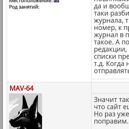
Местоположение:
да и вооб
Род занятий:
таки разби
журнала, т
номер, к п
журнал в п
такое. А 
редакции, 
списки пр
т.д. Когда
отправлять
MAV-64
Значит та
что сайт е
Но раз уже
поправим.