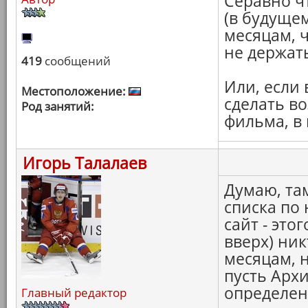
Серавно ч
(в будуще
месяцам, 
не держать
419
сообщений
Или, если 
Местоположение:
сделать в
Род занятий:
фильма, в 
Игорь Талалаев
Думаю, та
списка по
сайт - это
вверх) ник
месяцам, н
пусть Архи
определен
Главный редактор