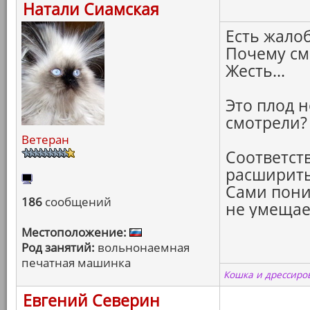
Натали Сиамская
Есть жалоб
Почему сма
Жесть...
Это плод 
смотрели?
Ветеран
Соответст
расширить 
Сами пони
186
сообщений
не умещаец
Местоположение:
Род занятий:
вольнонаемная
печатная машинка
Кошка и дрессиров
Евгений Северин