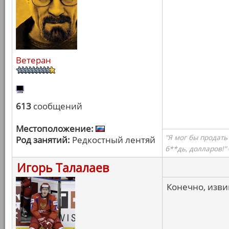
Ветеран
613
сообщений
Местоположение:
"Я мог бы продать
Род занятий:
Редкостный лентяй
б**дь, долларов!"
Игорь Талалаев
Конечно, извин