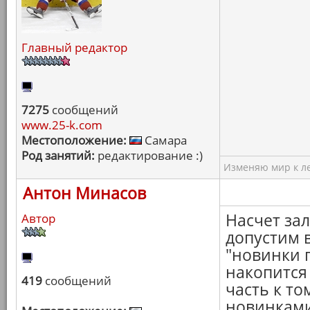
Главный редактор
7275
сообщений
www.25-k.com
Местоположение:
Самара
Род занятий:
редактирование :)
Изменяю мир к ле
Антон Минасов
Насчет за
Автор
допустим 
"новинки п
накопится
419
сообщений
часть к т
новинками.