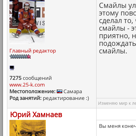
Смайлы ул
этому пов
сделал то,
смайлы - э
приятно, 
подождать.
смайлы.
Главный редактор
7275
сообщений
www.25-k.com
Местоположение:
Самара
Род занятий:
редактирование :)
Изменяю мир к ле
Юрий Хамнаев
Вы меня конеч