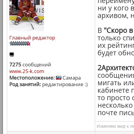
переимену
ни у кого 
архивом, 
В
"Скоро в
только сп
Главный редактор
их рейтин
будет обн
7275
сообщений
2Архитект
www.25-k.com
сообщения
Местоположение:
Самара
мигать ил
Род занятий:
редактирование :)
кабинете 
то просто 
несколько 
почте пись
Изменяю мир к ле