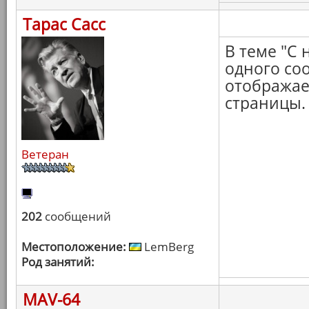
Тарас Сасс
В теме "С 
одного со
отображает
страницы.
Ветеран
202
сообщений
Местоположение:
LemBerg
Род занятий:
MAV-64