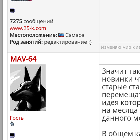
7275
сообщений
www.25-k.com
Местоположение:
Самара
Род занятий:
редактирование :)
Изменяю мир к ле
MAV-64
Значит так
новинки ч
старые ст
перемещат
идея кото
на месяца
данного м
Гость
В общем ка