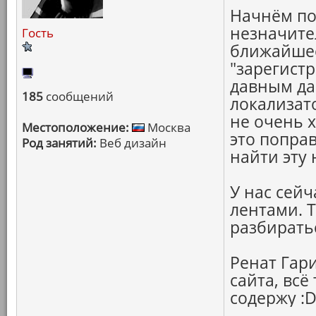
Начнём по
незначител
Гость
ближайшее
"зарегистр
давным да
185
сообщений
локализат
не очень 
Местоположение:
Москва
это попра
Род занятий:
Веб дизайн
найти эту
У нас сей
лентами. Т
разбирать
Ренат Гари
сайта, всё
содержу :