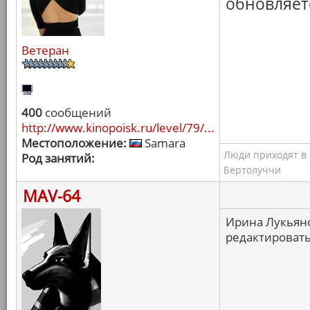
обновляет
Ветеран
400
сообщений
http://www.kinopoisk.ru/level/79/...
Местоположение:
Samara
Люди приходят в к
Род занятий:
Бертолуччи
MAV-64
Ирина Лукьяно
редактироват