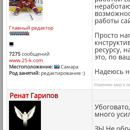
неработаю
возможнос
работы са
Главный редактор
Просто нап
кнструкти
ресурсу, н
7275
сообщений
это, по в
www.25-k.com
Местоположение:
Самара
Надеюсь н
Род занятий:
редактирование :)
Изменяю мир к ле
Ренат Гарипов
Убоговато,
много уси
ЗЫ Не обр