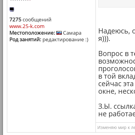
7275
сообщений
www.25-k.com
Надеюсь, о
Местоположение:
Самара
я))).
Род занятий:
редактирование :)
Вопрос в 
возможнос
проголосо
в той вкла
сейчас эт
окне, нес
З.Ы. ссыл
не работае
Изменяю мир к ле