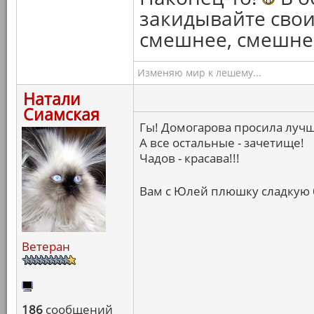
закидывайте сво
смешнее, смешнее
Изменяю мир к лешему...
Натали
Сиамская
Гы! Домогарова просила лучш
А все остальные - зачетище!
Чадов - красава!!!
Вам с Юлей плюшку сладкую
Ветеран
186
сообщений