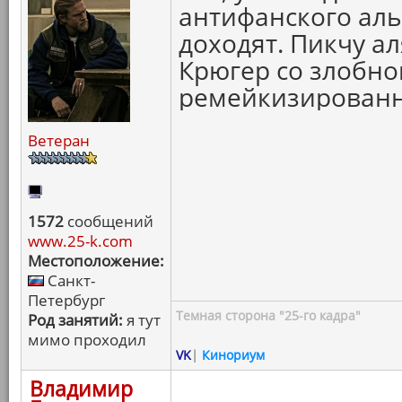
антифанского аль
доходят. Пикчу ал
Крюгер со злобно
ремейкизированн
Ветеран
1572
сообщений
www.25-k.com
Местоположение:
Санкт-
Петербург
Темная сторона "25-го кадра"
Род занятий:
я тут
мимо проходил
VK
|
Кинориум
Владимир