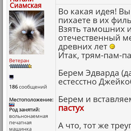
Сиамская
Во какая идея! В
пихаете в их фил
Взять тамошних и
отечественный ме
древних лет
Итак, трям-пам-па
Ветеран
Берем Эдварда (да
естесстно Джейкоб
186
сообщений
Берем и вставляе
Местоположение:
пастух
Род занятий:
вольнонаемная
печатная
А что, тот же тре
машинка