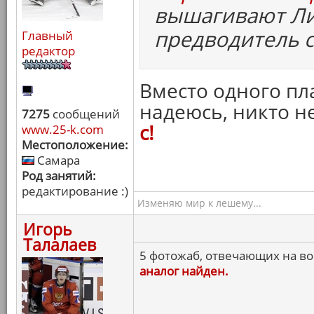
вышагивают Ли
предводитель с
Главный
редактор
Вместо одного пла
надеюсь, никто н
7275
сообщений
с!
www.25-k.com
Местоположение:
Самара
Род занятий:
редактирование :)
Изменяю мир к лешему...
Игорь
Талалаев
5 фотожаб, отвечающих на воп
аналог найден.