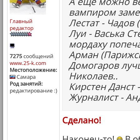
А еще можно ве
вампиром замен
Лестат - Чадов
Главный
редактор
Луи - Васька Ст
мордаху попеча
Арман (Парижск
7275
сообщений
Домогаров луч
www.25-k.com
Местоположение:
Николаев..
Самара
Род занятий:
Кирстен Данст 
редактирование :)
Журналист - А
Сделано!
Наконец-то!
В о