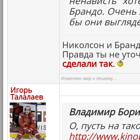
ненависть" хот
Брандо. Очень 
бы они выгляде
Николсон и Брандо
Правда ты не уточ
сделали так
.
Изменяю мир к лешему...
Игорь
Талалаев
Владимир Бори
О, пусть на та
http://www.kino