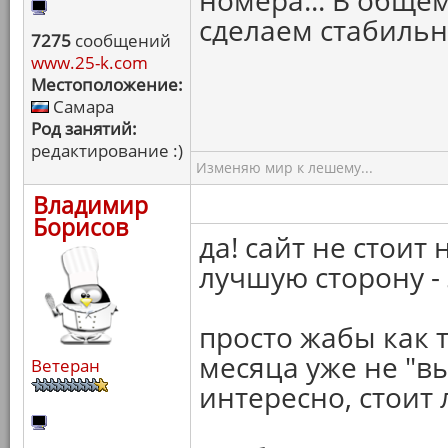
номера... В обще
сделаем стабильн
7275
сообщений
www.25-k.com
Местоположение:
Самара
Род занятий:
редактирование :)
Изменяю мир к лешему...
Владимир
Борисов
да! сайт не стоит 
лучшую сторону - 
просто жабы как 
месяца уже не "вы
Ветеран
интересно, стоит