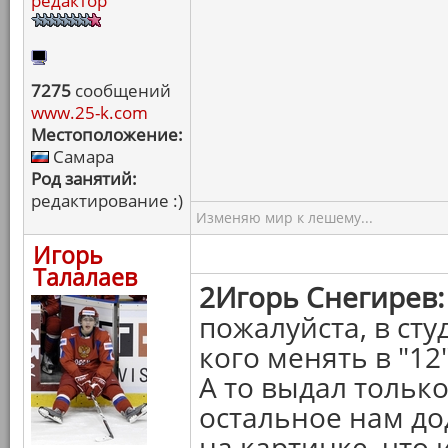
редактор
7275
сообщений
www.25-k.com
Местоположение:
Самара
Род занятий:
редактирование :)
Изменяю мир к лешему...
Игорь
Талалаев
2Игорь Снегирев:
пожалуйста, в сту
кого менять в "12
А то выдал только
остальное нам до
на картинке, что 