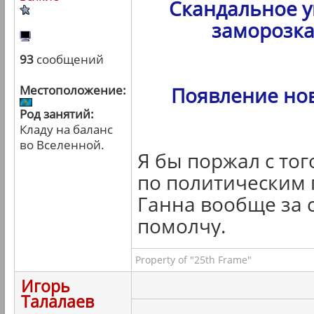
Скандальное у
заморозка
93
сообщений
Местоположение:
Появление но
Род занятий:
Кладу на баланс
во Вселенной.
Я бы поржал с тог
по политическим 
Ганна вообще за с
помолчу.
Property of "25th Frame"
Игорь
Талалаев