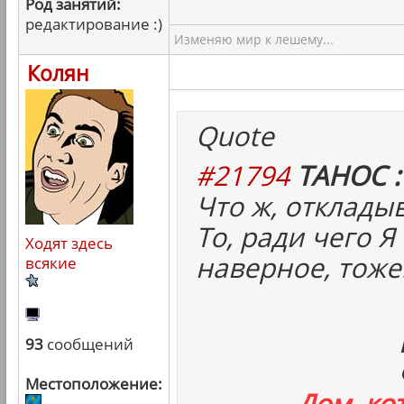
Род занятий:
редактирование :)
Изменяю мир к лешему...
Колян
Quote
#21794
ТАНОС :
Что ж, отклады
То, ради чего Я
Ходят здесь
наверное, тоже
всякие
93
сообщений
Местоположение:
Дом, ко