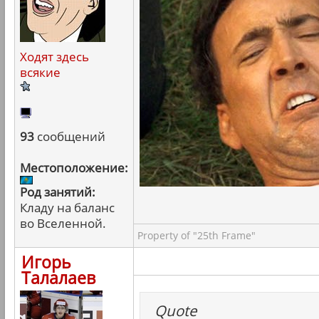
Ходят здесь
всякие
93
сообщений
Местоположение:
Род занятий:
Кладу на баланс
во Вселенной.
Property of "25th Frame"
Игорь
Талалаев
Quote