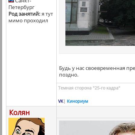
Санкт-
Петербург
Род занятий:
я тут
мимо проходил
Будь у нас своевременная пре
поздно.
Темная сторона "25-го кадра"
VK
|
Кинориум
Колян