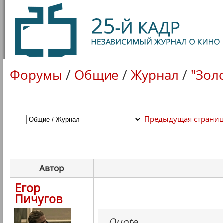
Форумы
/
Общие
/
Журнал
/
"Зол
Предыдущая страни
Автор
Егор
Пичугов
Quote