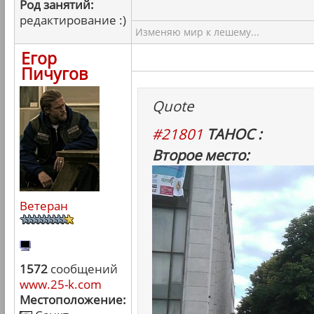
Род занятий:
редактирование :)
Изменяю мир к лешему...
Егор
Пичугов
Quote
#21801
ТАНОС :
Второе место:
Ветеран
1572
сообщений
www.25-k.com
Местоположение: