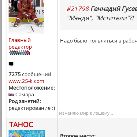
#21798
Геннадий Гусев
"Мэнди", "Мстители"?!
Главный
Надо было появляться в рабоч
редактор
7275
сообщений
www.25-k.com
Местоположение:
Самара
Род занятий:
редактирование :)
Изменяю мир к лешему...
ТАНОС
Второе место: