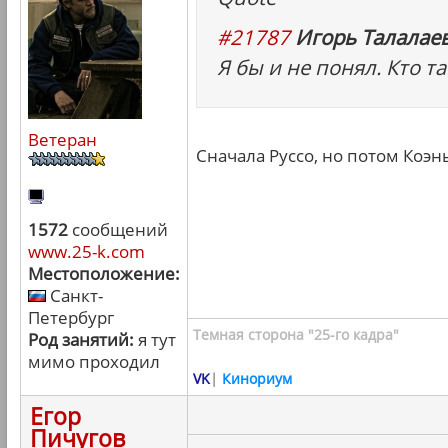
#21787
Игорь Талалаев
Я бы и не понял. Кто т
Ветеран
Сначала Руссо, но потом Коэн
1572
сообщений
www.25-k.com
Местоположение:
Санкт-
Петербург
Темная сторона "25-го кадра"
Род занятий:
я тут
мимо проходил
VK
|
Кинориум
Егор
Пичугов