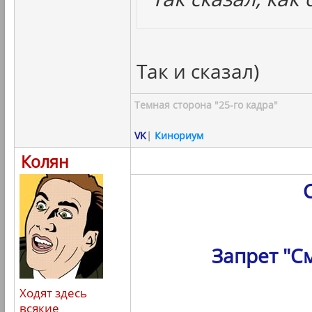
Так и сказал)
Темная сторона "25-го кадра"
VK
|
Кинориум
Колян
Запрет "С
Ходят здесь
всякие