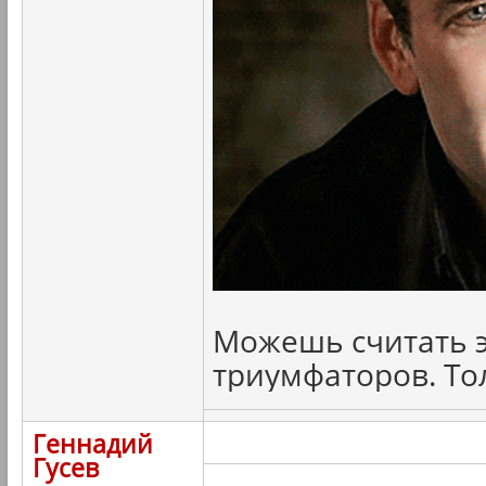
Можешь считать э
триумфаторов. То
Геннадий
Гусев