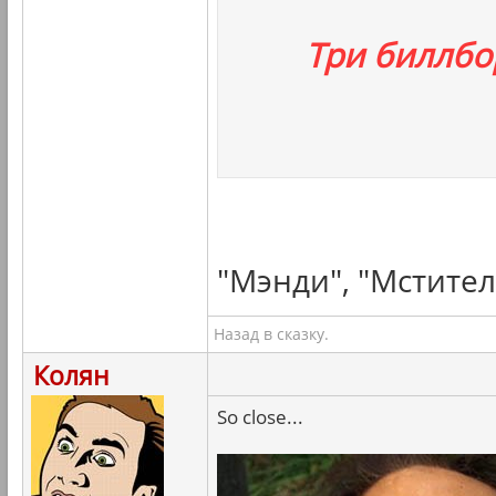
Три биллбо
"Мэнди", "Мстител
Назад в сказку.
Колян
So close...