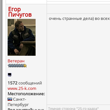
Егор
Пичугов
очень странные дела) во всех
Ветеран
1572
сообщений
www.25-k.com
Местоположение:
Санкт-
Петербург
Темная сторона "25-го кадра"
Род занятий:
я тут