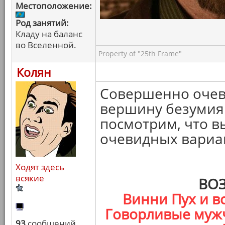
Местоположение:
Род занятий:
Кладу на баланс
во Вселенной.
Property of "25th Frame"
Колян
Совершенно очеви
вершину безумия 
посмотрим, что в
очевидных вариа
Ходят здесь
всякие
ВО
Винни Пух и вс
Говорливые мужч
93
сообщений