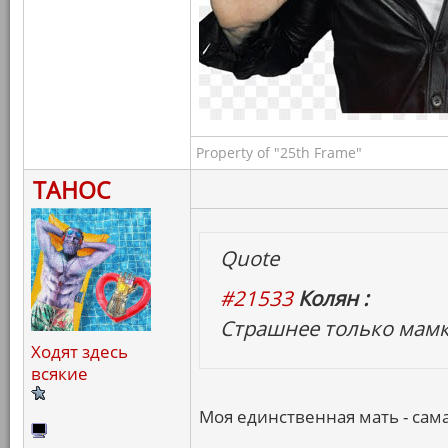
Property of "25th Frame"
ТАНОС
Quote
#21533
Колян :
Страшнее только мамк
Ходят здесь
всякие
Моя единственная мать - сама