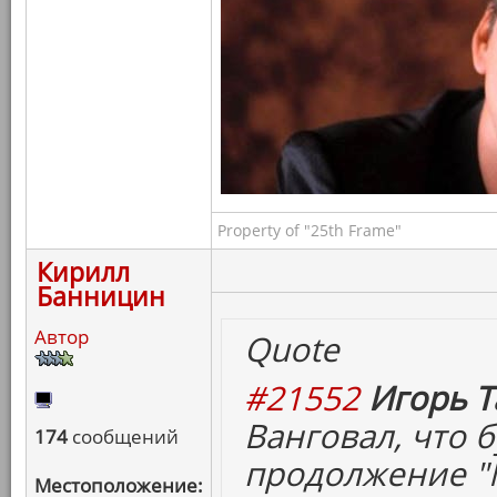
Property of "25th Frame"
Кирилл
Банницин
Автор
Quote
#21552
Игорь Т
Ванговал, что б
174
сообщений
продолжение "М
Местоположение: