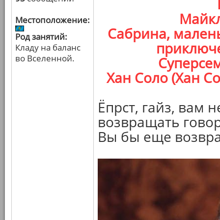
Майкл
Местоположение:
Сабрина, мален
Род занятий:
приключе
Кладу на баланс
во Вселенной.
Суперсем
Хан Соло (Хан С
Ёпрст, гайз, вам 
возвращать гово
Вы бы еще возвр