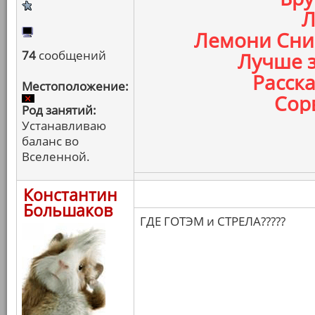
Л
Лемони Сник
74
сообщений
Лучше з
Расска
Местоположение:
Сорв
Род занятий:
Устанавливаю
баланс во
Вселенной.
Константин
Большаков
ГДЕ ГОТЭМ и СТРЕЛА?????