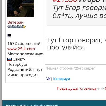
Тут Егор говори
бл*ть, лучше в
Ветеран
Тут Егор говорит,
1572
сообщений
прогуляйся.
www.25-k.com
Местоположение:
Санкт-
Петербург
Темная сторона "25-го кадра"
Род занятий:
я тут
мимо проходил
VK
|
Кинориум
Предыдущая страница
С
Внимание!
Мы не можем запретить