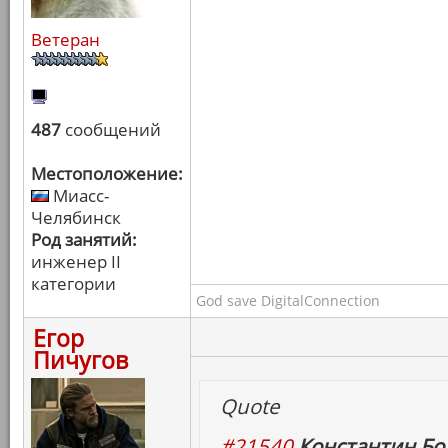
Ветеран
487
сообщений
Местоположение:
Миасс-
Челябинск
Род занятий:
инженер II
категории
God save DigitalConnection
Егор
Пичугов
Quote
#21540
Константин Бо