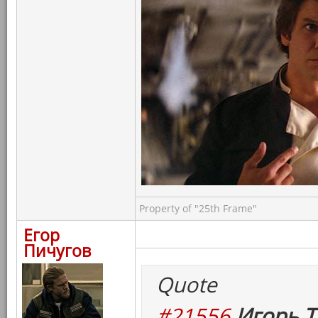
Property of "25th Frame"
Егор
Пичугов
Quote
#21556
Игорь Т