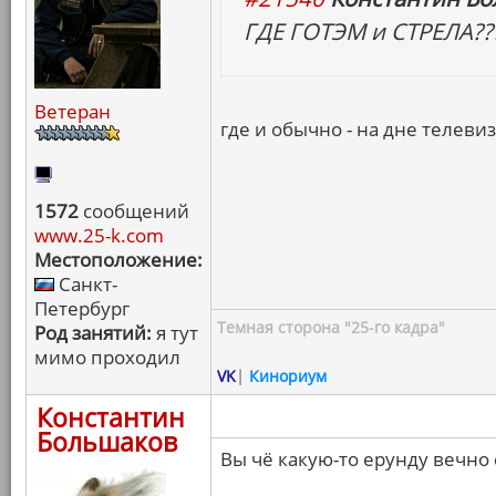
ГДЕ ГОТЭМ и СТРЕЛА??
Ветеран
где и обычно - на дне телев
1572
сообщений
www.25-k.com
Местоположение:
Санкт-
Петербург
Темная сторона "25-го кадра"
Род занятий:
я тут
мимо проходил
VK
|
Кинориум
Константин
Большаков
Вы чё какую-то ерунду вечно