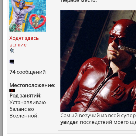
Первое место:
Ходят здесь
всякие
74
сообщений
Местоположение:
Род занятий:
Устанавливаю
баланс во
Самый везучий из всей супе
Вселенной.
увидел
последствий моего щ