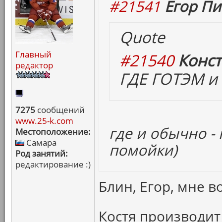
#21541
Егор Пи
Quote
Главный
#21540
Конст
редактор
ГДЕ ГОТЭМ и 
7275
сообщений
www.25-k.com
где и обычно -
Местоположение:
Самара
помойки)
Род занятий:
редактирование :)
Блин, Егор, мне в
Костя производит