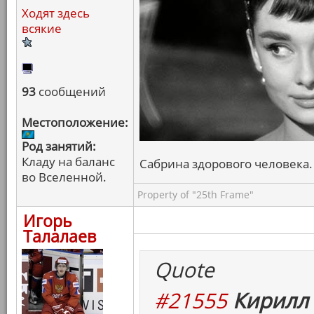
Ходят здесь
всякие
93
сообщений
Местоположение:
Род занятий:
Кладу на баланс
Сабрина здорового человека. 
во Вселенной.
Property of "25th Frame"
Игорь
Талалаев
Quote
#21555
Кирилл 