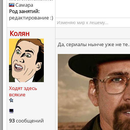
Самара
Род занятий:
редактирование :)
Изменяю мир к лешему...
Колян
Да, сериалы нынче уже не те..
Ходят здесь
всякие
93
сообщений