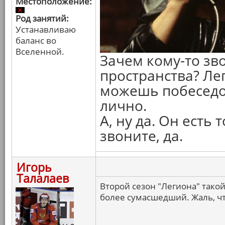
Местоположение:
Род занятий:
Устанавливаю
баланс во
Вселенной.
Зачем кому-то зв
пространства? Ле
можешь побеседо
лично.
А, ну да. Он есть
звоните, да.
Игорь
Талалаев
Второй сезон "Легиона" тако
более сумасшедший. Жаль, чт