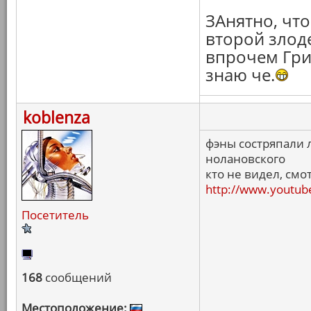
ЗАнятно, что
второй злоде
впрочем Грин
знаю че.
koblenza
фэны состряпали 
нолановского
кто не видел, смот
http://www.youtu
Посетитель
168
сообщений
Местоположение: