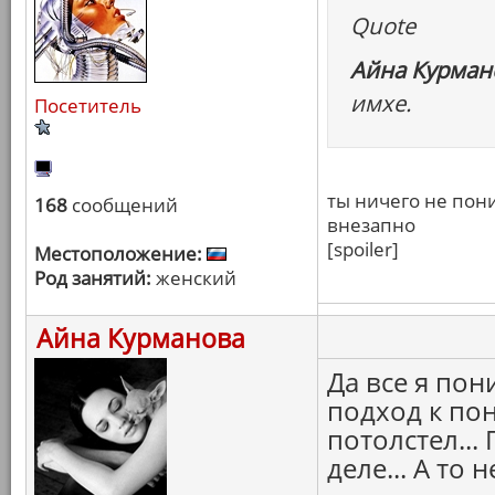
Quote
Айна Курмано
имхе.
Посетитель
ты ничего не пон
168
сообщений
внезапно
[spoiler]
Местоположение:
Род занятий:
женский
Айна Курманова
Да все я пон
подход к пон
потолстел...
деле... А то 