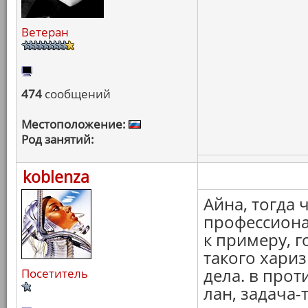
Ветеран
474
сообщений
Местоположение:
Род занятий:
koblenza
Айна, тогда 
профессиона
к примеру, г
такого хариз
дела. в прот
Посетитель
лан, задача-