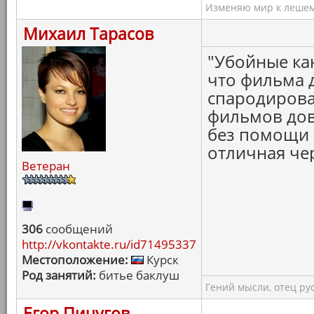
Изменяю мир к лешему
Михаил Тарасов
"Убойные ка
что фильма 
спародирова
фильмов дов
без помощи 
отличная че
Ветеран
306
сообщений
http://vkontakte.ru/id71495337
Местоположение:
Курск
Род занятий:
битье баклуш
Гений мысли, отец ру
Егор Пичугов