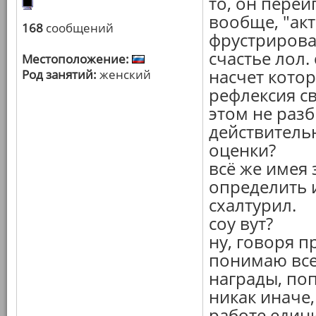
то, он переи
вообще, "акт
168
сообщений
фрустрирова
счастье лол
Местоположение:
насчет котор
Род занятий:
женский
рефлексия св
этом не разб
действитель
оценки?
всё же имея 
определить и
схалтурил.
соу вут?
ну, говоря п
понимаю все
награды, поп
никак иначе,
работе един