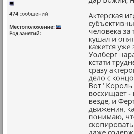
474
сообщений
Актерская и
субъективны
Местоположение:
человека за 
Род занятий:
кушал и опят
кажется уже 
Уолберг нар
кстати трудне
сразу актер
дело с концо
Вот "Король
восхищает - 
везде, и Ферт
движения, ка
понимаю, чт
скопировать,
даже содержа