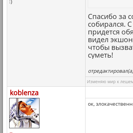
:)
Спасибо за с
собирался. 
придется обя
видел экшон
чтобы вызва
суметь!
отредактировал(а)
Изменяю мир к лешему
koblenza
ок, злокачественн