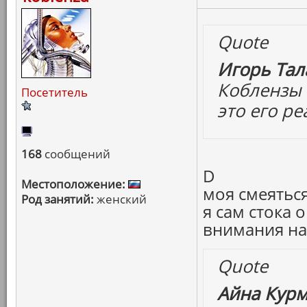
Quote
Игорь Тал
Коблензы 
Посетитель
это его ре
168
сообщений
D
Местоположение:
моя смеятьс
Род занятий:
женский
я сам стока
внимания на
Quote
Айна Курм