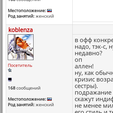
Местоположение:
Род занятий:
женский
koblenza
в офф конкр
надо, тэк-с,
недавно?
оп
аллен!
Посетитель
ну, как обы
кризис возра
сестры).
168
сообщений
подражание 
скажут инди
Местоположение:
не менее мил
Род занятий:
женский
его стиль и 