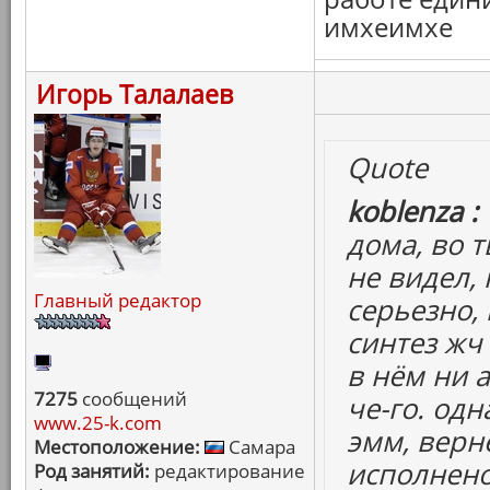
имхеимхе
Игорь Талалаев
Quote
koblenza :
дома, во 
не видел, к
Главный редактор
серьезно,
синтез жч 
в нём ни а
7275
сообщений
че-го. од
www.25-k.com
эмм, верне
Местоположение:
Самара
исполнено
Род занятий:
редактирование