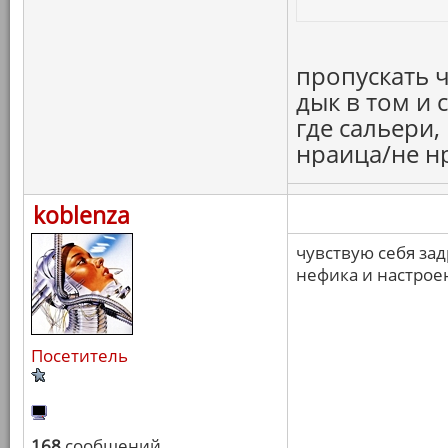
пропускать 
дык в том и 
где сальери,
нраица/не нр
koblenza
чувствую себя зад
нефика и настрое
Посетитель
168
сообщений