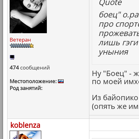
Quote
боец" о.р
про спорт
прожевать
Ветеран
лишь гэги
уныния
474
сообщений
Ну "Боец" - 
по моей имх
Местоположение:
Род занятий:
Из байопиков
(опять же им
koblenza