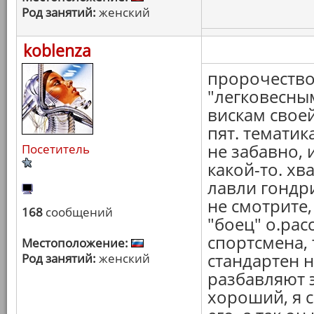
Род занятий:
женский
koblenza
пророчество
"легковесны
вискам свое
пят. тематик
не забавно,
Посетитель
какой-то. хв
лавли гондр
не смотрите,
168
сообщений
"боец" о.рас
спортсмена,
Местоположение:
стандартен н
Род занятий:
женский
разбавляют 
хороший, я с