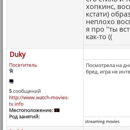
хопкинс, во
кстати) обр
неплохо вос
я про "ты в
как-то ((
Duky
Посетитель
Посмотрела на дн
бред, игра не инт
5
сообщений
http://www.watch-movies-
tv.info
Местоположение:
Род занятий:
streaming movies