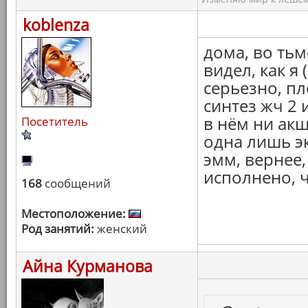
koblenza
дома, во тьм
видел, как я (
серьезно, пл
синтез жч 2 
в нём ни акш
Посетитель
одна лишь э
эмм, вернее,
исполнено, 
168
сообщений
Местоположение:
Род занятий:
женский
Айна Курманова