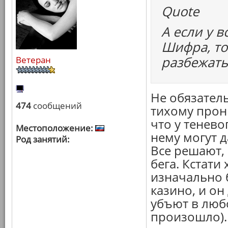
Quote
А если у в
Шифра, то
разбежать
Ветеран
Не обязатель
474
сообщений
тихому прони
что у тенево
Местоположение:
нему могут д
Род занятий:
Все решают, 
бега. Кстати 
изначально 
казино, и он
убъют в любо
произошло).