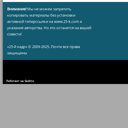
Внимание!
Мы не можем запретить
копировать материалы без установки
активной гиперссылки на www.25-k.com и
указания авторства. Но это останется на вашей
совести!
«25-й кадр» © 2009-2025. Почти все права
защищены
Работает на Seditio