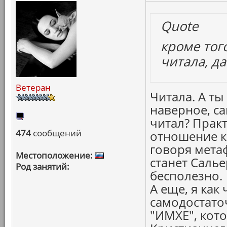
Quote
кроме тог
читала, да?
Ветеран
Читала. А ты
наверное, с
читал? Практ
474
сообщений
отношение к
говоря мета
Местоположение:
станет Саль
Род занятий:
бесполезно.
А еще, я как
самодостато
"ИМХЕ", кото