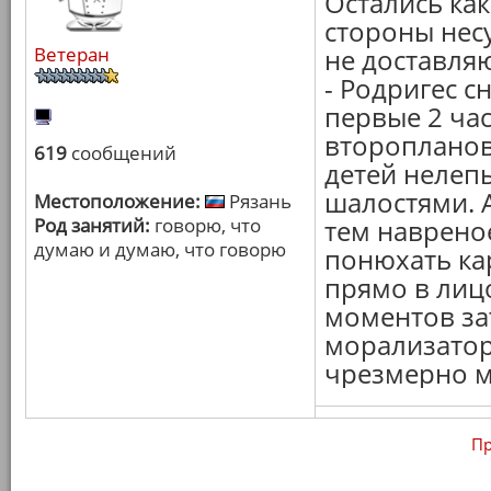
Остались ка
стороны несу
Ветеран
не доставля
- Родригес с
первые 2 час
второпланов
619
сообщений
детей нелеп
шалостями. А
Местоположение:
Рязань
Род занятий:
говорю, что
тем наврено
думаю и думаю, что говорю
понюхать ка
прямо в лицо
моментов за
морализатор
чрезмерно м
Пр