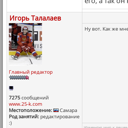
его, а так он
Игорь Талалаев
Ну вот. Как же мн
Главный редактор
7275
сообщений
www.25-k.com
Местоположение:
Самара
Род занятий:
редактирование
:)
Изменяю мир к лешему