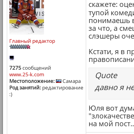
скажете: оц
тупой комед
понимаешь в
за что, а см
слэшеры оче
Главный редактор
Кстати, я в 
правописан
7275
сообщений
Quote
www.25-k.com
Местоположение:
Самара
давно я н
Род занятий:
редактирование
:)
Юля вот дум
"злокачестве
на мой пост.