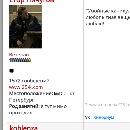
"Убойные каникул
любопытная вещь. 
люблю!
Ветеран
1572
сообщений
www.25-k.com
Местоположение:
Санкт-
Петербург
Темная сторона "25-го
Род занятий:
я тут мимо
проходил
VK
|
Кинориум
koblenza