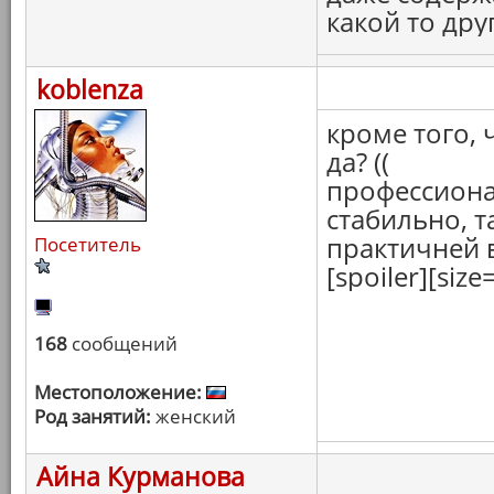
какой то дру
koblenza
кроме того, 
да? ((
профессионал
стабильно, т
практичней 
Посетитель
[spoiler][siz
168
сообщений
Местоположение:
Род занятий:
женский
Айна Курманова