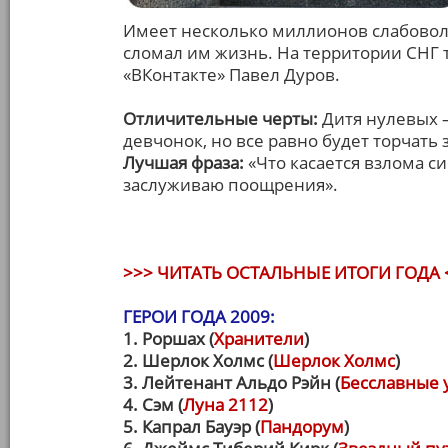
Имеет несколько миллионов слабоволь
сломал им жизнь. На территории СНГ т
«ВКонтакте» Павел Дуров.
Отличительные черты:
Дитя нулевых –
девчонок, но все равно будет торчать
Лучшая фраза:
«Что касается взлома си
заслуживаю поощрения».
>>> ЧИТАТЬ ОСТАЛЬНЫЕ ИТОГИ ГОДА 
ГЕРОИ ГОДА 2009:
1. Роршах (
Хранители
)
2. Шерлок Холмс (
Шерлок Холмс
)
3. Лейтенант Альдо Рэйн (
Бесславные 
4. Сэм (
Луна 2112
)
5. Капрал Бауэр (
Пандорум
)