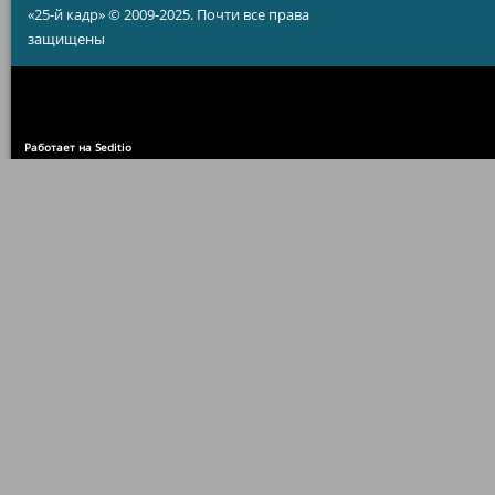
«25-й кадр» © 2009-2025. Почти все права
защищены
Работает на Seditio