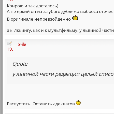
Конрою и так досталось)
А не яркий он из-за убого дубляжа выброса отече
В оригинале непревзойденно
а к Иккингу, как и к мультфильму, у львиной час
x-ile
19.
Quote
у львиной части редакции целый списо
Распустить. Оставить адекватов