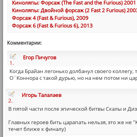
Киноляпы: Форсаж (The Fast and the Furious) 2001
Киноляпы: Двойной форсаж (2 Fast 2 Furious) 200
Форсаж 4 (Fast & Furious), 2009
Форсаж 6 (Fast & Furious 6), 2013
Комментарии:
Егор Пичугов
1.
Когда Брайан легонько долбанул своего коллегу, т
О`Коннора с такой дурью, но на нем потом ни ца
Игорь Талалаев
2.
В пятой части после эпической битвы Скалы и Диз
Главных героев бить царапать нельзя, это же не "
течет ближе к финалу)