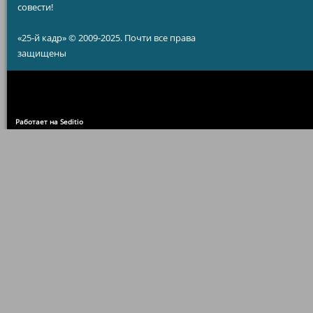
совести!
«25-й кадр» © 2009-2025. Почти все права
защищены
Работает на Seditio