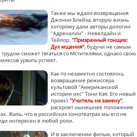
Также мы ждали возвращения
Джонни Блейза, вторую жизнь
которому дали авторы дилогии
"Адреналин" - Невелдайн и
Тейлор.
"Призрачный гонщик:
Дух мщения"
, будучи не самым
 трудом сможет тягаться со Мстителями, однако свою
миксов урвать успеет.
Как-то незаметно состоялось
возвращение режиссера
культовой "Американской
истории икс" Тони Кэя. Его новый
проект
"Учитель на замену"
,
раскроет нынешнее положение
х. Жаль, что в российских кинотеатрах мы его не
уди интересен в любой роли.
И в заключении фильм, который