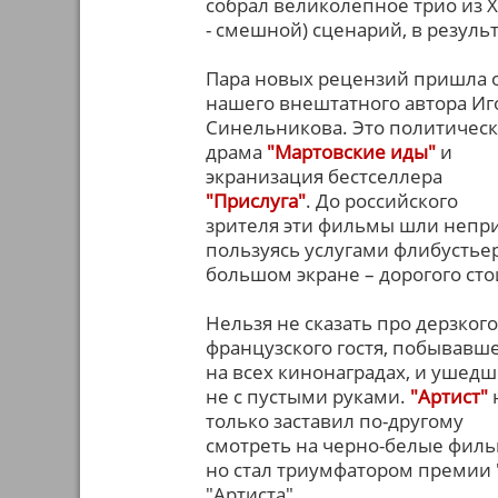
собрал великолепное трио из Х
- смешной) сценарий, в резуль
Пара новых рецензий пришла 
нашего внештатного автора Иг
Синельникова. Это политическ
драма
"Мартовские иды"
и
экранизация бестселлера
"Прислуга"
. До российского
зрителя эти фильмы шли непри
пользуясь услугами флибустье
большом экране – дорогого сто
Нельзя не сказать про дерзкого
французского гостя, побывавш
на всех кинонаградах, и ушедш
не с пустыми руками.
"Артист"
только заставил по-другому
смотреть на черно-белые филь
но стал триумфатором премии "
"Артиста".