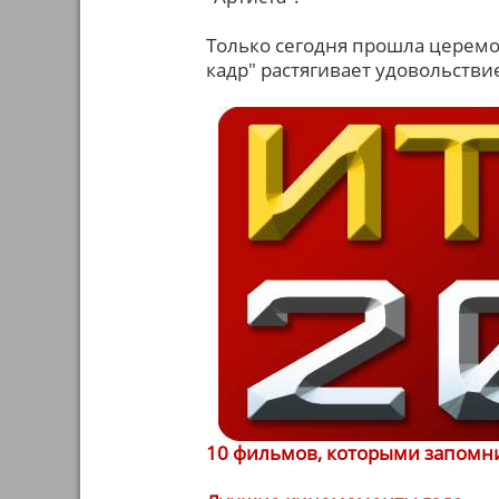
Только сегодня прошла церемон
кадр" растягивает удовольств
10 фильмов, которыми запомни