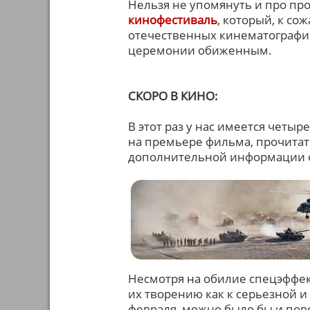
Нельзя не упомянуть и про п
кинофестиваль
, который, к со
отечественных кинематографист
церемонии обиженным.
СКОРО В КИНО:
В этот раз у нас имеется четы
на премьере фильма, прочитать
дополнительной информации 
Несмотря на обилие спецэффект
их творению как к серьезной и
февраля, можно было бы и пов