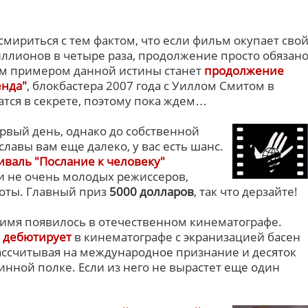
смириться с тем фактом, что если фильм окупает сво
ллионов в четыре раза, продолжение просто обязан
м примером данной истины станет
продолжение
енда"
, блокбастера 2007 года с Уиллом Смитом в
атся в секрете, поэтому пока ждем…
рвый день, однако до собственной
славы вам еще далеко, у вас есть шанс.
валь "Послание к человеку"
и не очень молодых режиссеров,
оты. Главный приз
5000 долларов
, так что дерзайте!
 имя появилось в отечественном кинематографе.
с
дебютирует
в кинематографе с экранизацией басен
рассчитывая на международное признание и десяток
минной полке. Если из него не вырастет еще один