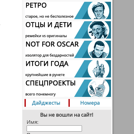
й
о
Дайджесты
Номера
Вы не вошли на сайт!
Имя: