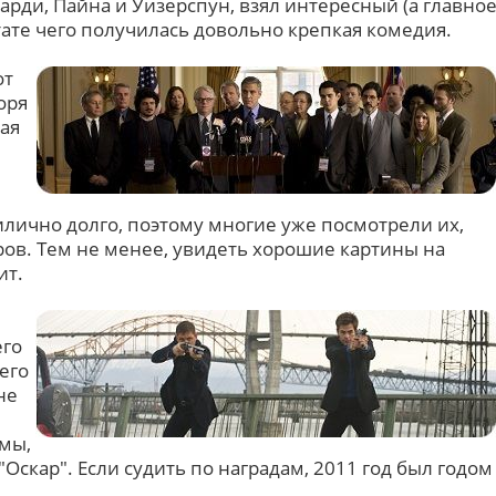
арди, Пайна и Уизерспун, взял интересный (а главно
тате чего получилась довольно крепкая комедия.
от
оря
ая
лично долго, поэтому многие уже посмотрели их,
ров. Тем не менее, увидеть хорошие картины на
ит.
его
его
не
мы,
Оскар". Если судить по наградам, 2011 год был годом