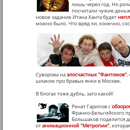
лишь через год. Но рол
посчитали чужие деньжа
новое задание Итана Ханта будет
непл
можно было. Что вряд ли, конечно, сос
Суворова на
злосчастных "Фантомов"
,
шлаком про бравых янки в Москве.
В блогах тоже дубль, зато какой!
Ренат Гарипов с
обзоро
Франко-Бельгийского пр
Большаков поделится 
от
анимационной "Метропии"
, котора