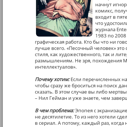
начнут игнор
комикс, полу
входит в пят
что удостоил
журнала Ente
1983 по 2008
графическая работа. Кто бы что ни гов
лучше всего. «Песочный человек» это 
стиля, как художественного, так и лит
размышлениям. Не зря, похождения М
интеллектуалов».
Почему хотим:
Если перечисленных наг
чтобы сразу же броситься на поиск да
сказать. В этом случае вы либо мертвы 
– Нил Гейман и уже знаете, чем заверш
В чем проблема:
Эпопея с экранизацие
не десятилетие. То из него хотели сд
в сериал. А потому, каждый раз, когд