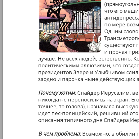
(прямоугольна
что его маши
антидепресса
по мере воз
Одним слово
Трансметропо
существуют 
и прочая при
лучше. Не всех людей, естественно. 
политическими аллюзиями, что создает
президентов Звере и Улыбчивом слило
заодно и парочка ныне действующих 
Почему хотим:
Спайдер Иерусалим, ве
никогда не переносились на экран. Его 
точнее, то голова), назначила высокую
идет пес-полицейский, решивший отом
описания типичного дня Спайдера Ие
В чем проблема:
Возможно, в обилии 