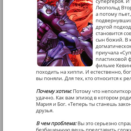
супергероя. И 
Леопольд Втор
а потому пьет,
подвернувшихс
другой подход
становится со
сын божий. В 
догматическом
приучала «Суп
пластиковой ф
фильме Кевина
походить на хиппи. И естественно, 
вы поняли. Для тех, кто относится к р
Почему хотим:
Потому что неполиткор
удачно. Как вам эпизод в котором род
Мария и Бог. «Теперь ты станешь зак
друзья.
В чем проблема:
Вы это серьезно спра
безбашенную вещь представить сложно