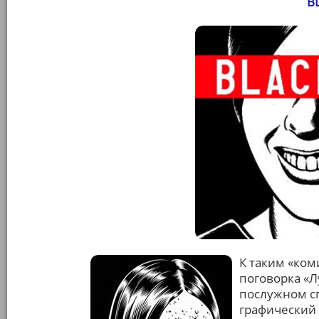
B
К таким «ком
поговорка «Л
послужном сп
графический 