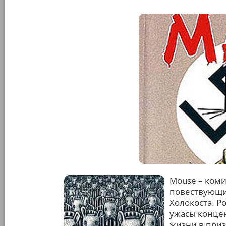
Mouse – ком
повествующи
Холокоста. Р
ужасы конце
жизни в приз