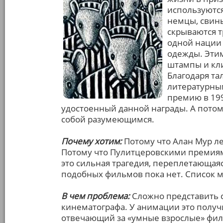
используются
немцы, свин
скрываются 
одной нации 
одежды. Эти
штампы и кли
Благодаря та
литературны
премию в 199
удостоенный данной награды. А потом
собой разумеющимся.
Почему хотим:
Потому что Алан Мур ле
Потому что Пулитцеровскими премиями
это сильная трагедия, переплетающая
подобных фильмов пока нет. Список 
В чем проблема:
Сложно представить 
кинематографа. У анимации это получ
отвечающий за «умные взрослые» фил