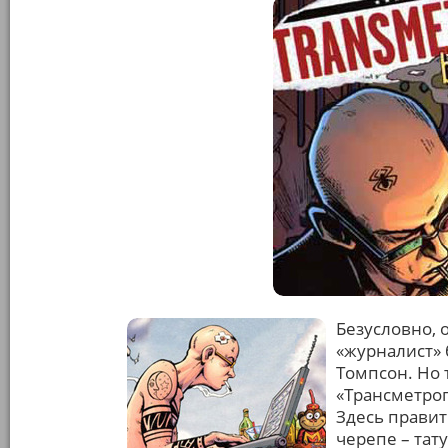
Безусловно, 
«журналист» 
Томпсон. Но 
«Трансметроп
Здесь правит
черепе – тат