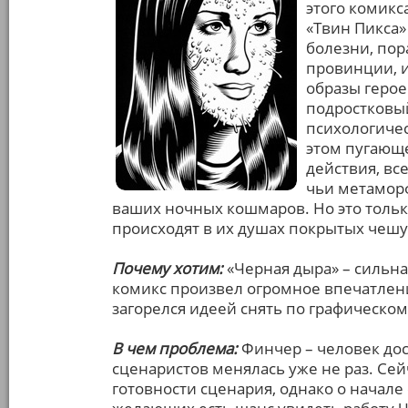
этого комикс
«Твин Пикса»
болезни, по
провинции, и
образы герое
подростковый
психологичес
этом пугающе
действия, вс
чьи метаморф
ваших ночных кошмаров. Но это толь
происходят в их душах покрытых чеш
Почему хотим:
«Черная дыра» – сильна
комикс произвел огромное впечатлен
загорелся идеей снять по графическо
В чем проблема:
Финчер – человек дос
сценаристов менялась уже не раз. Сей
готовности сценария, однако о начале