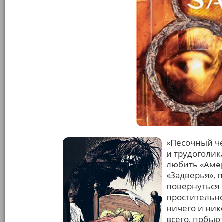
«Песочный че
и трудоголик
любить «Амер
«Задверья», 
повернуться 
простительно
ничего и ник
всего, побью