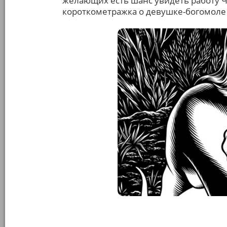
желающих есть шанс увидеть работу 
короткометражка о девушке-богомоле 