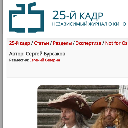
25-й кадр
/
Статьи
/
Разделы
/
Экспертиза
/
Not for O
Автор: Сергей Бурсаков
Разместил:
Евгений Северин