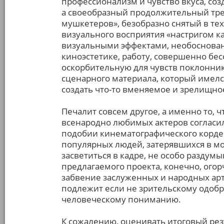
профессионализм и чувство вкуса, со
а своеобразный продолжительный тр
мушкетеров», безобразно снятый в те
визуального восприятия «настригом 
визуальными эффектами, необоснова
киноэстетике, работу, совершенно бе
оскорбительную для чувств поклонник
сценарного материала, который имелс
создать что-то вменяемое и зрелищно
Печалит совсем другое, а именно то, 
всенародно любимых актеров согласи
подобии кинематографического корде
популярных людей, затерявшихся в м
засветиться в кадре, не особо разду
предлагаемого проекта, конечно, ого
забвение заслуженных и народных арт
подлежит если не зрительскому одобре
человеческому пониманию.
К сожалению, оценивать итоговый резу