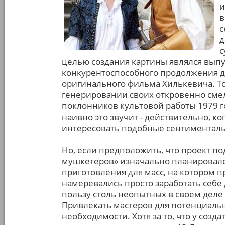
и
в
с
д
с
целью создания картины являлся выпу
конкурентоспособного продолжения д
оригинального фильма Хилькевича. То
генерировании своих откровенно смел
поклонников культовой работы 1979 г
наивно это звучит - действительно, к
интересовать подобные сентиментал
Но, если предположить, что проект 
мушкетеров» изначально планировался
приготовления для масс, на которо
намеревались просто заработать себ
пользу столь неопытных в своем деле
Привлекать мастеров для потенциальн
необходимости. Хотя за то, что у созда