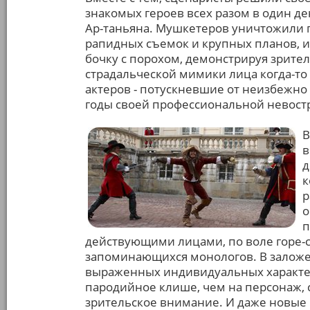
знакомых героев всех разом в один день
Ар-таньяна. Мушкетеров уничтожили 
рапидных съемок и крупных планов, и
бочку с порохом, демонстрируя зрит
страдальческой мимики лица когда-т
актеров - потускневшие от неизбежно
годы своей профессиональной невост
В
в
д
к
р
о
п
действующими лицами, по воле горе-
запоминающихся монологов. В залож
выраженных индивидуальных характе
пародийное клише, чем на персонаж,
зрительское внимание. И даже новые