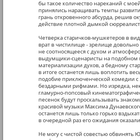
бы такое количество нареканий с моей
принялись наращивать темпы развития
грань откровенного абсурда, решив ок
действие плотной дымкой сюрреалист
Четверка старичков-мушкетеров в ви
врат в чистилище - зрелище довольно
не соотносящееся с духом и атмосфер
выдумщики-сценаристы на подобном ма
материализации духов, а бедному ст
в итоге останется лишь воплотить вес
подобие приключенческой комедии с
бездарными рифмами. Но изредка, не
гламурно-попсовый кинематографичес
песенок будут проскальзывать знаком
красивой музыки Максима Дунаевског
останется лишь только горько вздыхать
в очередной раз его ожидания оказал
Не могу с чистой совестью обвинять Ю