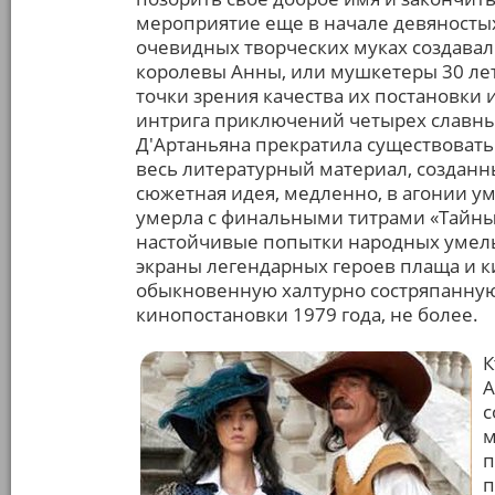
мероприятие еще в начале девяностых
очевидных творческих муках создавал
королевы Анны, или мушкетеры 30 лет
точки зрения качества их постановки 
интрига приключений четырех славных
Д'Артаньяна прекратила существовать
весь литературный материал, создан
сюжетная идея, медленно, в агонии у
умерла с финальными титрами «Тайны 
настойчивые попытки народных умель
экраны легендарных героев плаща и к
обыкновенную халтурно состряпанну
кинопостановки 1979 года, не более.
К
А
с
м
п
п