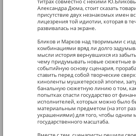
титрах совместно с некими Ю.Бликовы
Александра Дюма, стоит сказать това
присутствие двух незнакомых имен вс
лицезрения той идиотии, которая в т
развивалась на экране.
Бликов и Марков над творимыми с из
комбинациями вряд ли долго задумыв
мысли история вернувшихся из забыт
чему придумывать новые сюжетные ве
событийную основу сценария, прораб
ставить перед собой творческие свер
киноленты мушкетерской эпопеи, зап
банальную сюжетную линию о том, ка
попытках спасти государство от фина
исполнителей, которых можно было бы 
материальным предметом (на этот ра
украшениями) для того, чтобы одним
государственного масштаба.
Вместе с тем, сценаристы решили свое