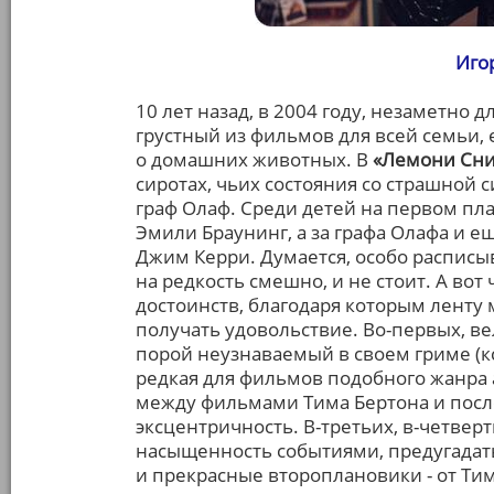
Иго
10 лет назад, в 2004 году, незаметно 
грустный из фильмов для всей семьи, е
о домашних животных. В
«Лемони Сник
сиротах, чьих состояния со страшной
граф Олаф. Среди детей на первом пл
Эмили Браунинг, а за графа Олафа и 
Джим Керри. Думается, особо расписыв
на редкость смешно, и не стоит. А вот 
достоинств, благодаря которым ленту 
получать удовольствие. Во-первых, 
порой неузнаваемый в своем гриме (кс
редкая для фильмов подобного жанра 
между фильмами Тима Бертона и посл
эксцентричность. В-третьих, в-четвер
насыщенность событиями, предугадат
и прекрасные второплановики - от Ти