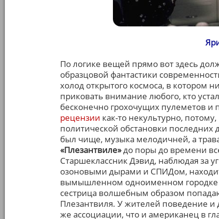
Яри
По логике вещей прямо вот здесь дол
образцовой фантастики современности
холод открытого космоса, в котором 
приковать внимание любого, кто уста
бесконечно грохочущих пулеметов и п
рецензии
как-то некультурно, потому
политической обстановки последних дн
был чище, музыка мелодичней, а трава 
«Плезантвиле»
до поры до времени все
Старшеклассник Дэвид, наблюдая за у
озоновыми дырами и СПИДом, находит
вымышленном одноименном городке 50
сестрица волшебным образом попада
Плезантвиля. У жителей поведение и 
же ассоциации, что и американец в гл