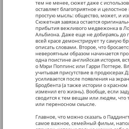
тем не менее, сюжет даже с использо
оставляет благоприятное и целостное 
простую мысль: общество, может, и и
Сюжетная завязка остается оригинальн
прибытия вежливого медвежонка в Ло
Альбиона. Даже еще не добираясь до 
всей красе демонстрирует ту самую б
описать словами. Второе, что бросаетс
невероятным образом начинается проя
одна поистине английская история, вс
о Мэри Поппинс или Гарри Поттере. В
учитывая присутствие в продюсерах Д
усиливается после появления на экра
Бродбента (а также истории о красно
изменил его жизнь). Вообще, если зад
сводится к тем вещам или людям, что
или переносном смысле.
Главное, что можно сказать о Паддинг
самое важное, семейный фильм, нап