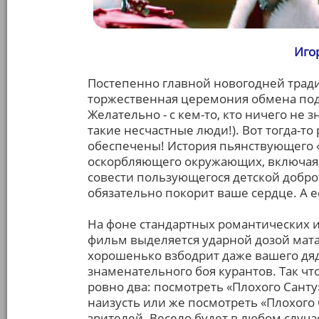
Иго
Постепенно главной новогодней тради
торжественная церемония обмена под
Желательно - с кем-то, кто ничего не 
такие несчастные люди!). Вот тогда-т
обеспечены! История пьянствующего «
оскорбляющего окружающих, включая,
совести пользующегося детской добро
обязательно покорит ваше сердце. А есл
На фоне стандартных романтических ис
фильм выделяется ударной дозой мата,
хорошенько взбодрит даже вашего дяд
знаменательного боя курантов. Так что
ровно два: посмотреть «Плохого Санту
наизусть или же посмотреть «Плохого
зрителей. Весело будет в любом случае