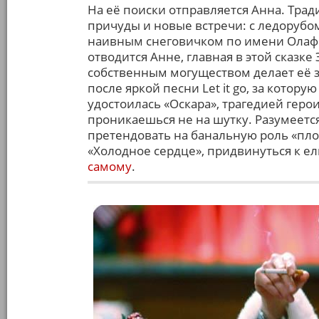
На её поиски отправляется Анна. Тра
причуды и новые встречи: с ледорубо
наивным снеговичком по имени Олаф.
отводится Анне, главная в этой сказке
собственным могуществом делает её
после яркой песни Let it go, за кото
удостоилась «Оскара», трагедией геро
проникаешься не на шутку. Разумеетс
претендовать на банальную роль «пло
«Холодное сердце», придвинуться к ел
самому
.