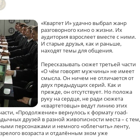
«Квартет И» удачно выбрал жанр
разговорного кино о жизни. Их
аудитория взрослеет вместе с ними.
И старые друзья, как и раньше,
находят темы для общения.
Пересказывать сюжет третьей части
«О чём говорят мужчины» не имеет
смысла. Он ничем не отличается от
двух предыдущих серий. Как и
прежде, он отсутствует. Но положа
руку на сердце, не ради сюжета
«квартетовцы» ведут линию этих
части, «Продолжение» вернулось к формату road-
адычных друзей в разной живописности места – с тем
ными персонажами и немного «облегчить» ленту,
зрелого возраста и отдалённым эхом уже