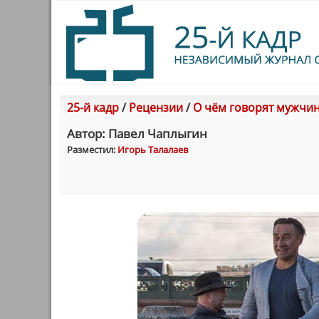
25-й кадр
/
Рецензии
/
О чём говорят мужчи
Автор: Павел Чаплыгин
Разместил:
Игорь Талалаев