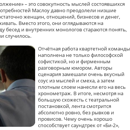
олжение» – это совокупность мыслей состоявшихся
потребностей Маслоу давно преодолели низшие
остаточно женщин, отношений, бизнесов и денег,
ивать. Вместо этого, они оглядываются на
ду бесед и внутренних монологов стараются понять,
ни случилось.
Отчётная работа квартетной команды
наполнена не только философской
софистикой, но и фирменным
разговорным юмором. Авторы
сценария замешали очень вкусный
соус из мыслей и смеха, а затем
плотным слоем нанесли его на весь
хронометраж. В итоге, несмотря на
большую схожесть с театральной
постановкой, лента смотрится
абсолютно ровно, без рывков и
провисов. Чему очень хорошо
способствует саундтрек от «Би-2»,