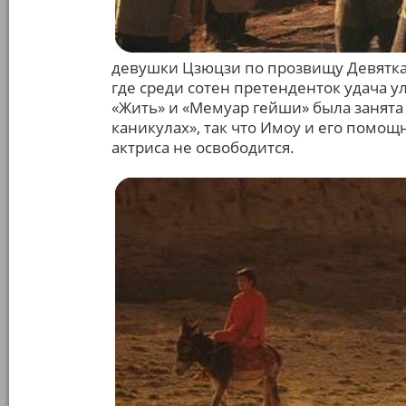
девушки Цзюцзи по прозвищу Девятка
где среди сотен претенденток удача у
«Жить» и «Мемуар гейши» была занята 
каникулах», так что Имоу и его помо
актриса не освободится.