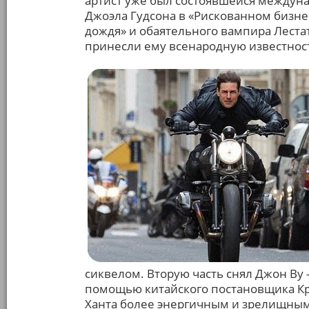
артист уже был состоявшейся междуна
Джоэла Гудсона в «Рискованном бизне
дождя» и обаятельного вампира Леста
принесли ему всенародную известнос
сиквелом. Вторую часть снял Джон Ву –
помощью китайского постановщика Кр
Ханта более энергичным и зрелищным. 