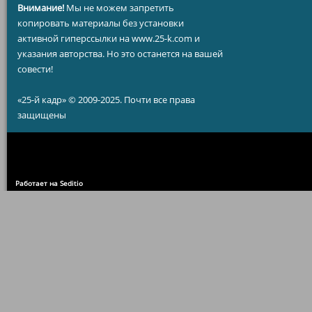
Внимание!
Мы не можем запретить
копировать материалы без установки
активной гиперссылки на www.25-k.com и
указания авторства. Но это останется на вашей
совести!
«25-й кадр» © 2009-2025. Почти все права
защищены
Работает на Seditio