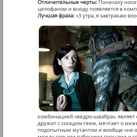
Отличительные черты:
Поначалу носит
целофаном и всюду появляется в компа
Лучшая фраза:
«3 утра, я завтракаю во
комбинацией «ведро-швабра», являет 
дружит с соседом-геем, мечтает о ме
подопытным мутантом и вообще «не от
между серыми рабочими сменами и се