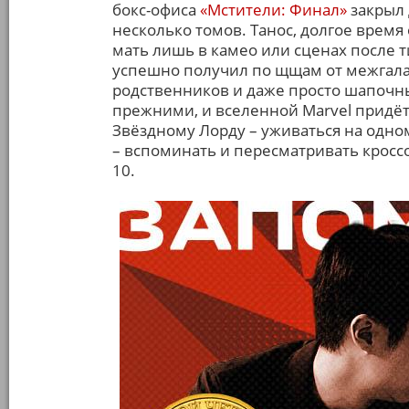
бокс-офиса
«Мстители: Финал»
закрыл 
несколько томов. Танос, долгое врем
мать лишь в камео или сценах после ти
успешно получил по щщам от межгала
родственников и даже просто шапочны
прежними, и вселенной Marvel придётс
Звёздному Лорду – уживаться на одном
– вспоминать и пересматривать кросс
10.