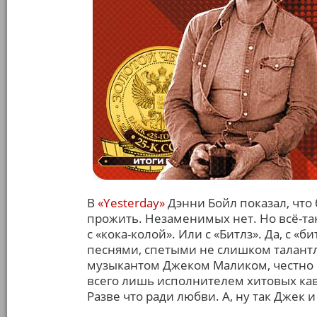
В
«Yesterday»
Дэнни Бойл показал, что
прожить. Незаменимых нет. Но всё-та
с «кока-колой». Или с «Битлз». Да, с «
песнями, спетыми не слишком талант
музыкантом Джеком Маликом, честно п
всего лишь исполнителем хитовых кав
Разве что ради любви. А, ну так Джек и