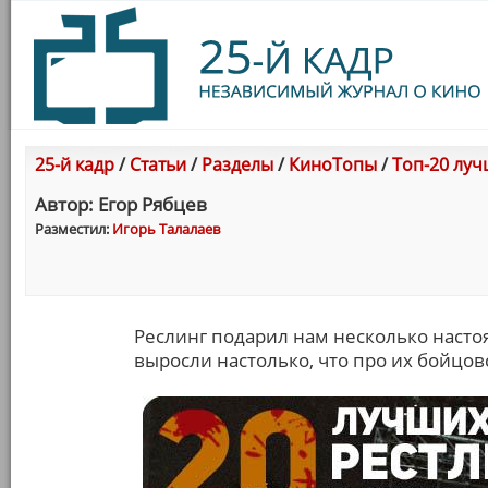
25-й кадр
/
Статьи
/
Разделы
/
КиноТопы
/
Топ-20 луч
Автор: Егор Рябцев
Разместил:
Игорь Талалаев
Реслинг подарил нам несколько насто
выросли настолько, что про их бойцо