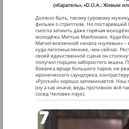
(«Каратель», «D.O.A.: Живым и
Должно быть, такому суровому мужику
фильме о стриптизе. Но постаревший Н
смогла затмить даже горячая молодёжь
молодёжь Мэттью МакКонахи. Куда бо
Marvel-вселенной начала «нулевых» – 
куда легкомысленнее, чем сейчас. Рест
своей единственной сцене он столкну
получил порцию забористого экшна. 
боевика вроде большого парня, не ре
иронического саундтрека, контрастир
«Русский» хорошо запоминается. Нэш п
(ну а как иначе, ведь противник всё-
сосед Человек-паук).