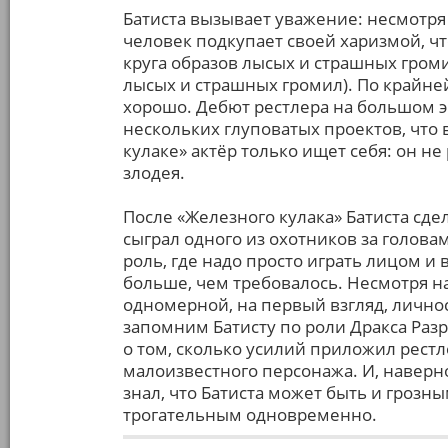
Батиста вызывает уважение: несмотря
человек подкупает своей харизмой, чт
круга образов лысых и страшных громи
лысых и страшных громил). По крайне
хорошо. Дебют рестлера на большом эк
нескольких глуповатых проектов, что 
кулаке» актёр только ищет себя: он н
злодея.
После «Железного кулака» Батиста сде
сыграл одного из охотников за голова
роль, где надо просто играть лицом и
больше, чем требовалось. Несмотря н
одномерной, на первый взгляд, лично
запомним Батисту по роли Дракса Разр
о том, сколько усилий приложил рестл
малоизвестного персонажа. И, наверно
знал, что Батиста может быть и грозн
трогательным одновременно.