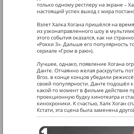
только одному рестлеру на экране – 
настоящий успех выход с мира постан
Взлет Халка Хогана пришёлся на врем
из узконаправленного шоу в мульти
этого события оказался, как ни странно
«Рокки 3». Дальше его популярность т
сериале «Гром в раю»).
Лучшее, однако, появление Хогана ог
Данте. Отчаянно желая раскрутить п
Bros. в конце концов убедили режиссё
своей популярности. Данте подошёл к 
какой-то момент в фильме действие п
проекционную будку кинотеатра и ста
кинохроники. К счастью, Халк Хоган с
Кстати, эта сцена была заменена друго