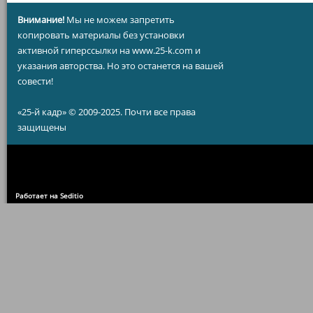
Внимание!
Мы не можем запретить
копировать материалы без установки
активной гиперссылки на www.25-k.com и
указания авторства. Но это останется на вашей
совести!
«25-й кадр» © 2009-2025. Почти все права
защищены
Работает на Seditio