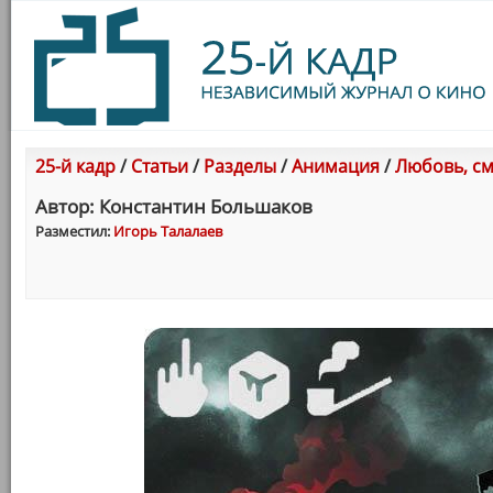
25-й кадр
/
Статьи
/
Разделы
/
Анимация
/
Любовь, см
Автор: Константин Большаков
Разместил:
Игорь Талалаев