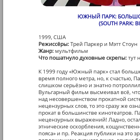
ЮЖНЫЙ ПАРК: БОЛЬШО
(SOUTH PARK: B
1999, США
Режиссёры:
Трей Паркер и Мэтт Стоун
Жанр:
мультфильм
Что пошатнуло духовные скрепы:
тут 
К 1999 году «Южный парк» стал больш
время полного метра, но, к счастью, П
слишком серьёзно и знатно потроллили
Вульгарный фильм высмеивал всё, что
над несовершенством прокатной систе
нецензурных слов, то это сразу же оз
прокат в большинстве кинотеатров. П
нецензурных выражений! Ладно, остал
этнические оскорбления, кощунственны
пояса» и пр. Реакция публики на это з