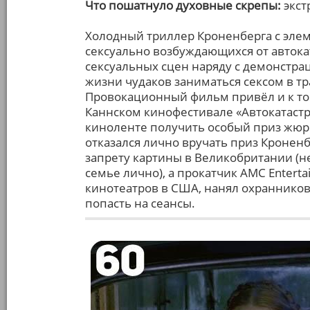
Что пошатнуло духовные скрепы:
экст
Холодный триллер Кроненберга с эле
сексуально возбуждающихся от авток
сексуальных сцен наряду с демонстра
жизни чудаков заниматься сексом в тр
Провокационный фильм привёл и к том
Каннском кинофестивале «Автокатастр
киноленте получить особый приз жюри
отказался лично вручать приз Кронен
запрету картины в Великобритании (
семье лично), а прокатчик AMC Enterta
кинотеатров в США, нанял охраннико
попасть на сеансы.