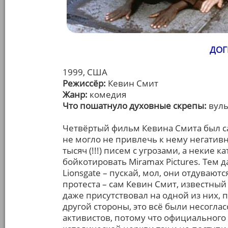
ДОГ
1999, США
Режиссёр:
Кевин Смит
Жанр:
комедия
Что пошатнуло духовные скрепы:
вуль
Четвёртый фильм Кевина Смита был сат
не могло не привлечь к нему негатив
тысяч (!!!) писем с угрозами, а некие
бойкотировать Miramax Pictures. Тем 
Lionsgate – пускай, мол, они отдуваю
протеста – сам Кевин Смит, известны
даже присутствовал на одной из них,
другой стороны, это всё были несогл
активистов, потому что официального 