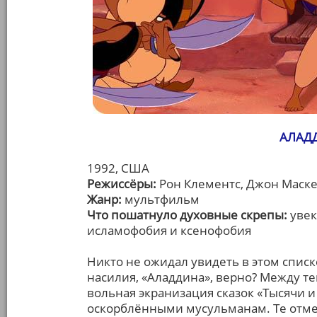
АЛАДД
1992, США
Режиссёры:
Рон Клементс, Джон Маск
Жанр:
мультфильм
Что пошатнуло духовные скрепы:
увек
исламофобия и ксенофобия
Никто не ожидал увидеть в этом списк
насилия, «Аладдина», верно? Между т
вольная экранизация сказок «Тысячи и
оскорблёнными мусульманам. Те отм