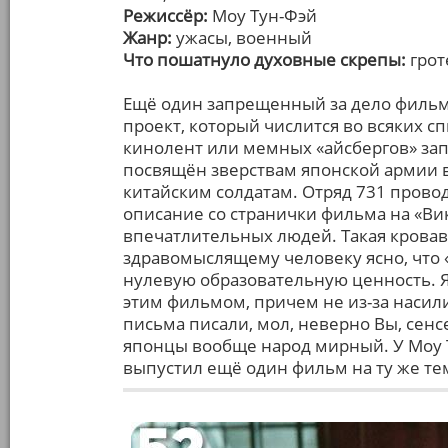
Режиссёр:
Моу Тун-Фэй
Жанр:
ужасы, военный
Что пошатнуло духовные скрепы:
грот
Ещё один запрещенный за дело филь
проект, который числится во всяких с
кинолент или мемных «айсбергов» зап
посвящён зверствам японской армии 
китайским солдатам. Отряд 731 прово
описание со странички фильма на «Ви
впечатлительных людей. Такая крова
здравомыслящему человеку ясно, что 
нулевую образовательную ценность. Я
этим фильмом, причем не из-за насили
письма писали, мол, неверно Вы, сенсе
японцы вообще народ мирный. У Моу Ту
выпустил ещё один фильм на ту же тем