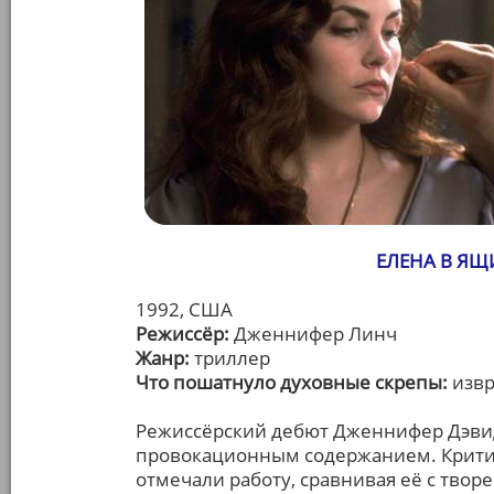
ЕЛЕНА В ЯЩИ
1992, США
Режиссёр:
Дженнифер Линч
Жанр:
триллер
Что пошатнуло духовные скрепы:
изв
Режиссёрский дебют Дженнифер Дэви
провокационным содержанием. Критик
отмечали работу, сравнивая её с твор