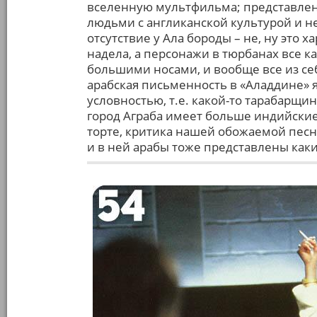
вселенную мультфильма; представле
людьми с англиканской культурой и н
отсутствие у Ала бороды – не, ну это 
надела, а персонажи в тюрбанах все к
большими носами, и вообще все из се
арабская письменность в «Аладдине» 
условностью, т.е. какой-то тарабарщи
город Аграба имеет больше индийские,
торте, критика нашей обожаемой песни 
и в ней арабы тоже представлены как