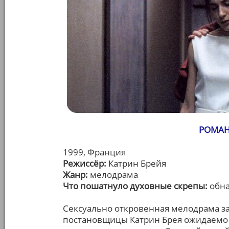
РОМАН
1999, Франция
Режиссёр:
Катрин Брейя
Жанр:
мелодрама
Что пошатнуло духовные скрепы:
обна
Сексуально откровенная мелодрама з
постановщицы Катрин Брея ожидаемо с