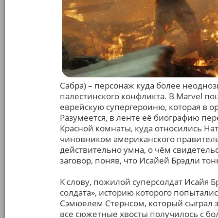
Сабра) – персонаж куда более неодноз
палестинского конфликта. В Marvel по
еврейскую супергероиню, которая в ор
Разумеется, в ленте её биографию пе
Красной комнаты, куда относились На
чиновником американского правительс
действительно умна, о чём свидетельс
заговор, поняв, что Исайей Брэдли то
К слову, пожилой суперсолдат Исайя Б
солдата», историю которого попытались
Сэмюелем Стернсом, который сыграл з
все сюжетные хвосты получилось с бо