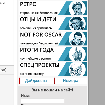
усы
са(ов)
Дайджесты
Номера
Вы не вошли на сайт!
Имя: