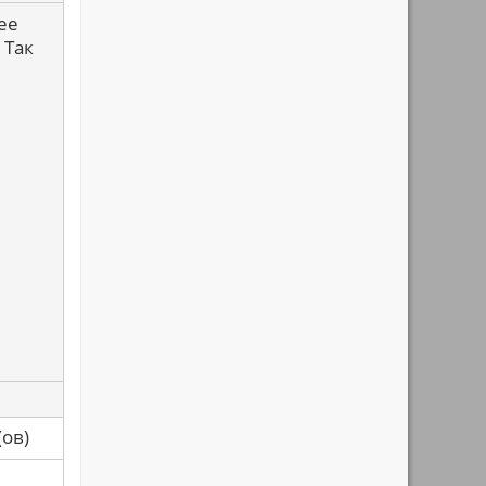
ее
 Так
са(ов)