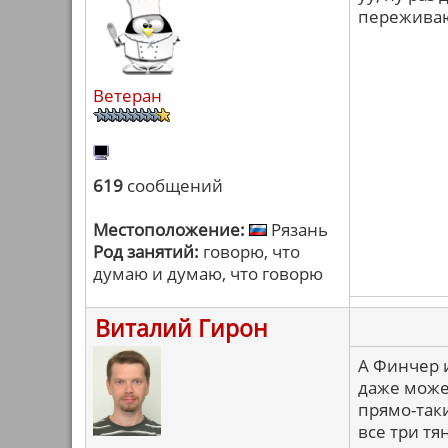
переживаю
Ветеран
619
сообщений
Местоположение:
Рязань
Род занятий:
говорю, что
думаю и думаю, что говорю
Виталий Гирон
А Финчер и
даже может
прямо-таки
все три тя