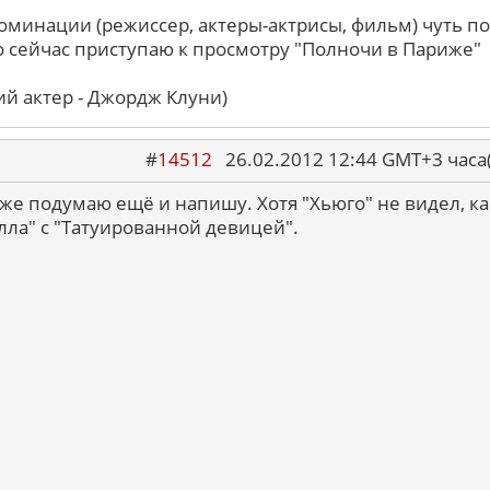
оминации (режиссер, актеры-актрисы, фильм) чуть по
о сейчас приступаю к просмотру "Полночи в Париже"
ий актер - Джордж Клуни)
#
14512
26.02.2012 12:44 GMT+3 ча
оже подумаю ещё и напишу. Хотя "Хьюго" не видел, ка
лла" с "Татуированной девицей".