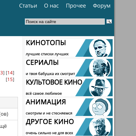
Статьи
О нас
Прочее
Форум
13
] [
14
]
[
15
]
са(ов)
ещё