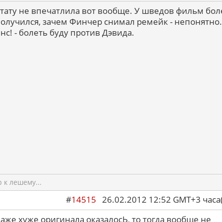
 тату не впечатлила вот вообще. У шведов фильм бол
олучился, зачем Финчер снимал ремейк - непонятно.
енс! - болеть буду против Дэвида.
к лешему...
#
14515
26.02.2012 12:52 GMT+3 ча
 даже хуже оригинала оказалосЬ, то тогда вообще не