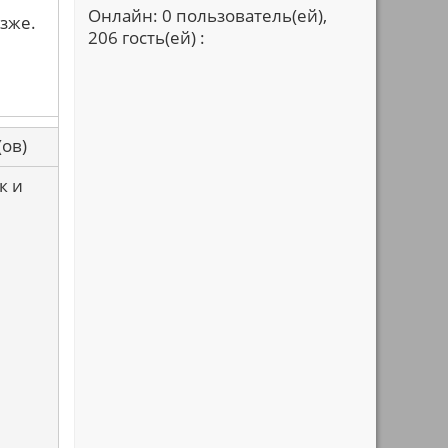
Онлайн: 0 пользователь(ей),
зже.
206 гость(ей) :
са(ов)
к и