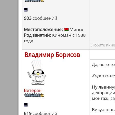
903
сообщений
Местоположение:
Минск
Род занятий:
Киноман с 1988
года
Любите Кино,
Владимир Борисов
Да, чего-т
Короткоме
Ну львину
Ветеран
декорации,
монтаж, са
Визуальные
619
сообщений