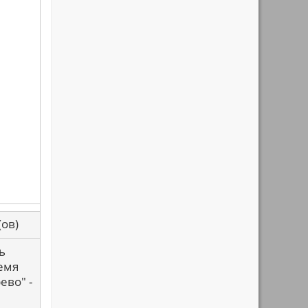
са(ов)
ь
ремя
ево" -