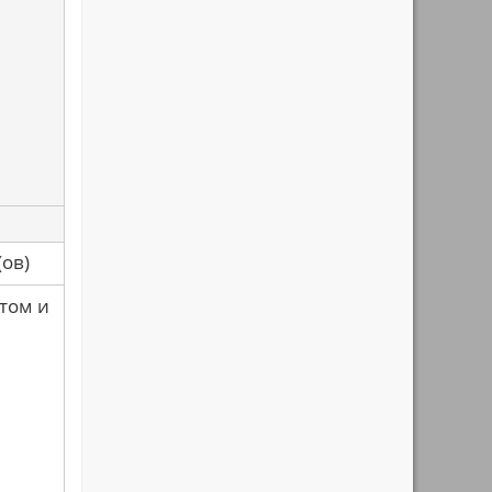
са(ов)
отом и