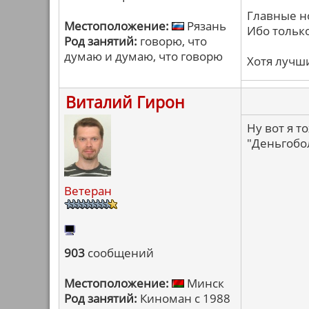
Главные н
Местоположение:
Рязань
Ибо тольк
Род занятий:
говорю, что
думаю и думаю, что говорю
Хотя лучш
Виталий Гирон
Ну вот я т
"Деньгобо
Ветеран
903
сообщений
Местоположение:
Минск
Род занятий:
Киноман с 1988