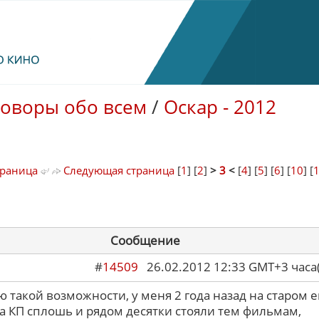
говоры обо всем
/
Оскар - 2012
траница
Следующая страница
[
1
] [
2
]
>
3
<
[
4
] [
5
] [
6
] [
10
] [
Сообщение
#
14509
26.02.2012 12:33 GMT+3 ча
 такой возможности, у меня 2 года назад на старом 
а КП сплошь и рядом десятки стояли тем фильмам,