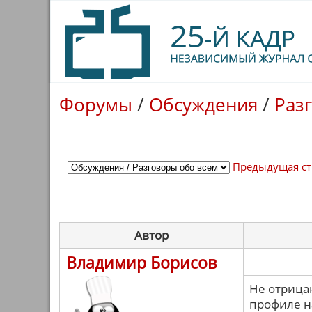
Форумы
/
Обсуждения
/
Раз
Предыдущая с
Автор
Владимир Борисов
Не отрицаю
профиле н