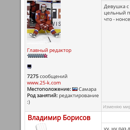
Девушка с
цельный п
что - нонс
Главный редактор
7275
сообщений
www.25-k.com
Местоположение:
Самара
Род занятий:
редактирование
:)
Изменяю мир 
Владимир Борисов
уу, ну раз