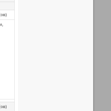
са(ов)
л,
са(ов)