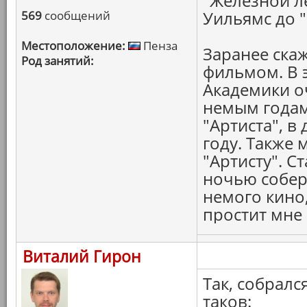
"Железной ле
Уильямс до "
569
сообщений
Местоположение:
Пенза
Заранее скаж
Род занятий:
фильмом. В 
Академики оч
немым годам
"Артиста", в
году. Также 
"Артисту". С
ночью собер
немого кино,
простит мне 
Виталий Гирон
Так, собрал
таков: