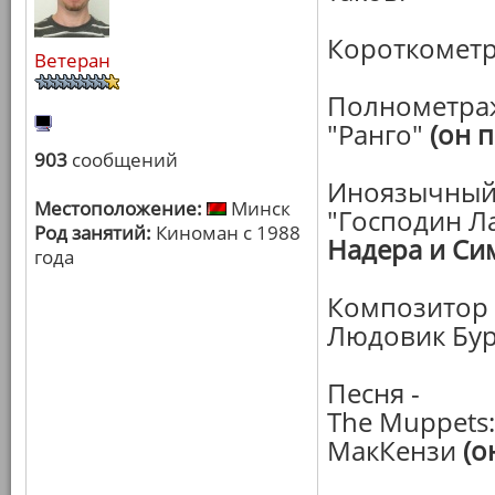
Короткометр
Ветеран
Полнометраж
"Ранго"
(он 
903
сообщений
Иноязычный
Местоположение:
Минск
"Господин Л
Род занятий:
Киноман с 1988
Надера и Си
года
Композитор 
Людовик Бурс
Песня -
The Muppets:
МакКензи
(о