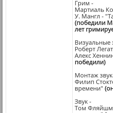
Грим -
Мартиаль Ко
У. Мангл - "
(победили Ма
лет гримируе
Визуальные 
Роберт Легат
Алекс Хенни
победили)
Монтаж звука
Филип Стокт
времени"
(о
Звук -
Том Фляйшма