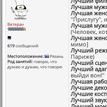
Лучший фил
Лучшая мужс
Лучшая женс
"Прислугу", 
Ветеран
Лучшая мужс
(Человек, ко
Лучшая женс
мимо]
619
сообщений
Лучший реж
Париже)
Местоположение:
Рязань
Род занятий:
говорю, что
Лучший сце
думаю и думаю, что говорю
Лучший ада
выйди вон!"
Лучшая рабо
Лучшие дек
Лучшие кос
Лучший звук
Лучший мон