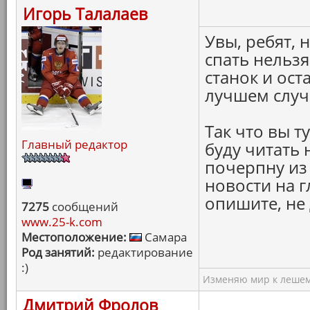
Игорь Талалаев
Увы, ребят, 
спать нельзя
станок и ост
лучшем случа
Так что вы т
Главный редактор
буду читать
почерпну из 
новости на 
опишите, не 
7275
сообщений
www.25-k.com
Местоположение:
Самара
Род занятий:
редактирование
:)
Изменяю мир к лешему
Дмитрий Фролов