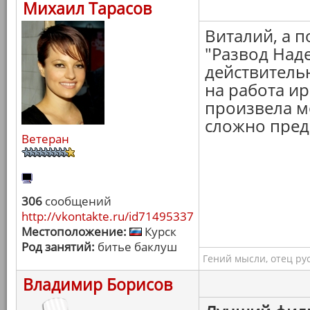
Михаил Тарасов
Виталий, а 
"Развод Над
действительн
на работа и
произвела м
сложно предс
Ветеран
306
сообщений
http://vkontakte.ru/id71495337
Местоположение:
Курск
Род занятий:
битье баклуш
Гений мысли, отец ру
Владимир Борисов