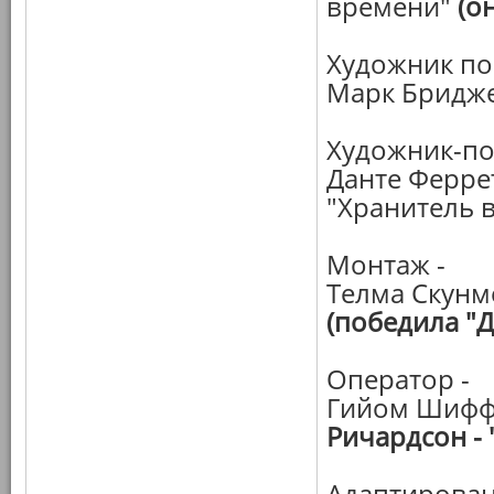
времени"
(о
Художник по
Марк Бридже
Художник-по
Данте Феррет
"Хранитель 
Монтаж -
Телма Скунм
(победила "Д
Оператор -
Гийом Шиффм
Ричардсон -
Адаптирован