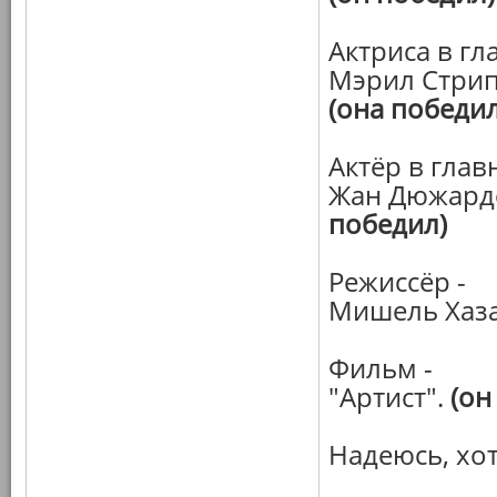
Актриса в гл
Мэрил Стрип 
(она победил
Актёр в глав
Жан Дюжарде
победил)
Режиссёр -
Мишель Хаза
Фильм -
"Артист".
(он
Надеюсь, хот