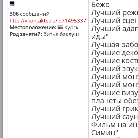
Бежо
Лучший режи
306
сообщений
Лучший сцен
http://vkontakte.ru/id71495337
Лучший адап
Местоположение:
Курск
Род занятий:
битье баклуш
иды"
Лучшая рабо
Лучшие деко
Лучшие кост
Лучший звук
Лучший монт
Лучший монт
Лучшие визу
планеты обе
Лучший грим
Лучший саунд
Фильм на ин
Симин"