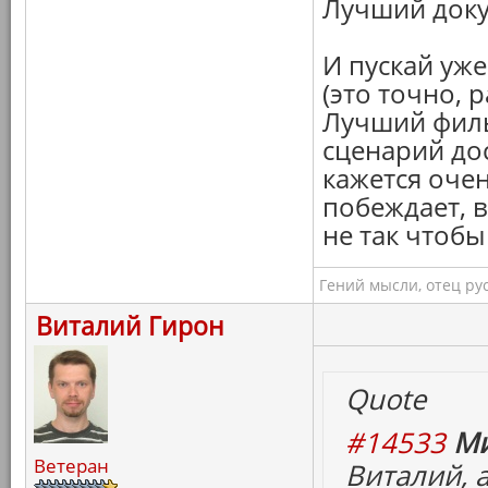
Лучший док
И пускай уже
(это точно, 
Лучший филь
сценарий до
кажется оче
побеждает, в
не так чтоб
Гений мысли, отец ру
Виталий Гирон
Quote
#14533
Ми
Ветеран
Виталий, 