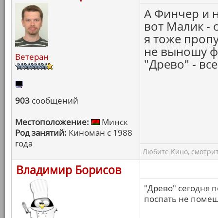
А Финчер и н
вот Малик - 
я тоже проп
не выношу ф
Ветеран
"Древо" - все
903
сообщений
Местоположение:
Минск
Род занятий:
Киноман с 1988
года
Любите Кино, смотрит
Владимир Борисов
"Древо" сегодня п
поспать не помеша