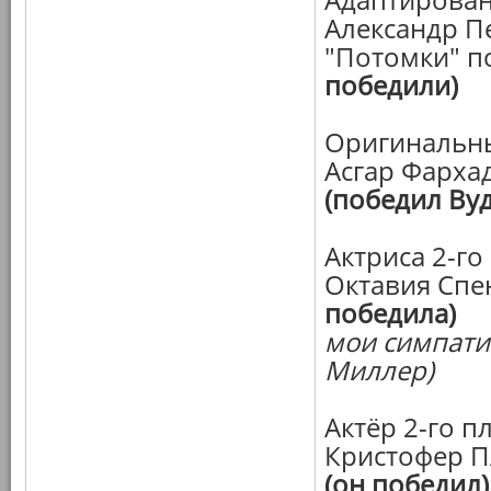
Александр Пе
"Потомки" п
победили)
Оригинальны
Асгар Фархад
(победил Вуд
Актриса 2-го
Октавия Спен
победила)
мои симпатии
Миллер)
Актёр 2-го пл
Кристофер П
(он победил)