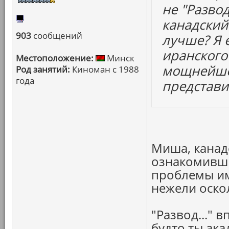
не "Разво
канадский
903
сообщений
лучше? Я е
иранского
Местоположение:
Минск
мощнейше
Род занятий:
Киноман с 1988
года
представит
Миша, канад
ознакомивши
проблемы им
нежели оско
"Развод..." 
будто ты ака