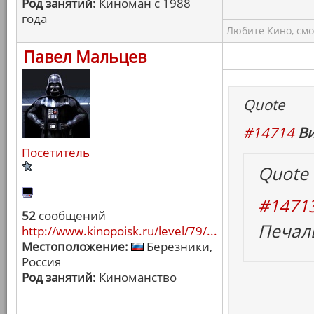
Род занятий:
Киноман с 1988
года
Любите Кино, смо
Павел Мальцев
Quote
#14714
Ви
Посетитель
Quote
#1471
52
сообщений
Печал
http://www.kinopoisk.ru/level/79/...
Местоположение:
Березники,
Россия
Род занятий:
Киноманство