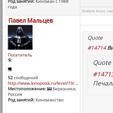
Род занятий:
Киноман с 1988
года
Любите Кино, смо
Павел Мальцев
Quote
#14714
Ви
Посетитель
Quote
#1471
52
сообщений
Печал
http://www.kinopoisk.ru/level/79/...
Местоположение:
Березники,
Россия
Род занятий:
Киноманство