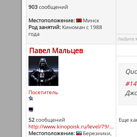
903
сообщений
Местоположение:
Минск
Род занятий:
Киноман с 1988
года
Любите К
Павел Мальцев
Quo
#14
Джо
Посетитель
52
сообщений
Еще как
http://www.kinopoisk.ru/level/79/...
Местоположение:
Березники,