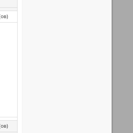
са(ов)
са(ов)