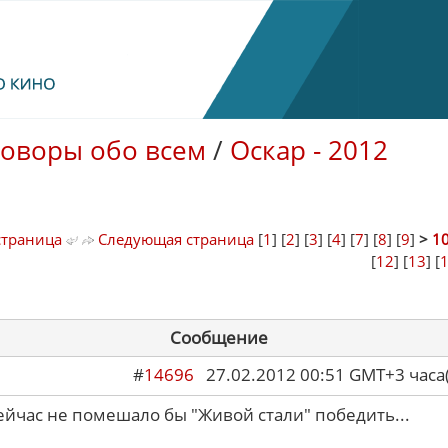
говоры обо всем
/
Оскар - 2012
страница
Следующая страница
[
1
] [
2
] [
3
] [
4
] [
7
] [
8
] [
9
]
>
1
[
12
] [
13
] [
Сообщение
#
14696
27.02.2012 00:51 GMT+3 ча
сейчас не помешало бы "Живой стали" победить...