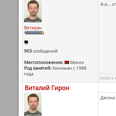
А-а... 
Ветеран
903
сообщений
Местоположение:
Минск
Род занятий:
Киноман с 1988
года
Любите К
Виталий Гирон
Джона 