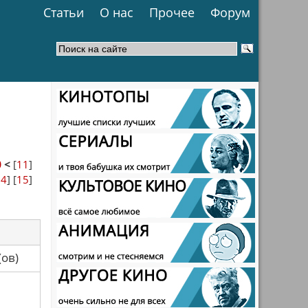
Статьи
О нас
Прочее
Форум
0
<
[
11
]
14
] [
15
]
са(ов)