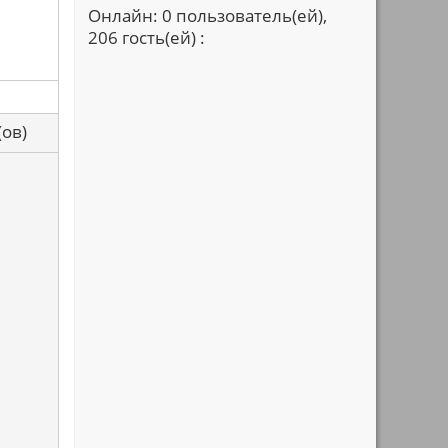
Онлайн: 0 пользователь(ей),
206 гость(ей) :
са(ов)