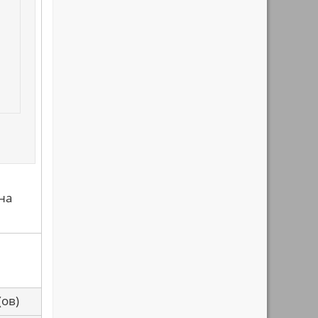
на
са(ов)