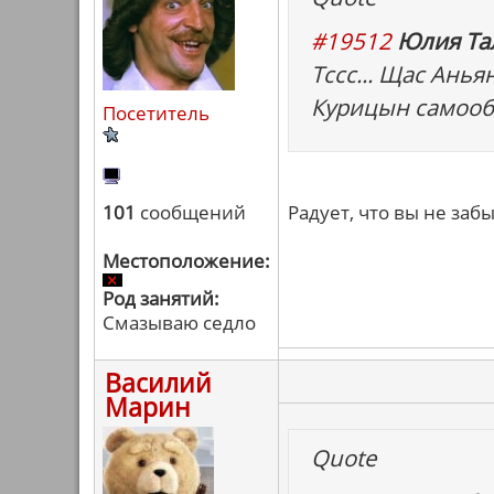
#19512
Юлия Тал
Тссс... Щас Анья
Курицын самооб
Посетитель
101
сообщений
Радует, что вы не за
Местоположение:
Род занятий:
Смазываю седло
Василий
Марин
Quote