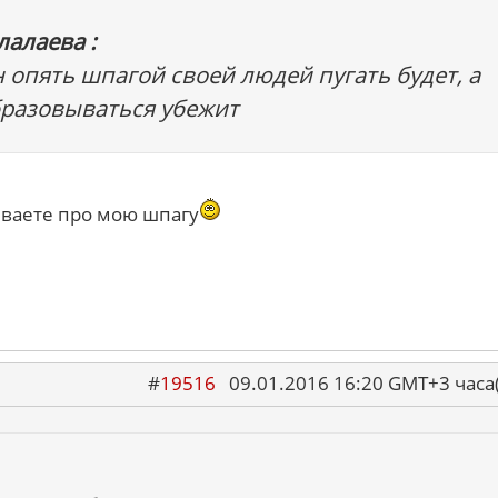
алаева :
н опять шпагой своей людей пугать будет, а
разовываться убежит
бываете про мою шпагу
#
19516
09.01.2016 16:20 GMT+3 ча