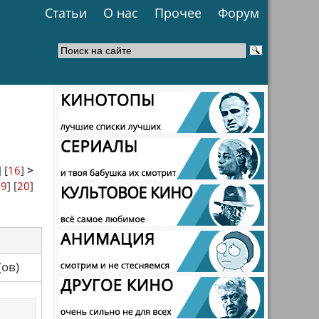
Статьи
О нас
Прочее
Форум
] [
16
]
>
19
] [
20
]
са(ов)