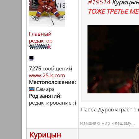
#19514
Курицын
ТОЖЕ ТРЕТЬЕ МЕС
Главный
редактор
7275
сообщений
www.25-k.com
Местоположение:
Самара
Род занятий:
редактирование :)
Павел Дуров играет в 
Изменяю мир к лешему...
Курицын