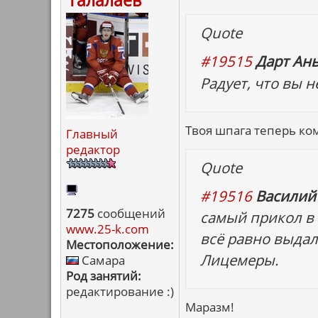
Талалаев
Quote
#19515
Дарт Ань
Радует, что вы 
Твоя шпага теперь ком
Главный
редактор
Quote
#19516
Василий
7275
сообщений
самый прикол в 
www.25-k.com
всё равно выдал
Местоположение:
Лицемеры.
Самара
Род занятий:
редактирование :)
Маразм!