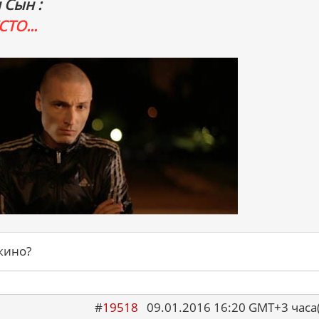
 Сын :
ТО...
кино?
#
19518
09.01.2016 16:20 GMT+3 ча