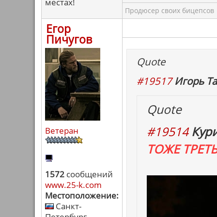
местах!
Продюсер своих бицепсов
Егор
Пичугов
Quote
#19517
Игорь Та
Quote
#19514
Кур
Ветеран
ТОЖЕ ТРЕТЬ
1572
сообщений
www.25-k.com
Местоположение:
Санкт-
Петербург