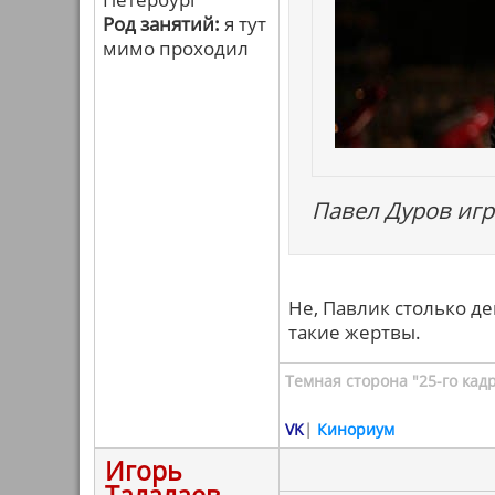
Род занятий:
я тут
мимо проходил
Павел Дуров игр
Не, Павлик столько де
такие жертвы.
Темная сторона "25-го кад
VK
|
Кинориум
Игорь