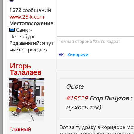
1572
сообщений
www.25-k.com
Местоположение:
Санкт-
Петербург
Темная сторона "25-го кадра"
Род занятий:
я тут
мимо проходил
VK
|
Кинориум
Игорь
Талалаев
Quote
#19529
Егор Пичугов :
ну хоть так)
Вот за ту драку в коридоре мо
Главный
мало ты сериалов смотрел в э