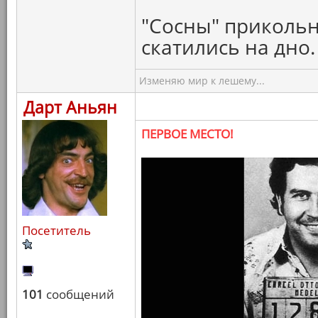
"Сосны" прикольн
скатились на дно.
Изменяю мир к лешему...
Дарт Аньян
ПЕРВОЕ МЕСТО!
Посетитель
101
сообщений