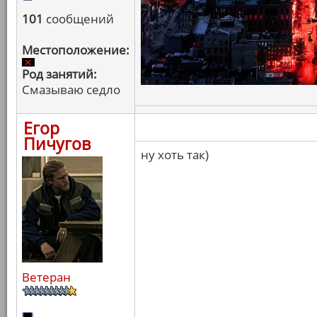
101
сообщений
Местоположение:
Род занятий:
Смазываю седло
Егор
Пичугов
ну хоть так)
Ветеран