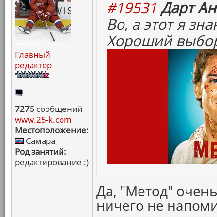
#19531
Дарт Ан
Во, а этот я зн
Хороший выбор
Главный
редактор
7275
сообщений
www.25-k.com
Местоположение:
Самара
Род занятий:
редактирование :)
Да, "Метод" очен
ничего не напоми