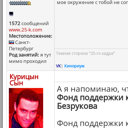
мое окружение с тобой не сог
1572
сообщений
www.25-k.com
Местоположение:
Санкт-
Петербург
Темная сторона "25-го кадра"
Род занятий:
я тут
мимо проходил
VK
|
Кинориум
Курицын
Сын
А я напоминаю, ч
Фонд поддержки 
Безрукова
Фонд поддержки 