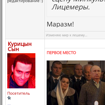
редактирование :)
Лицемеры.
Маразм!
Изменяю мир к лешему...
Курицын
Сын
ПЕРВОЕ МЕСТО
Посетитель