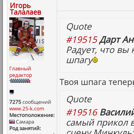
Игорь
Талалаев
Quote
#19515
Дарт Ан
Радует, что вы
шпагу
Главный
редактор
Твоя шпага теперь
Quote
7275
сообщений
www.25-k.com
#19516
Василий
Местоположение:
самый прикол в 
Самара
Род занятий:
сцену Минкульт