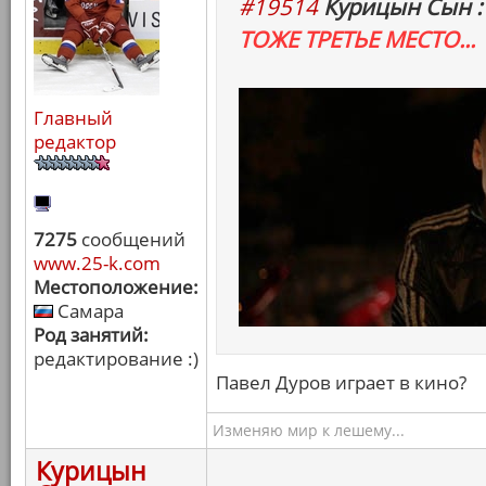
#19514
Курицын Сын :
ТОЖЕ ТРЕТЬЕ МЕСТО...
Главный
редактор
7275
сообщений
www.25-k.com
Местоположение:
Самара
Род занятий:
редактирование :)
Павел Дуров играет в кино?
Изменяю мир к лешему...
Курицын