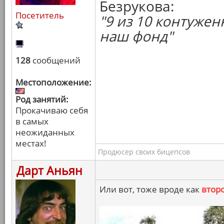
Безрукова:
Посетитель
"9 из 10 контуже
наш фонд"
128
сообщений
Местоположение:
Род занятий:
Прокачиваю себя
в самых
неожиданных
местах!
Продюсер своих бицепсов
Дарт Аньян
Или вот, тоже вроде как
втор