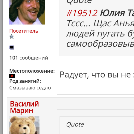
#19512
Юлия Та
Тссс... Щас Ан
людей пугать б
Посетитель
самообразовыв
101
сообщений
Местоположение:
Радует, что вы н
Род занятий:
Смазываю седло
Василий
Марин
Quote