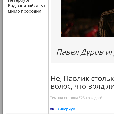
Род занятий:
я тут
мимо проходил
Павел Дуров иг
Не, Павлик столь
волос, что вряд л
Темная сторона "25-го кадра"
VK
|
Кинориум