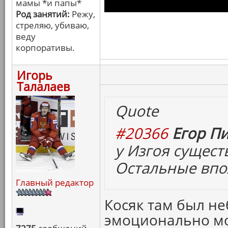
мамы *и папы*
Род занятий:
Режу,
стреляю, убиваю,
веду
корпоративы.
Игорь
Талалаев
Quote
#20366
Егор Пи
у Изгоя сущест
Остальные впо
Главный редактор
Косяк там был не
эмоционально мо