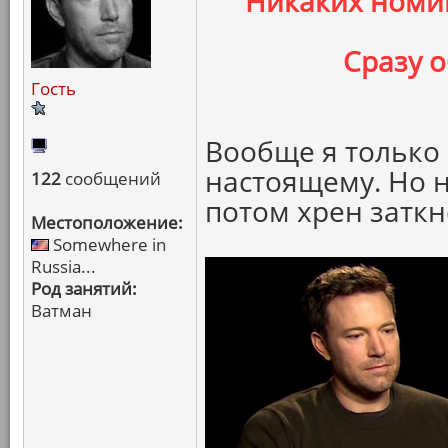
Никаких номин
Сразу 
Гость
Вообще я только
настоящему. Но н
122
сообщений
потом хрен затк
Местоположение:
Somewhere in
Russia...
Род занятий:
Ватман