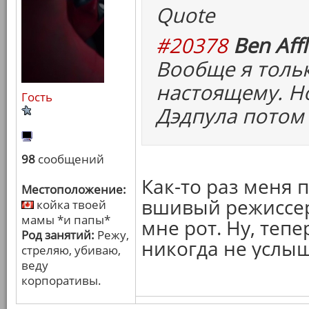
Quote
#20378
Ben Affl
Вообще я толь
настоящему. Но
Гость
Дэдпула потом 
98
сообщений
Как-то раз меня 
Местоположение:
вшивый режиссер
койка твоей
мамы *и папы*
мне рот. Ну, теп
Род занятий:
Режу,
никогда не услыш
стреляю, убиваю,
веду
корпоративы.