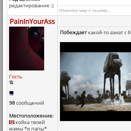
редактирование :)
Изменяю мир к лешему...
PainInYourAss
Побеждает
какой-то азиат с
Гость
98
сообщений
Местоположение:
койка твоей
мамы *и папы*