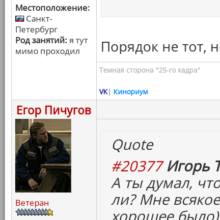
Местоположение:
Санкт-
Петербург
Род занятий:
я тут
Порядок не тот, н
мимо проходил
Темная сторона "25-го кадра"
VK
|
Кинориум
Егор Пичугов
Quote
#20377
Игорь Т
А ты думал, чт
ли? Мне всякое
Ветеран
хорошее было)