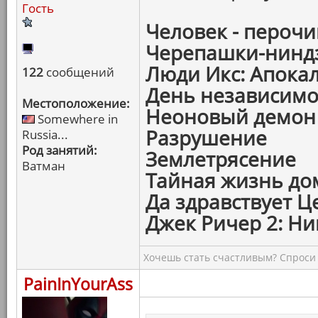
Гость
Человек - пероч
Черепашки-ниндз
Люди Икс: Апока
122
сообщений
День независимо
Местоположение:
Неоновый демон
Somewhere in
Разрушение
Russia...
Род занятий:
Землетрясение
Ватман
Тайная жизнь д
Да здравствует Ц
Джек Ричер 2: Н
Хочешь стать счастливым? Спроси 
PainInYourAss