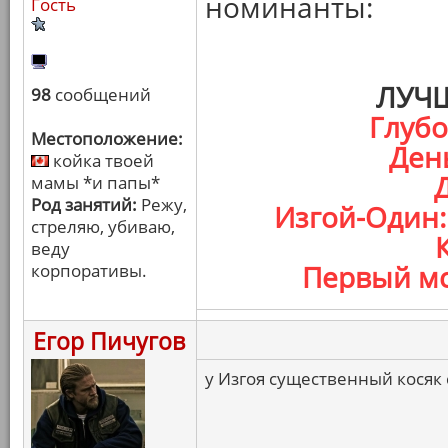
номинанты:
Гость
ЛУЧ
98
сообщений
Глуб
Местоположение:
Ден
койка твоей
мамы *и папы*
Род занятий:
Режу,
Изгой-Один:
стреляю, убиваю,
веду
корпоративы.
Первый мс
Егор Пичугов
у Изгоя существенный косяк