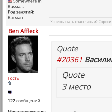
Somewhere in
Russia...
Род занятий:
Ватман
Хочешь стать счастливым? Спроси 
Ben Affleck
Quote
#20361
Васили
Quote
Гость
3 место
122
сообщений
Местоположение: