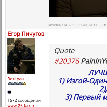
Хочешь стать счастливым? Спроси 
Егор Пичугов
Quote
#20376
PainInY
ЛУЧШ
Ветеран
1) Изгой-Оди
2)
3) Первый 
1572
сообщений
www.25-k.com