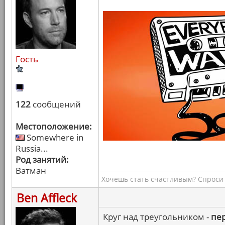
Гость
122
сообщений
Местоположение:
Somewhere in
Russia...
Род занятий:
Ватман
Хочешь стать счастливым? Спроси 
Ben Affleck
Круг над треугольником -
пе