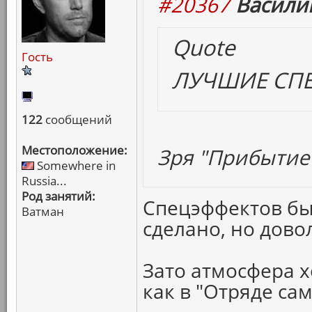
#20367
Васили
Quote
Гость
ЛУЧШИЕ СП
122
сообщений
Местоположение:
Зря "Прибытие"
Somewhere in
Russia...
Род занятий:
Спецэффектов бы
Ватман
сделано, но дово
Зато атмосфера х
как в "Отряде са