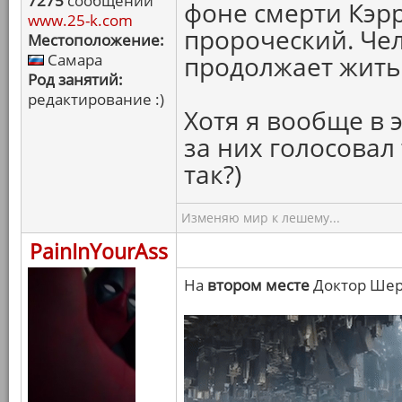
7275
сообщений
фоне смерти Кэрр
www.25-k.com
пророческий. Чел
Местоположение:
Самара
продолжает жить.
Род занятий:
редактирование :)
Хотя я вообще в э
за них голосовал
так?)
Изменяю мир к лешему...
PainInYourAss
На
втором месте
Доктор Шер