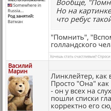
Вообще, "Помн
Somewhere in
Но на картинке
Russia...
Род занятий:
что ребус тако
Ватман
"Помнить", "Вспом
голландского чел
Хочешь стать счастливым? Спроси 
Василий
Марин
Линклейтер, как 
Просто "Она" как
- он у всех на сл
пошли списки гл
корректно его сю