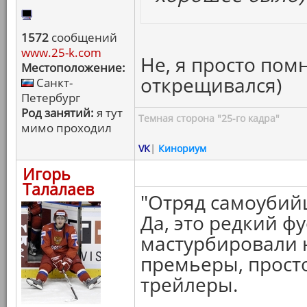
1572
сообщений
www.25-k.com
Не, я просто пом
Местоположение:
открещивался)
Санкт-
Петербург
Род занятий:
я тут
Темная сторона "25-го кадра"
мимо проходил
VK
|
Кинориум
Игорь
Талалаев
"Отряд самоубий
Да, это редкий ф
мастурбировали н
премьеры, прост
трейлеры.