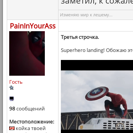
заметил, к сожал
Изменяю мир к лешему...
PainInYourAss
Третья строчка.
Superhero landing! Обожаю эт
Гость
98
сообщений
Местоположение:
койка твоей