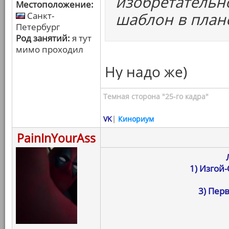
изобретательно
Местоположение:
шаблон в план
Санкт-
Петербург
Род занятий:
я тут
мимо проходил
Ну надо же)
Темная сторона "25-го кадра"
VK
|
Кинориум
PainInYourAss
1) Изгой
3) Пер