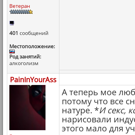
Ветеран
401
сообщений
Местоположение:
Род занятий:
алкоголизм
PainInYourAss
А теперь мое люб
потому что все 
натуре. *
И секс, к
нарисовали индус
этого мало для уч