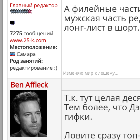
Главный редактор
А филейные част
мужская часть р
лонг-лист в шорт.
7275
сообщений
www.25-k.com
Местоположение:
Самара
Род занятий:
редактирование :)
Изменяю мир к лешему...
Ben Affleck
Т.к. тут целая де
Тем более, что Д
гифки.
Ловите сразу топ-