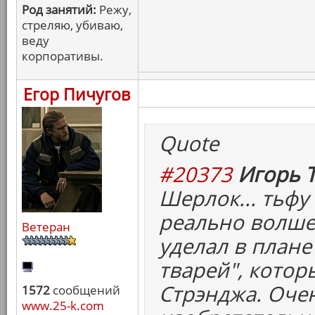
Род занятий:
Режу,
стреляю, убиваю,
веду
корпоративы.
Егор Пичугов
Quote
#20373
Игорь Т
Шерлок... тьфу 
реально волше
Ветеран
уделал в плане
тварей", котор
Стрэнджа. Оче
1572
сообщений
www.25-k.com