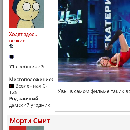
Ходят здесь
всякие
71
сообщений
Местоположение:
Вселенная C-
Увы, в самом фильме таких во
125
Род занятий:
дамский угодник
Морти Смит