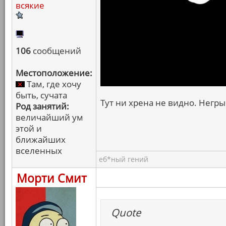
всякие
106
сообщений
Местоположение:
Там, где хочу
быть, сучата
Тут ни хрена не видно. Негры
Род занятий:
величайший ум
этой и
ближайших
вселенных
еб*ный гений
Морти Смит
Quote