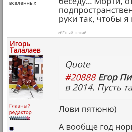
беседу... Морти, 
вселенных
подпространствен
руки так, чтобы я
еб*ный гений
Игорь
Талалаев
Quote
#20888
Егор Пи
в 2014. Пусть т
Главный
Лови пятюню)
редактор
А вообще год но