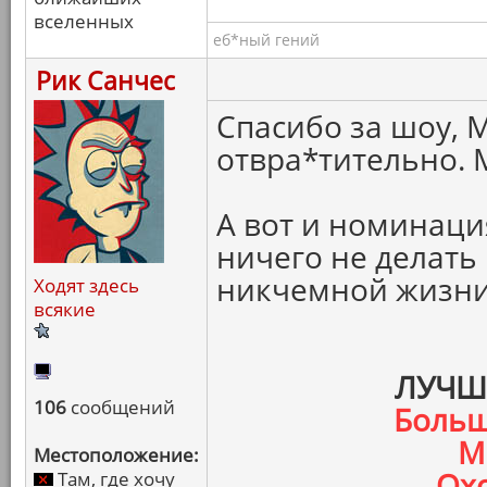
вселенных
еб*ный гений
Рик Санчес
Спасибо за шоу, М
отвра*тительно. 
А вот и номинация
ничего не делать
никчемной жизни 
Ходят здесь
всякие
ЛУЧШ
106
сообщений
Больш
М
Местоположение:
Охо
Там, где хочу