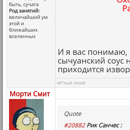
быть, сучата
Р
Род занятий:
величайший ум
этой и
ближайших
вселенных
И я вас понимаю, 
сычуанский соус 
приходится извор
еб*ный гений
Морти Смит
Quote
#20882
Рик Санчес :