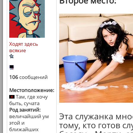
Второе место:
Ходят здесь
всякие
106
сообщений
Местоположение:
Там, где хочу
быть, сучата
Род занятий:
Эта служанка мно
величайший ум
этой и
тому, кто готов с
ближайших