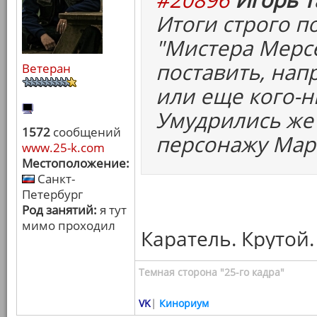
Итоги строго по
"Мистера Мерс
поставить, нап
Ветеран
или еще кого-н
Умудрились же
1572
сообщений
персонажу Марв
www.25-k.com
Местоположение:
Санкт-
Петербург
Род занятий:
я тут
мимо проходил
Каратель. Крутой.
Темная сторона "25-го кадра"
VK
|
Кинориум