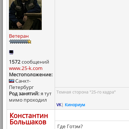
Ветеран
1572
сообщений
www.25-k.com
Местоположение:
Санкт-
Петербург
Темная сторона "25-го кадра"
Род занятий:
я тут
мимо проходил
VK
|
Кинориум
Константин
Большаков
Где Готэм?