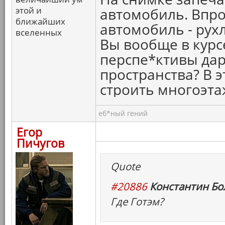
этой и
автомобиль. Впро
ближайших
автомобиль - рухл
вселенных
Вы вообще в курс
перспе*ктивы дар
пространства? В 
строить многоэт
еб*ный гений
Егор
Пичугов
Quote
#20886
Константин Бо
Где Готэм?