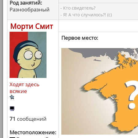
Род занятий:
- Кто свидетель?
Разнообразный
- Я! А что случилось?! (с)
Морти Смит
Первое место:
Ходят здесь
всякие
71
сообщений
Местоположение: