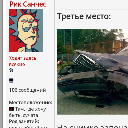
Рик Санчес
Третье место:
Ходят здесь
всякие
106
сообщений
Местоположение:
Там, где хочу
быть, сучата
Род занятий:
На снимке запеча
величайший ум