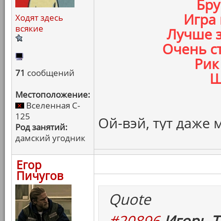
Бру
Игра 
Ходят здесь
всякие
Лучше з
Очень ст
Рик
71
сообщений
Ш
Местоположение:
Вселенная C-
125
Ой-вэй, тут даже 
Род занятий:
дамский угодник
Егор
Пичугов
Quote
#20896
Игорь Т