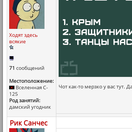
Ходят здесь
всякие
71
сообщений
Местоположение:
Чот как-то мерзко у вас тут. 
Вселенная C-
125
Род занятий:
дамский угодник
Рик Санчес