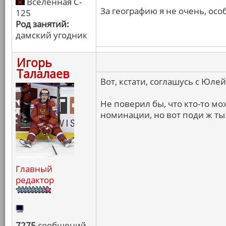
Вселенная C-
За географию я не очень, осо
125
Род занятий:
дамский угодник
Игорь
Талалаев
Вот, кстати, соглашусь с Юлей
Не поверил бы, что кто-то мо
номинации, но вот поди ж ты.
Главный
редактор
7275
сообщений