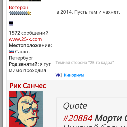
Ветеран
в 2014. Пусть там и чахнет.
1572
сообщений
www.25-k.com
Местоположение:
Санкт-
Петербург
Темная сторона "25-го кадра"
Род занятий:
я тут
мимо проходил
VK
|
Кинориум
Рик Санчес
Quote
#20884
Морти С