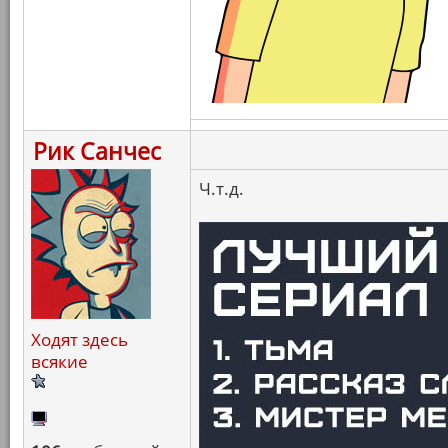
Рик Санчес
Ч.т.д.
Ходят здесь
всякие