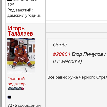
125
Род занятий:
дамский угодник
Игорь
Талалаев
Quote
#20864
Егор Пичугов :
u r welcome)
Все равно хуже черного Стрел
Главный
редактор
7275
сообщений