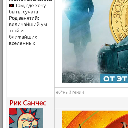
Там, где хочу
быть, сучата
Род занятий:
величайший ум
этой и
ближайших
вселенных
еб*ный гений
Рик Санчес