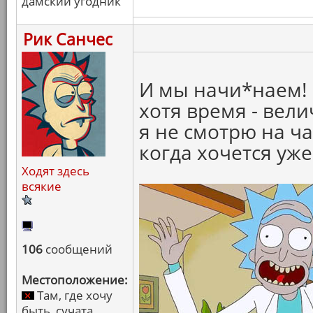
дамский угодник
Рик Санчес
И мы начи*наем! 
хотя время - вел
я не смотрю на ча
когда хочется уже
Ходят здесь
всякие
106
сообщений
Местоположение:
Там, где хочу
быть, сучата