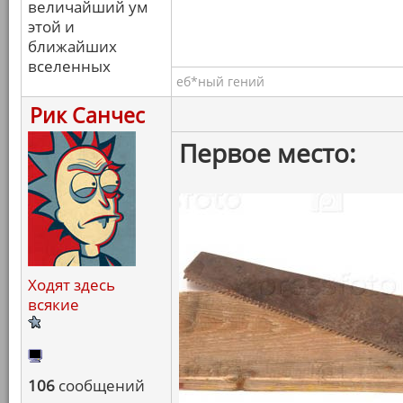
величайший ум
этой и
ближайших
вселенных
еб*ный гений
Рик Санчес
Первое место:
Ходят здесь
всякие
106
сообщений