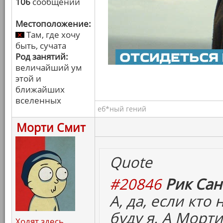
106
сообщений
Местоположение:
Там, где хочу
быть, сучата
Род занятий:
величайший ум
этой и
ближайших
вселенных
еб*ный гений
Морти Смит
Quote
#20846
Рик Сан
А, да, если кто
буду я. А Морти
Ходят здесь