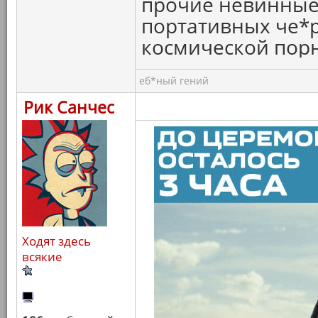
прочие невинные 
портативных че*
космической пор
еб*ный гений
Рик Санчес
Ходят здесь
всякие