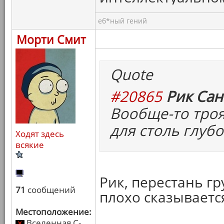
еб*ный гений
Морти Смит
Quote
#20865
Рик Сан
Вообще-то троя
для столь глуб
Ходят здесь
всякие
Рик, перестань гр
71
сообщений
плохо сказываетс
Местоположение:
Вселенная C-