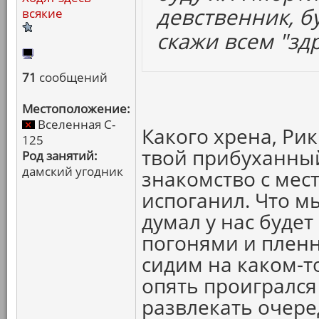
девственник, б
всякие
скажи всем "здр
71
сообщений
Местоположение:
Вселенная C-
Какого хрена, Рик
125
твой прибуханны
Род занятий:
дамский угодник
знакомство с мес
испоганил. Что м
думал у нас будет
погонями и пленн
сидим на каком-т
опять проигрался
развлекать очер