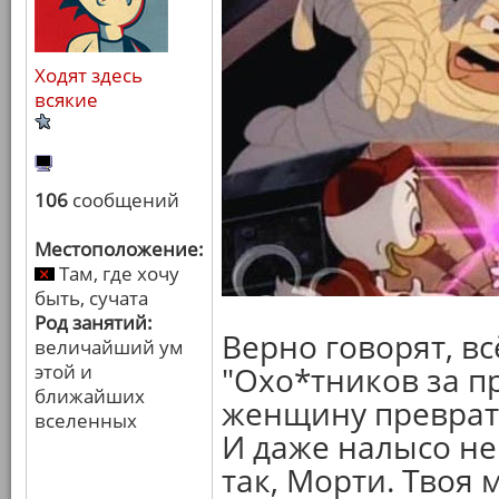
Ходят здесь
всякие
106
сообщений
Местоположение:
Там, где хочу
быть, сучата
Род занятий:
Верно говорят, вс
величайший ум
этой и
"Охо*тников за п
ближайших
женщину преврат
вселенных
И даже налысо не
так, Морти. Твоя