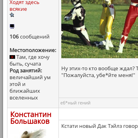
Ходят здесь
всякие
106
сообщений
Местоположение:
Там, где хочу
быть, сучата
Ну этих-то кто вообще ждал?
Род занятий:
"Пожалуйста, убе*йте меня!"
величайший ум
этой и
ближайших
вселенных
еб*ный гений
Константин
Большаков
Кстати новый Дак Тэйлз говор