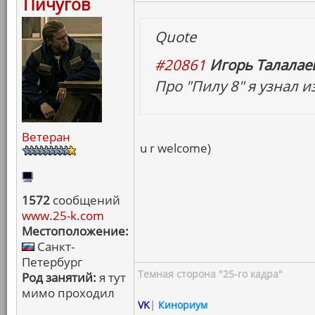
Пичугов
Quote
#20861
Игорь Талалаев
Про "Пилу 8" я узнал и
Ветеран
u r welcome)
1572
сообщений
www.25-k.com
Местоположение:
Санкт-
Петербург
Темная сторона "25-го кадра"
Род занятий:
я тут
мимо проходил
VK
|
Кинориум