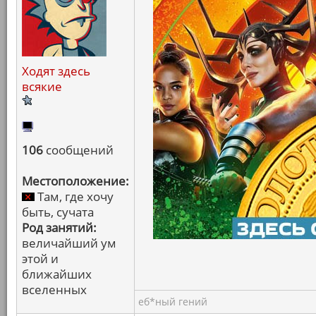
Ходят здесь
всякие
106
сообщений
Местоположение:
Там, где хочу
быть, сучата
Род занятий:
величайший ум
этой и
ближайших
вселенных
еб*ный гений