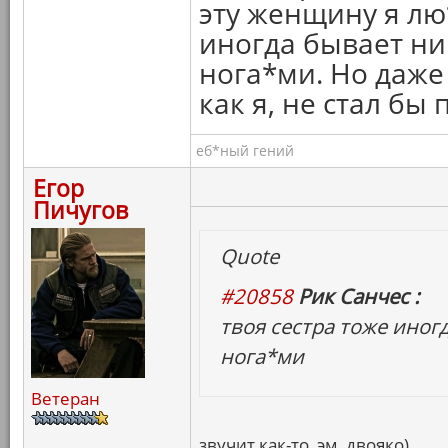
эту женщину я лю
иногда бывает ни
нога*ми. Но даже
как я, не стал б
еб*ный гений
Егор
Пичугов
Quote
#20858
Рик Санчес :
твоя сестра тоже иног
нога*ми
Ветеран
звучит как-то, эм, двояко)