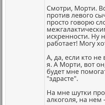
Смотри, Морти. В
против левого сычу
просто говорю сл
межгалактически
искренности. Ну н
работает! Могу х
А, да, если кто н
я. А Морти, вот о
будет мне помога
"здрасте".
На мне шутки про
алкоголя, на нем 