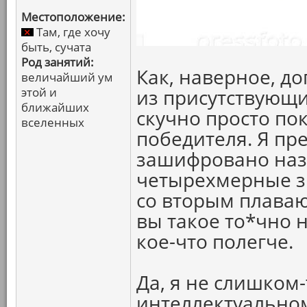
Местоположение:
Там, где хочу
быть, сучата
Род занятий:
Как, наверное, д
величайший ум
этой и
из присутствующ
ближайших
скучно просто по
вселенных
победителя. Я пр
зашифровано наз
четырехмерные з
со вторым плаваю
вы такое то*чно н
кое-что полегче.
Да, я не слишком
интеллектуальном