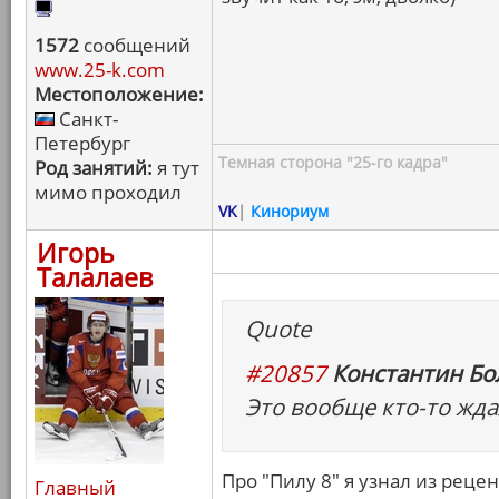
1572
сообщений
www.25-k.com
Местоположение:
Санкт-
Петербург
Темная сторона "25-го кадра"
Род занятий:
я тут
мимо проходил
VK
|
Кинориум
Игорь
Талалаев
Quote
#20857
Константин Бо
Это вообще кто-то жда
Про "Пилу 8" я узнал из рецен
Главный