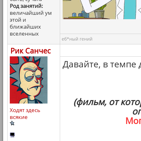
Род занятий:
величайший ум
этой и
ближайших
вселенных
еб*ный гений
Рик Санчес
Давайте, в темпе 
(фильм, от кот
о
Ходят здесь
всякие
Мо