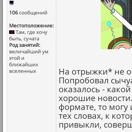
106
сообщений
Местоположение:
Там, где хочу
быть, сучата
Род занятий:
величайший ум
этой и
ближайших
На отрыжки* не 
вселенных
Попробовал сычуа
оказалось - какой
хорошие новости.
формате, то могу 
тех словах, к ко
привыкли, совер