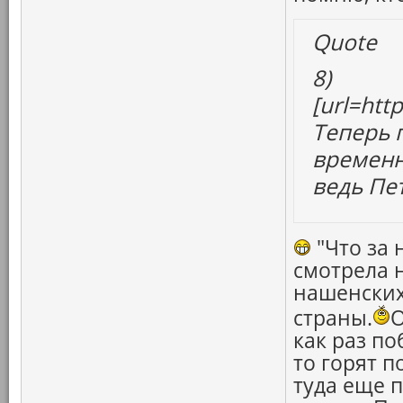
Quote
8)
[url=htt
Теперь 
временн
ведь Пе
"Что за 
смотрела 
нашенских
страны.
О
как раз по
то горят 
туда еще п