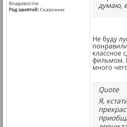
Владивосток
думаю, е
Род занятий:
Сказочник
Не буду лу
понравили
классное 
фильмом. 
много чег
Quote
Я, кстат
прекрас
приобща
дряни т