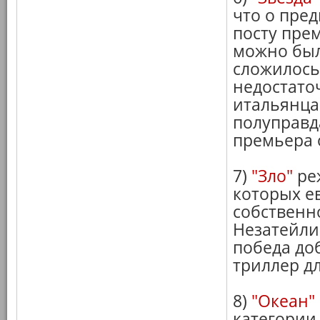
что о пре
посту пре
можно был
сложилось
недостато
итальянца 
полуправд
премьера 
7)
"Зло"
реж
которых ев
собственн
Незатейли
победа до
триллер д
8)
"Океан"
категории 