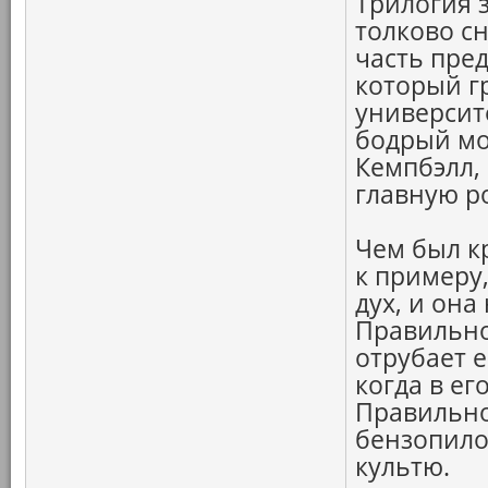
Трилогия 
толково с
часть пре
который г
университ
бодрый мо
Кемпбэлл,
главную р
Чем был кр
к примеру,
дух, и она
Правильно
отрубает е
когда в ег
Правильно
бензопило
культю.