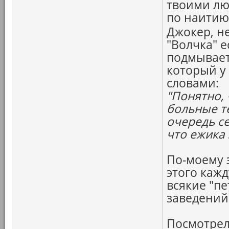
твоими лю
по наитию
Джокер, н
"Волчка" е
подмывает
который у
словами:
"Понятно,
больные т
очередь се
что ежика
По-моему э
этого каж
всякие "пе
заведений
Посмотрел