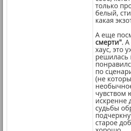
только пр
белый, сти
какая экзо
А еще пос
смерти"
. 
хаус, это 
решилась 
понравилс
по сценар
(не которы
необычное
чувством ю
искренне 
судьбы об
подчеркну
старое до
хорошо.