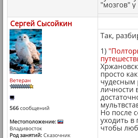
"мозгов" у
Сергей Сысойкин
Так, разб
1)
"Полтор
путешеств
Хржановск
просто как
Ветеран
чудесным 
личности 
достаточн
мультвста
566
сообщений
Но после 
уходить в 
Местоположение:
чтобы люб
Владивосток
Род занятий:
Сказочник