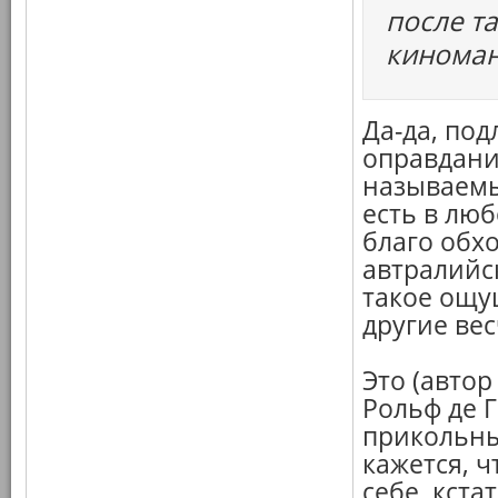
после та
киноман
Да-да, под
оправданий
называемый
есть в люб
благо обхо
автралийск
такое ощу
другие ве
Это (автор
Рольф де Г
прикольны
кажется, ч
себе, кста