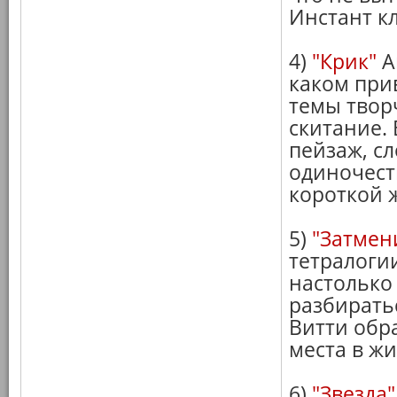
Инстант кл
4)
"Крик"
А
каком при
темы твор
скитание.
пейзаж, с
одиночест
короткой ж
5)
"Затмен
тетралоги
настолько
разбирать
Витти обр
места в жи
6)
"Звезда"