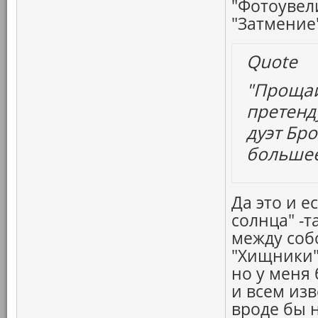
"Фотоувел
"Затмение"
Quote
"Прощай,
претенд
дуэт Бр
большее
Да это и е
солнца" -
между собо
"Хищники"
но у меня
и всем из
вроде бы 