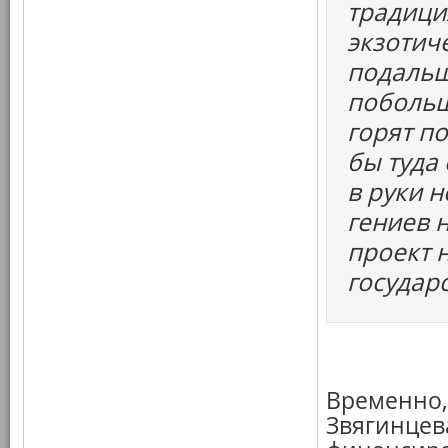
традици
экзотич
подальш
побольш
горят п
бы туда
в руки н
гениев 
проект 
государ
Временно, 
Звягинцев