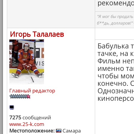
рекомендо
"Я мог бы продать
б**дь, долларов!"
Игорь Талалаев
Бабулька т
тачке, на 
Фильм неп
именно та
чтобы мом
конечно. С
Однозначн
Главный редактор
киноперсо
7275
сообщений
www.25-k.com
Местоположение:
Самара