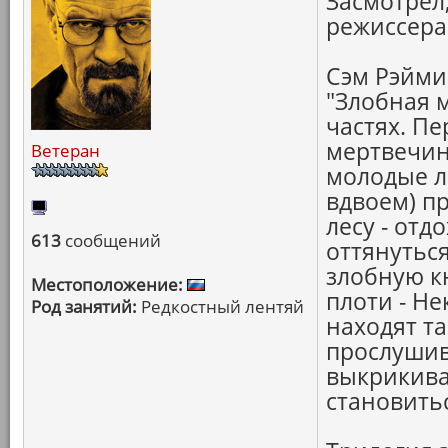
Засмотрел,
режиссера
Сэм Рэйми 
"Злобная м
частях. П
мертвечина
Ветеран
молодые л
вдвоем) п
лесу - отд
613
сообщений
оттянутьс
злобную к
Местоположение:
плоти - Н
Род занятий:
Редкостный лентяй
находят т
прослушив
выкрикива
становитьс