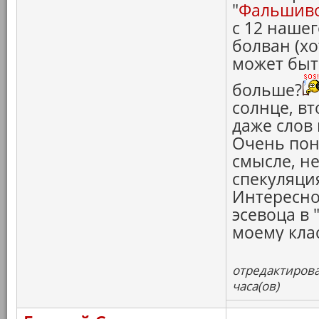
"
Фальшив
с 12 наше
болван (хо
может быт
больше?
солнце, вт
даже слов 
Очень пон
смысле, не
спекуляци
Интересно
эсевоца в 
моему кла
отредактирова
часа(ов)