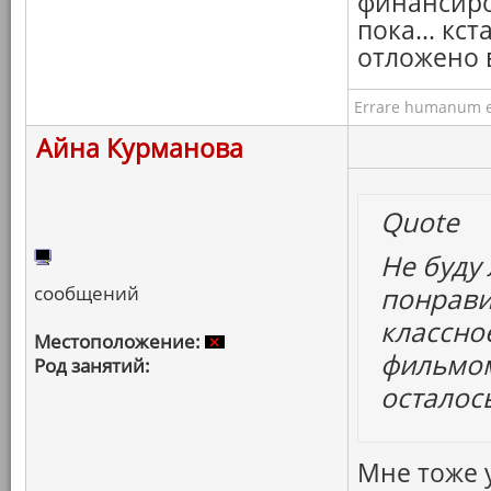
финансиро
пока... кс
отложено в
Errare humanum e
Айна Курманова
Quote
Не буду 
сообщений
понрави
классно
Местоположение:
фильмом
Род занятий:
осталос
Мне тоже 