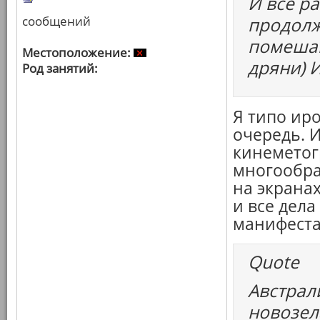
И все р
сообщений
продолж
помешан
Местоположение:
дряни) 
Род занятий:
Я типо ир
очередь. 
кинеметог
многообра
на экранах
и все дела
манифеста
Quote
Австрали
новозел