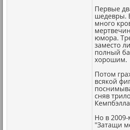
Первые дв
шедевры. 
много кро
мертвечин
юмора. Тре
заместо л
полный ба
хорошим.
Потом гра
всякой фиг
поснимыва
сняв трил
Кемпбэлла 
Но в 2009-
"Затащи м