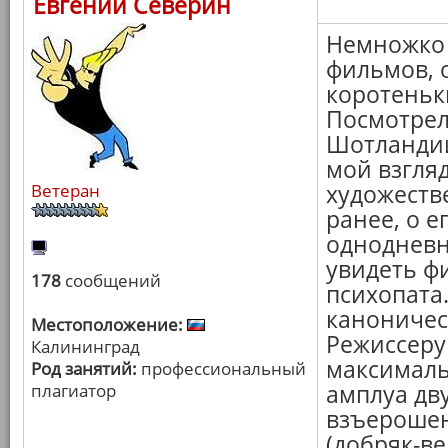
Евгений Северин
Немножко 
фильмов, 
коротеньк
Посмотрел
Шотландии
мой взгля
Ветеран
художеств
ранее, о е
однодневн
увидеть ф
178
сообщений
психопата
каноничес
Местоположение:
Режиссеру 
Калининград
максималь
Род занятий:
профессиональный
плагиатор
амплуа дву
взъерошен
(добряк-ве