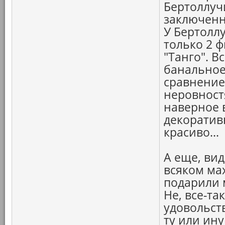
Бертоллуч
заключенно
У Бертолл
только 2 
"Танго". В
банальное
сравнение
неровност
наверное в
декоратив
красиво...
А еще, вид
всяком мах
подарили м
Не, все-та
удовольст
ту или ину