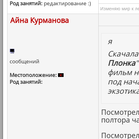
Род занятий:
редактирование :)
Изменяю мир к ле
Айна Курманова
я
Скачала 
сообщений
Плонка
фильм н
Местоположение:
под нач
Род занятий:
экзотик
Посмотрел
полтора ча
Посмотрел