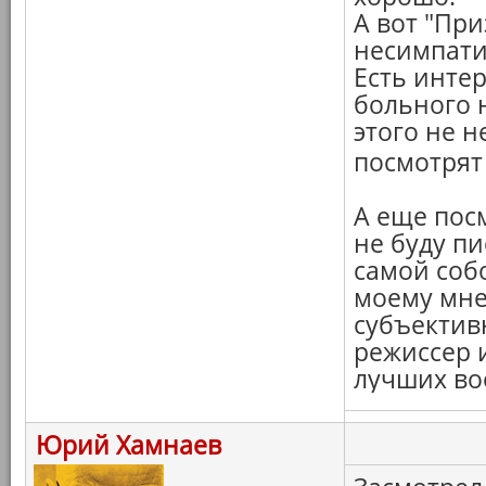
А вот "При
несимпати
Есть инте
больного н
этого не 
посмотрят
А еще пос
не буду пи
самой собо
моему мне
субъектив
режиссер 
лучших во
Юрий Хамнаев