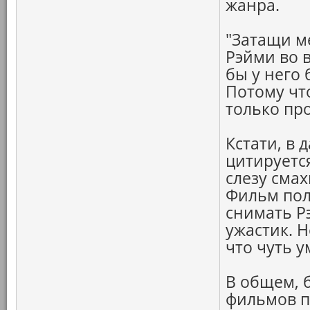
жанра.
"Затащи ме
Рэйми во 
бы у него
Потому чт
только про
Кстати, в 
цитируетс
слезу смах
Фильм пол
снимать Р
ужастик. Н
что чуть у
В общем, б
фильмов п