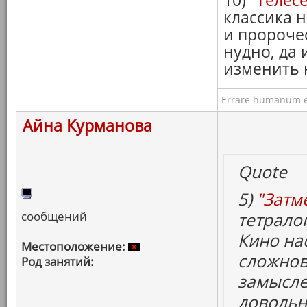
10)
"Телес
классика 
и пророче
нудно, да 
изменить 
Errare humanum e
Айна Курманова
Quote
5)
"Затм
сообщений
тетрало
Кино на
Местоположение:
сложнов
Род занятий:
замысле
довольн