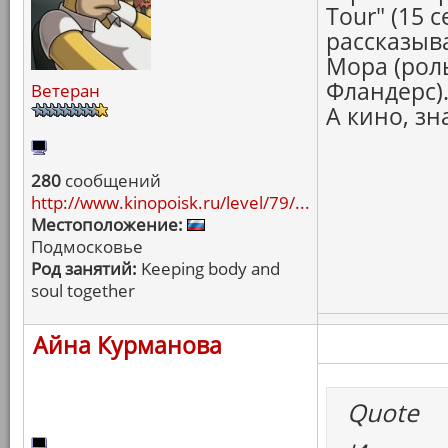
Tour" (15 с
рассказыва
Мора (рол
Фландерс)
Ветеран
А кино, зн
280
сообщений
http://www.kinopoisk.ru/level/79/...
Местоположение:
Подмосковье
Род занятий:
Keeping body and
soul together
Айна Курманова
Quote