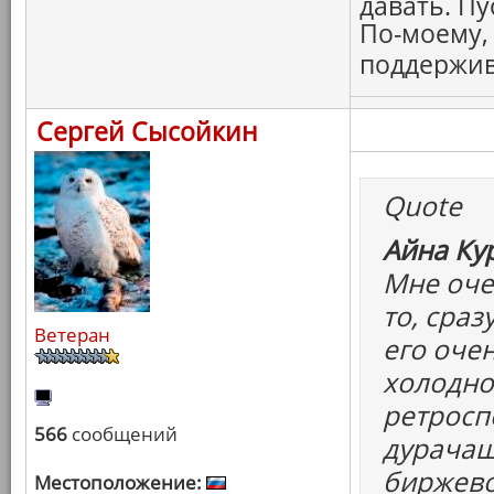
давать. Пу
По-моему,
поддержив
Сергей Сысойкин
Quote
Айна Ку
Мне оче
то, сраз
Ветеран
его оче
холодно
ретросп
566
сообщений
дурачащ
биржево
Местоположение: