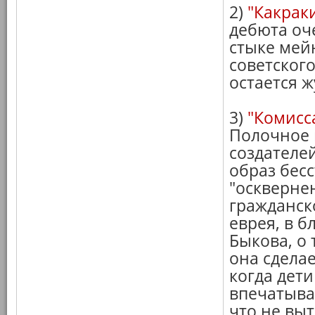
2)
"Какрак
дебюта оч
стыке мей
советского
остается 
3)
"Комисс
Полочное 
создателе
образ бес
"оскверне
гражданск
еврея, в 
Быкова, о 
она сдела
когда дети
впечатыва
что не вы