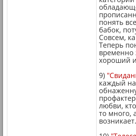
обладающе
прописанн
понять вс
бабок, пот
Совсем, ка
Теперь по
временно з
хороший и
9)
"Свидан
каждый най
обнаженну
профактер
любви, кто
то много, 
возникает