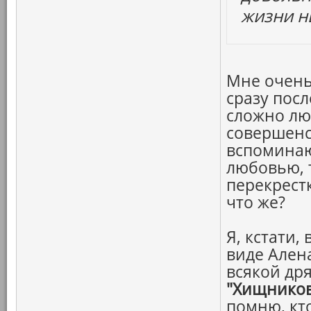
жизни ни
Мне очень
сразу посл
сложно лю
совершенс
вспоминаю
любовью, 
перекрестк
что же?
Я, кстати,
виде Ален
всякой др
"Хищнико
помню, кт