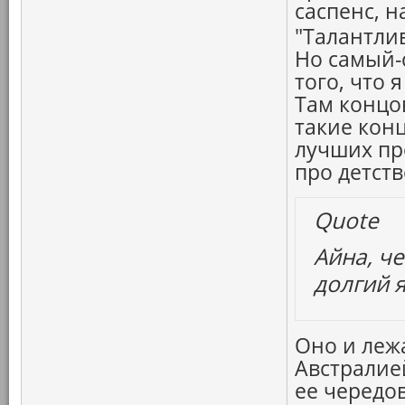
саспенс, 
"Талантли
Но самый-
того, что 
Там концов
такие кон
лучших про
про детств
Quote
Айна, ч
долгий 
Оно и лежа
Австралие
ее чередо