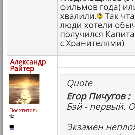
фильмов года) ил
хвалили.
Так чта
люди хотели обыч
получился Капитан
с Хранителями)
Александр
Райтер
Quote
Егор Пичугов :
Бэй - первый. 
Посетитель
Экзамен неплох