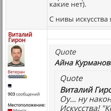
какие нет).
С нивы искусства 
Виталий
Гирон
Quote
Айна Курманова
Ветеран
Quote
Виталий Гиро
903
сообщений
Оу... ну нак
Местоположение:
Искусства! "
Минск