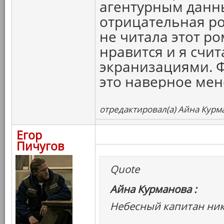
агентурным данны
отрицательная ро
не читала этот р
нравится и я счит
экранизациями. Ф
это наверное мен
отредактировал(а) Айна Курма
Егор
Пичугов
Quote
Айна Курманова :
Небесный капитан ник