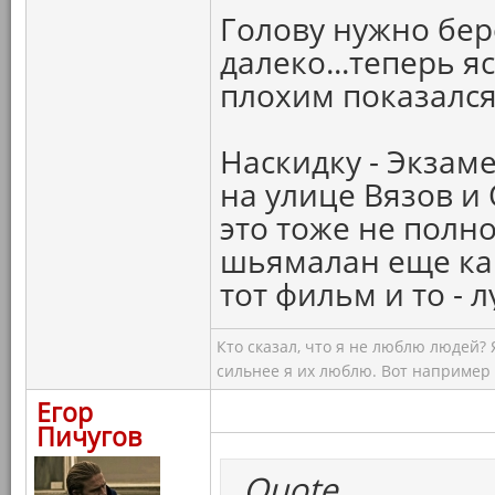
Голову нужно бере
далеко...теперь 
плохим показался!
Наскидку - Экзам
на улице Вязов и 
это тоже не полно
шьямалан еще како
тот фильм и то - 
Кто сказал, что я не люблю людей?
сильнее я их люблю. Вот например
Егор
Пичугов
Quote