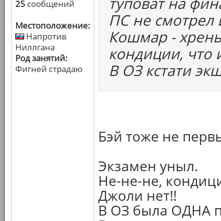
туповат на фин
25
сообщений
ПС не смотрел 
Местоположение:
Кошмар - хрень,
Напротив
Ниллгана
кондиции, что 
Род занятий:
В ОЗ кстати эк
Фигней страдаю
Бэй тоже не перв
Экзамен уныл.
Не-не-не, кондиц
Джоли нет!!
В ОЗ была ОДНА п