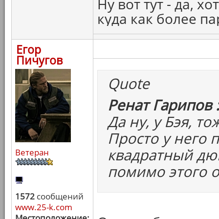
Ну вот тут - да, 
куда как более 
Егор
Пичугов
Quote
Ренат Гарипов 
Да ну, у Бэя, т
Просто у него 
квадратный дю
Ветеран
помимо этого о
1572
сообщений
www.25-k.com
Местоположение: