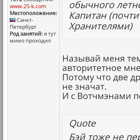
обычного летне
www.25-k.com
Капитан (почти 
Местоположение:
Санкт-
Хранителями)
Петербург
Род занятий:
я тут
мимо проходил
Называй меня те
авторитетное мнен
Потому что две д
не значат.
И с Вотчмэнами п
Quote
Бэй тоже не пе