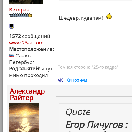
Ветеран
Шедевр, куда там!
1572
сообщений
www.25-k.com
Местоположение:
Санкт-
Петербург
Темная сторона "25-го кадра"
Род занятий:
я тут
мимо проходил
VK
|
Кинориум
Александр
Райтер
Quote
Егор Пичугов :