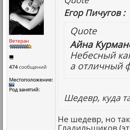
Егор Пичугов :
Quote
Ветеран
Айна Курмано
Небесный кап
а отличный 
474
сообщений
Местоположение:
Род занятий:
Шедевр, куда т
Не шедевр, но так
Гладильщиков (эт