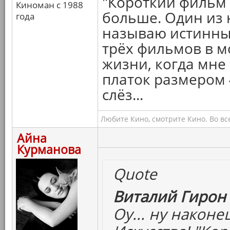
"Короткий фильм 
Киноман с 1988
больше. Один из 
года
называю истинны
трёх фильмов в м
жизни, когда мне
платок размером 
слёз...
Любите Кино, смотрите Кино. Во вс
Айна
Курманова
Quote
Виталий Гирон 
Оу... ну наконе