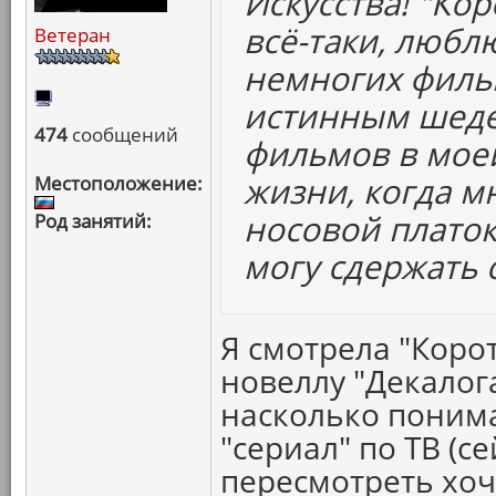
Искусства! "Ко
всё-таки, любл
Ветеран
немногих филь
истинным шеде
474
сообщений
фильмов в мое
жизни, когда м
Местоположение:
носовой платок
Род занятий:
могу сдержать с
Я смотрела "Коро
новеллу "Декалог
насколько понима
"сериал" по ТВ (се
пересмотреть хоч