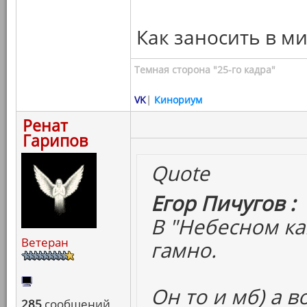
Как заносить в ми
Темная сторона "25-го кадра"
VK
|
Кинориум
Ренат
Гарипов
Quote
Егор Пичугов :
В "Небесном ка
Ветеран
гамно.
Он то и мб) а в
285
сообщений