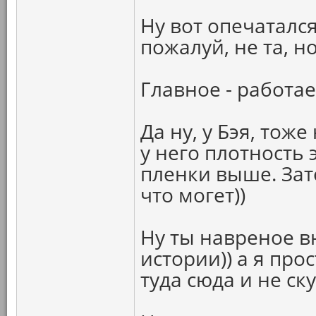
Ну вот опечатался
пожалуй, не та, н
Главное - работае
Да ну, у Бэя, тож
у него плотность
пленки выше. Зат
что могет))
Ну ты навреное в
истории)) а я про
туда сюда и не ску