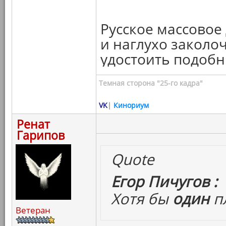
Русское массовое
и наглухо заколоч
удостоить подоб
Темная сторона "25-го кадра"
VK
|
Кинориум
Ренат
Гарипов
Quote
Егор Пичугов :
Хотя бы
один
п
Ветеран