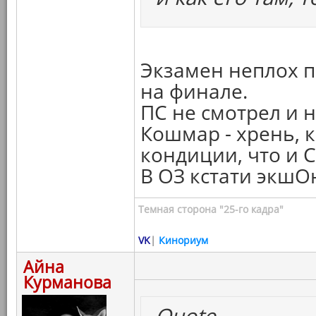
Экзамен неплох п
на финале.
ПС не смотрел и н
Кошмар - хрень, к
кондиции, что и 
В ОЗ кстати экшО
Темная сторона "25-го кадра"
VK
|
Кинориум
Айна
Курманова
Quote