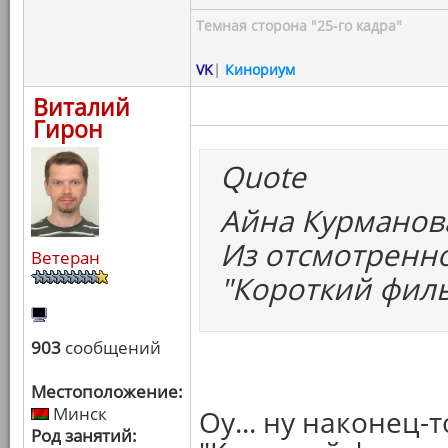
Темная сторона "25-го кадра"
VK
|
Кинориум
Виталий
Гирон
Quote
Айна Курманова
Из отсмотренно
Ветеран
"Короткий филь
903
сообщений
Местоположение:
Минск
Оу... ну наконец-
Род занятий: