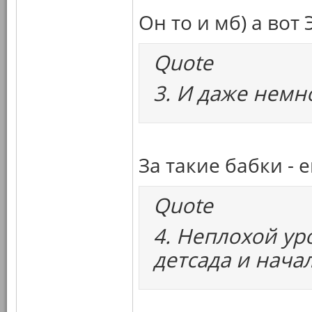
Он то и мб) а вот 
Quote
3. И даже немн
За такие бабки - е
Quote
4. Неплохой уро
детсада и нача