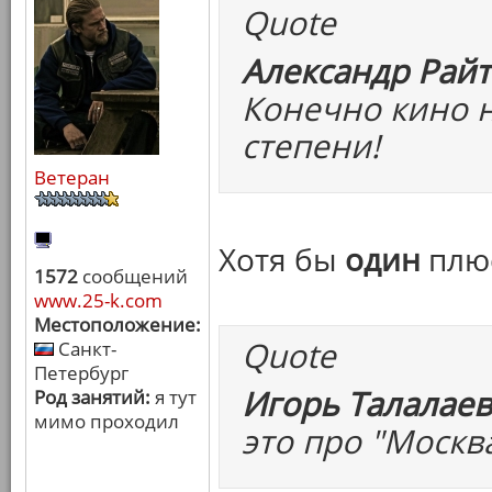
Quote
Александр Райт
Конечно кино н
степени!
Ветеран
Хотя бы
один
плюс
1572
сообщений
www.25-k.com
Местоположение:
Quote
Санкт-
Петербург
Игорь Талалаев
Род занятий:
я тут
мимо проходил
это про "Москва