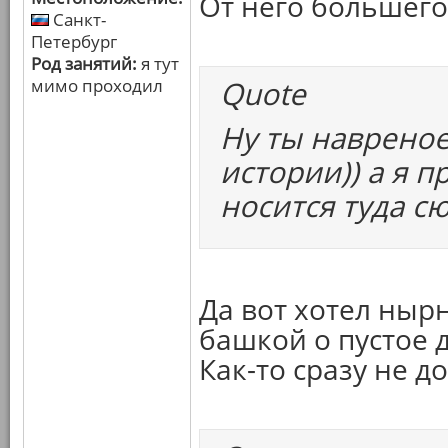
От него большего 
Санкт-
Петербург
Род занятий:
я тут
Quote
мимо проходил
Ну ты навреное
истории)) а я 
носится туда сю
Да вот хотел нырн
башкой о пустое д
Как-то сразу не д