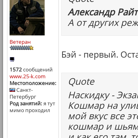
Александр Райт
А от других ре
Ветеран
Бэй - первый. Ост
1572
сообщений
www.25-k.com
Quote
Местоположение:
Санкт-
Наскидку - Экз
Петербург
Кошмар на улиц
Род занятий:
я тут
мимо проходил
мой вкус все эт
кошмар и шьяма
и как его там, 