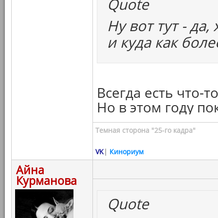
Quote
Ну вот тут - да
и куда как бол
Всегда есть что-т
Но в этом году по
Темная сторона "25-го кадра"
VK
|
Кинориум
Айна
Курманова
Quote