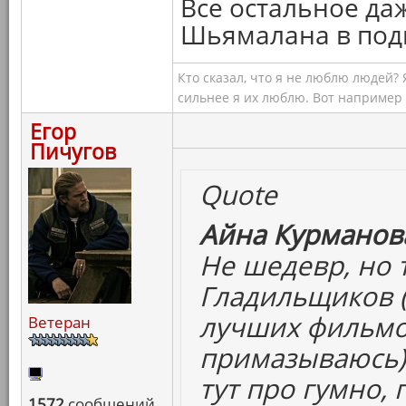
Все остальное да
Шьямалана в подм
Кто сказал, что я не люблю людей?
сильнее я их люблю. Вот например
Егор
Пичугов
Quote
Айна Курманова
Не шедевр, но 
Гладильщиков (
лучших фильмов
Ветеран
примазываюсь)
тут про гумно,
1572
сообщений