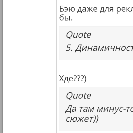
Бэю даже для рек
бы.
Quote
5. Динамичност
Хде???)
Quote
Да там минус-т
сюжет))