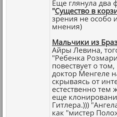
Еще глянула два 
"
Существо в корз
зрения не особо и
мнения)
Мальчики из Бра
Айры Левина, тог
"Ребенка Розмари
повествует о том
доктор Менгеле 
скрываясь от инт
естественно тем ж
еще клонировани
Гитлера.))) "Анге
как "мистер Полож