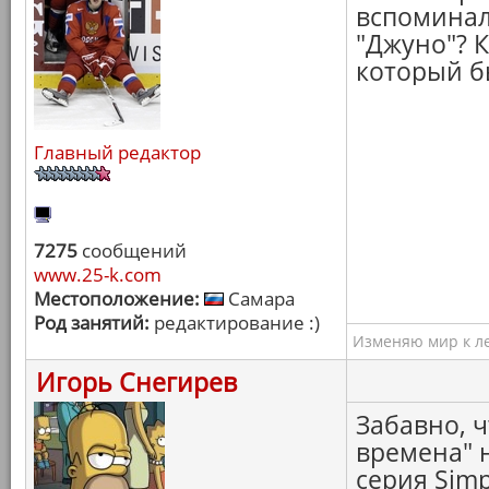
вспоминал
"Джуно"? К
который б
Главный редактор
7275
сообщений
www.25-k.com
Местоположение:
Самара
Род занятий:
редактирование :)
Изменяю мир к ле
Игорь Снегирев
Забавно, ч
времена" 
серия Simp