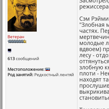
Засмотрел,
режиссера
Сэм Рэйми 
"Злобная м
частях. П
мертвечина
Ветеран
молодые л
вдвоем) п
лесу - отд
613
сообщений
оттянутьс
злобную к
Местоположение:
плоти - Н
Род занятий:
Редкостный лентяй
находят т
прослушив
выкрикива
становитьс