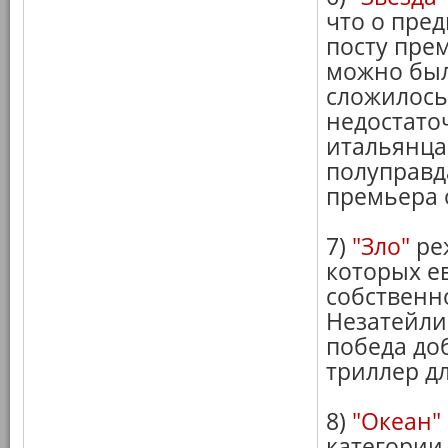
что о пре
посту пре
можно был
сложилось
недостато
итальянца 
полуправд
премьера 
7)
"Зло"
реж
которых ев
собственн
Незатейли
победа до
триллер д
8)
"Океан"
категории 