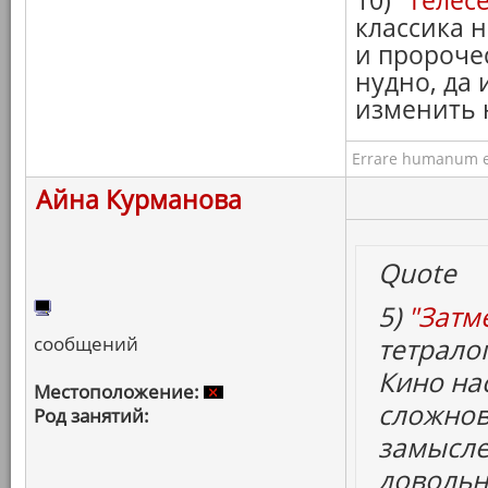
10)
"Телес
классика 
и пророче
нудно, да 
изменить 
Errare humanum e
Айна Курманова
Quote
5)
"Затм
сообщений
тетрало
Кино на
Местоположение:
сложнов
Род занятий:
замысле
довольн