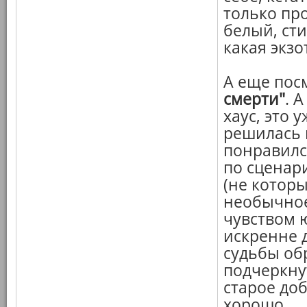
только пр
белый, сти
какая экзо
А еще пос
смерти"
. 
хаус, это 
решилась 
понравилс
по сценар
(не которы
необычное
чувством ю
искренне 
судьбы об
подчеркну
старое до
хорошо.