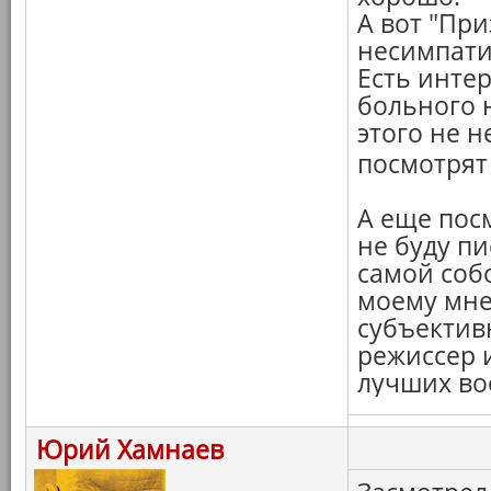
А вот "При
несимпати
Есть инте
больного н
этого не 
посмотрят
А еще пос
не буду пи
самой собо
моему мне
субъектив
режиссер 
лучших во
Юрий Хамнаев