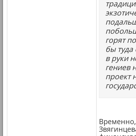
традици
экзотич
подальш
побольш
горят п
бы туда
в руки н
гениев 
проект 
государ
Временно, 
Звягинцев