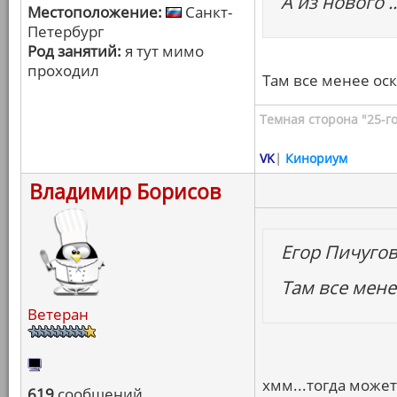
А из нового ..
Местоположение:
Санкт-
Петербург
Род занятий:
я тут мимо
проходил
Там все менее ос
Темная сторона "25-го
VK
|
Кинориум
Владимир Борисов
Егор Пичуго
Там все мен
Ветеран
хмм...тогда может
619
сообщений