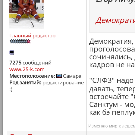
Демократ
Главный редактор
Демократия, 
проголосова
сочинялись, 
7275
сообщений
кадров не н
www.25-k.com
Местоположение:
Самара
"СЛФ3" надо
Род занятий:
редактирование
давать, тепе
:)
встречайте "
Санктум - мо
как бэ пеплу
Изменяю мир к лешему