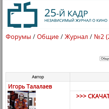
Форумы
/
Общие
/
Журнал
/
№2 (
Автор
Игорь Талалаев
>>> СКАЧА