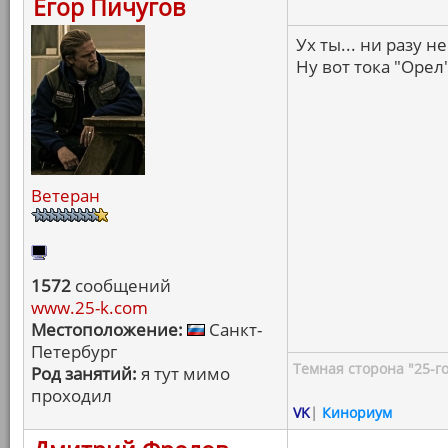
Егор Пичугов
Ух ты... ни разу 
Ну вот тока "Орел
Ветеран
1572
сообщений
www.25-k.com
Местоположение:
Санкт-
Петербург
Темная сторона "25-го
Род занятий:
я тут мимо
проходил
VK
|
Кинориум