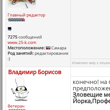
Главный редактор
7275
сообщений
www.25-k.com
Местоположение:
Самара
Род занятий:
редактирование
:)
Изменяю мир к лешему
Владимир Борисов
конечно! на 
предположен
Зловещие ме
Йорка,Профе
Ветеран