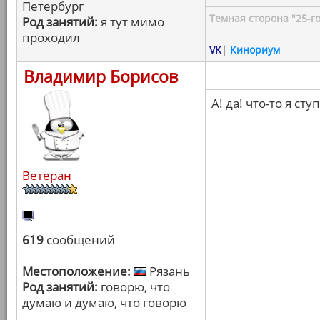
Петербург
Темная сторона "25-го
Род занятий:
я тут мимо
проходил
VK
|
Кинориум
Владимир Борисов
А! да! что-то я ст
Ветеран
619
сообщений
Местоположение:
Рязань
Род занятий:
говорю, что
думаю и думаю, что говорю