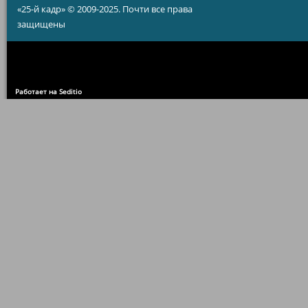
«25-й кадр» © 2009-2025. Почти все права
защищены
Работает на Seditio