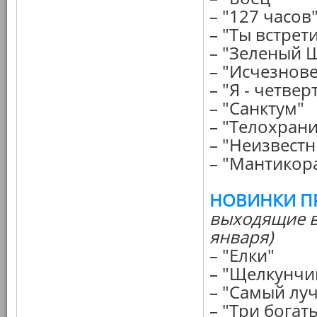
– "127 часов
– "Ты встре
– "Зеленый 
– "Исчезнове
– "Я - четвер
– "Санктум"
– "Телохран
– "Неизвест
– "Мантикор
НОВИНКИ П
выходящие в
января)
– "Елки"
– "Щелкунчи
– "Самый лу
– "Три бога