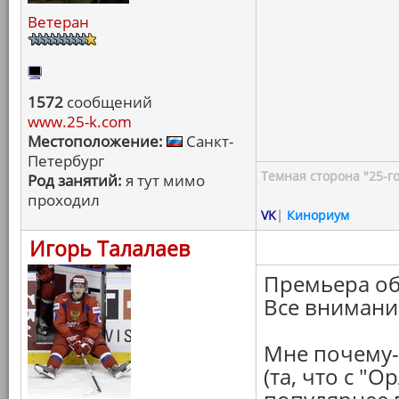
Ветеран
1572
сообщений
www.25-k.com
Местоположение:
Санкт-
Петербург
Темная сторона "25-го
Род занятий:
я тут мимо
проходил
VK
|
Кинориум
Игорь Талалаев
Премьера об
Все внимани
Мне почему-
(та, что с "О