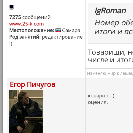
IgRoman
7275
сообщений
Номер обе
www.25-k.com
итоги и вс
Местоположение:
Самара
Род занятий:
редактирование
:)
Товарищи, не
числе и итог
Изменяю мир к лешему
Егор Пичугов
коварно...)
оценил.