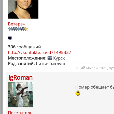
Ветеран
306
сообщений
http://vkontakte.ru/id71495337
Местоположение:
Курск
Род занятий:
битье баклуш
Гений мысли, отец ру
IgRoman
Номер обещает бы
Посетитель