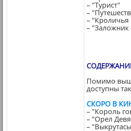
– "Турист"
– "Путешест
– "Кроличья
– "Заложник
СОДЕРЖАНИЕ 
Помимо выш
доступны так
СКОРО В КИ
– "Король го
– "Орел Девя
– "Выкрутасы