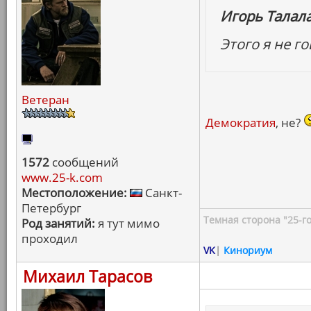
Игорь Талал
Этого я не г
Ветеран
Демократия
, не?
1572
сообщений
www.25-k.com
Местоположение:
Санкт-
Петербург
Темная сторона "25-го
Род занятий:
я тут мимо
проходил
VK
|
Кинориум
Михаил Тарасов