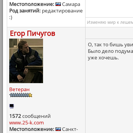
Местоположение:
Самара
Род занятий:
редактирование
:)
Изменяю мир к лешему
Егор Пичугов
О, так то бишь ув
Было дело подума
уже хочешь.
Ветеран
1572
сообщений
www.25-k.com
Местоположение:
Санкт-