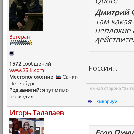
Quote
Дмитрий Ф
Там какая-
неплохие 
Ветеран
действите
1572
сообщений
Россия...
www.25-k.com
Местоположение:
Санкт-
Петербург
Темная сторона "25-го
Род занятий:
я тут мимо
проходил
VK
|
Кинориум
Игорь Талалаев
Егор Пичу