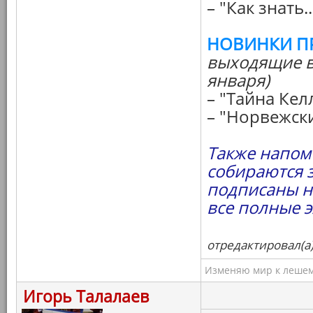
– "Как знать..
НОВИНКИ П
выходящие в
января)
– "Тайна Кел
– "Норвежски
Также напоми
собираются 
подписаны н
все полные 
отредактировал(а)
Изменяю мир к лешему
Игорь Талалаев