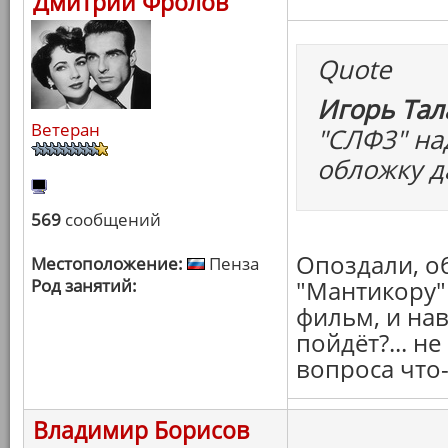
Дмитрий Фролов
Quote
Игорь Тал
Ветеран
"СЛФ3" на
обложку да
569
сообщений
Опоздали, об
Местоположение:
Пенза
Род занятий:
"Мантикору" 
фильм, и нав
пойдёт?... н
вопроса что
Владимир Борисов