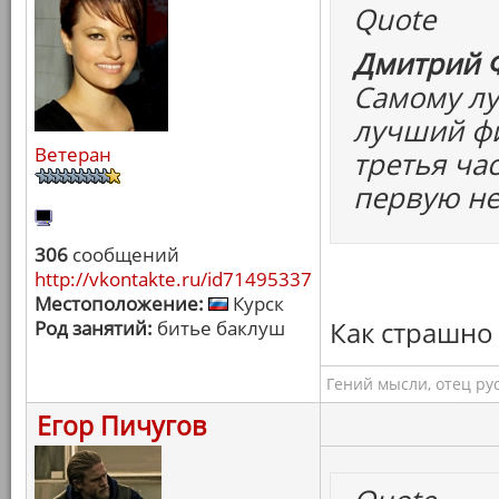
Quote
Дмитрий Ф
Самому лу
лучший фи
Ветеран
третья ча
первую н
306
сообщений
http://vkontakte.ru/id71495337
Местоположение:
Курск
Как страшно жи
Род занятий:
битье баклуш
Гений мысли, отец ру
Егор Пичугов