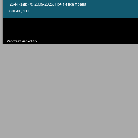
«25-й кадр» © 2009-2025. Почти все права
защищены
Работает на Seditio