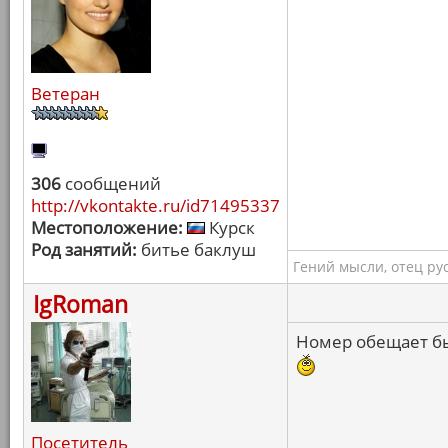
Ветеран
306
сообщений
http://vkontakte.ru/id71495337
Местоположение:
Курск
Род занятий:
битье баклуш
Гений мысли, отец ру
IgRoman
Номер обещает бы
Посетитель