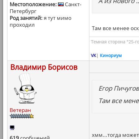
А из нового ..
Местоположение:
Санкт-
Петербург
Род занятий:
я тут мимо
проходил
Там все менее ос
Темная сторона "25-го
VK
|
Кинориум
Владимир Борисов
Егор Пичуго
Там все мен
Ветеран
хмм...тогда может
619
сообщений