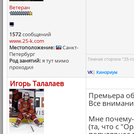
Ветеран
1572
сообщений
www.25-k.com
Местоположение:
Санкт-
Петербург
Темная сторона "25-го
Род занятий:
я тут мимо
проходил
VK
|
Кинориум
Игорь Талалаев
Премьера об
Все внимани
Мне почему-
(та, что с "О