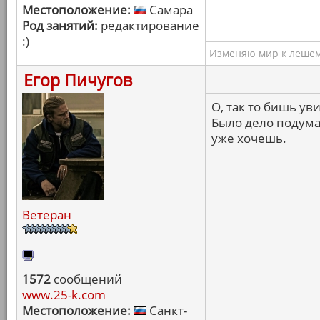
Местоположение:
Самара
Род занятий:
редактирование
:)
Изменяю мир к лешему
Егор Пичугов
О, так то бишь ув
Было дело подума
уже хочешь.
Ветеран
1572
сообщений
www.25-k.com
Местоположение:
Санкт-