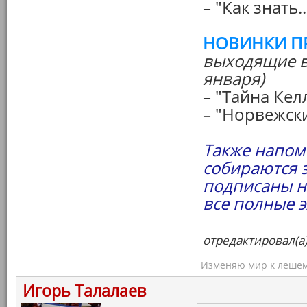
– "Как знать..
НОВИНКИ П
выходящие в
января)
– "Тайна Кел
– "Норвежски
Также напоми
собираются 
подписаны н
все полные 
отредактировал(а)
Изменяю мир к лешему
Игорь Талалаев