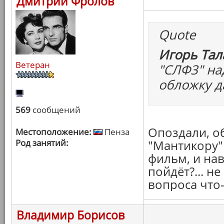
Дмитрий Фролов
Quote
Игорь Тал
Ветеран
"СЛФ3" на
обложку да
569
сообщений
Опоздали, об
Местоположение:
Пенза
Род занятий:
"Мантикору" 
фильм, и нав
пойдёт?... н
вопроса что
Владимир Борисов