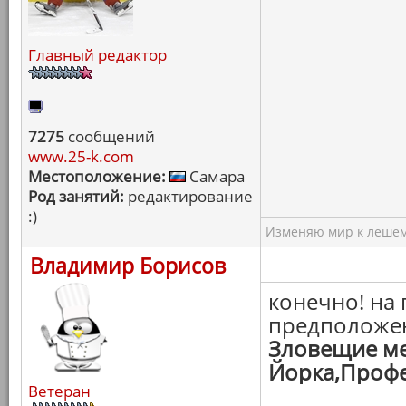
Главный редактор
7275
сообщений
www.25-k.com
Местоположение:
Самара
Род занятий:
редактирование
:)
Изменяю мир к лешему
Владимир Борисов
конечно! на 
предположен
Зловещие ме
Йорка,Профе
Ветеран