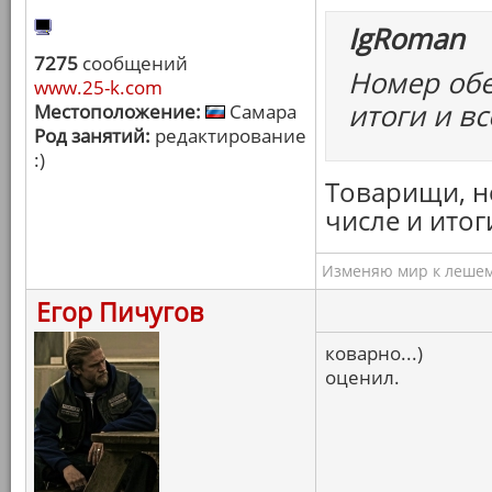
IgRoman
7275
сообщений
Номер обе
www.25-k.com
итоги и вс
Местоположение:
Самара
Род занятий:
редактирование
:)
Товарищи, не
числе и итог
Изменяю мир к лешему
Егор Пичугов
коварно...)
оценил.