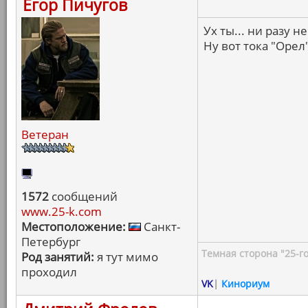
Егор Пичугов
Ух ты... ни разу 
Ну вот тока "Орел
Ветеран
1572
сообщений
www.25-k.com
Местоположение:
Санкт-
Петербург
Темная сторона "25-го
Род занятий:
я тут мимо
проходил
VK
|
Кинориум