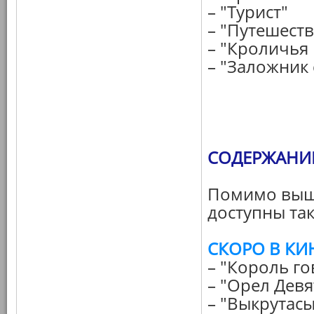
– "Турист"
– "Путешест
– "Кроличья
– "Заложник
СОДЕРЖАНИЕ 
Помимо выш
доступны так
СКОРО В КИ
– "Король го
– "Орел Девя
– "Выкрутасы