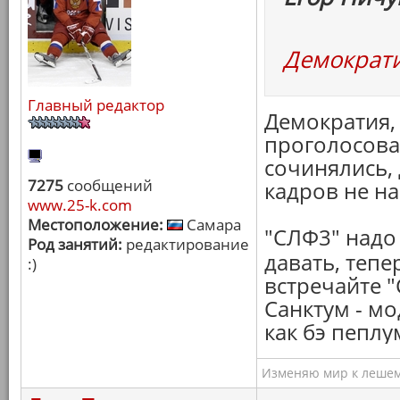
Демократ
Главный редактор
Демократия, 
проголосова
сочинялись, 
7275
сообщений
кадров не н
www.25-k.com
Местоположение:
Самара
"СЛФ3" надо
Род занятий:
редактирование
давать, тепе
:)
встречайте "
Санктум - мо
как бэ пеплу
Изменяю мир к лешему