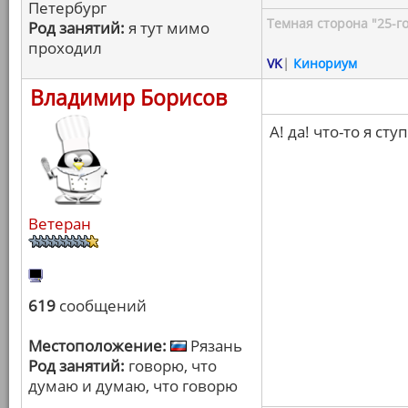
Петербург
Темная сторона "25-го
Род занятий:
я тут мимо
проходил
VK
|
Кинориум
Владимир Борисов
А! да! что-то я ст
Ветеран
619
сообщений
Местоположение:
Рязань
Род занятий:
говорю, что
думаю и думаю, что говорю