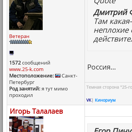
Quote
Дмитрий Ф
Там какая-
неплохие 
Ветеран
действите
1572
сообщений
Россия...
www.25-k.com
Местоположение:
Санкт-
Петербург
Темная сторона "25-го
Род занятий:
я тут мимо
проходил
VK
|
Кинориум
Игорь Талалаев
Егор Пичу