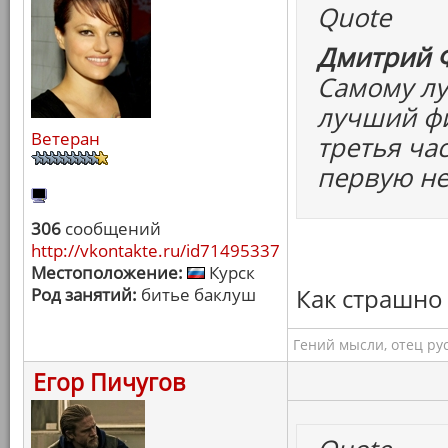
Quote
Дмитрий Ф
Самому лу
лучший фи
Ветеран
третья ча
первую н
306
сообщений
http://vkontakte.ru/id71495337
Местоположение:
Курск
Как страшно жи
Род занятий:
битье баклуш
Гений мысли, отец ру
Егор Пичугов