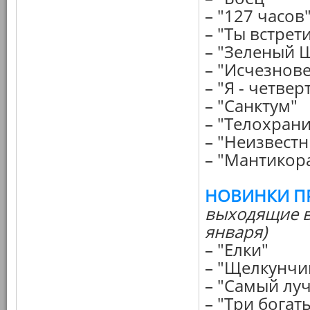
– "127 часов
– "Ты встре
– "Зеленый 
– "Исчезнове
– "Я - четвер
– "Санктум"
– "Телохран
– "Неизвест
– "Мантикор
НОВИНКИ П
выходящие в
января)
– "Елки"
– "Щелкунчи
– "Самый лу
– "Три бога