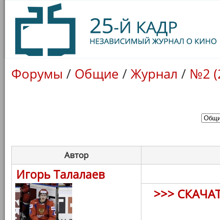
Форумы
/
Общие
/
Журнал
/
№2 (
Автор
Игорь Талалаев
>>> СКАЧА