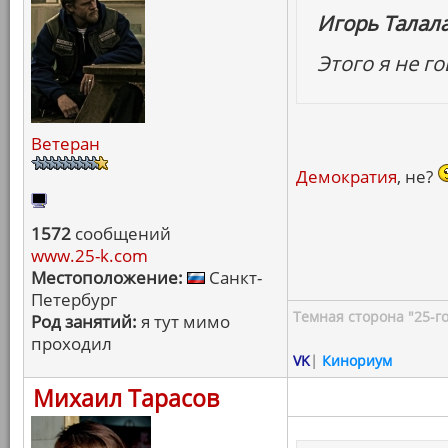
Игорь Талал
Этого я не г
Ветеран
Демократия
, не?
1572
сообщений
www.25-k.com
Местоположение:
Санкт-
Петербург
Темная сторона "25-го
Род занятий:
я тут мимо
проходил
VK
|
Кинориум
Михаил Тарасов