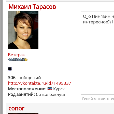
Михаил Тарасов
О_о Пингвин н
интересное)) 
Ветеран
306
сообщений
http://vkontakte.ru/id71495337
Местоположение:
Курск
Род занятий:
битье баклуш
Гений мысли, оте
conor