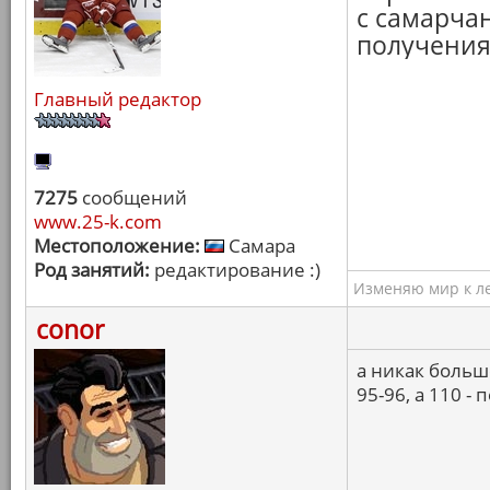
с самарча
получения
Главный редактор
7275
сообщений
www.25-k.com
Местоположение:
Самара
Род занятий:
редактирование :)
Изменяю мир к ле
conor
а никак больш
95-96, а 110 -