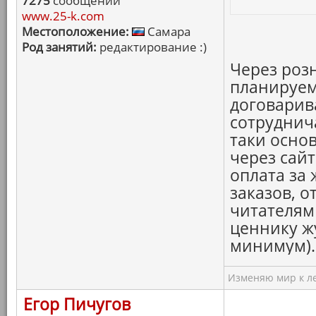
7275
сообщений
www.25-k.com
Местоположение:
Самара
Род занятий:
редактирование :)
Через роз
планируем
договарив
сотруднича
таки осно
через сайт
оплата за
заказов, о
читателям 
ценнику ж
минимум).
Изменяю мир к ле
Егор Пичугов