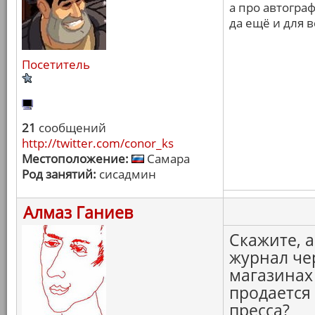
а про автограф
да ещё и для в
Посетитель
21
сообщений
http://twitter.com/conor_ks
Местоположение:
Самара
Род занятий:
сисадмин
Алмаз Ганиев
Скажите, 
журнал че
магазинах 
продается 
пресса?