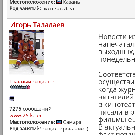
Местоположение:
Казань
Род занятий:
эксперт.И.за
Игорь Талалаев
Новости и
напечатали
выходных, 
понедельн
Соответст
осуществи
Главный редактор
когда жур
читателей
в кинотеа
7275
сообщений
писали в р
www.25-k.com
фильмы ещ
Местоположение:
Самара
В актуальн
Род занятий:
редактирование :)
факт позд