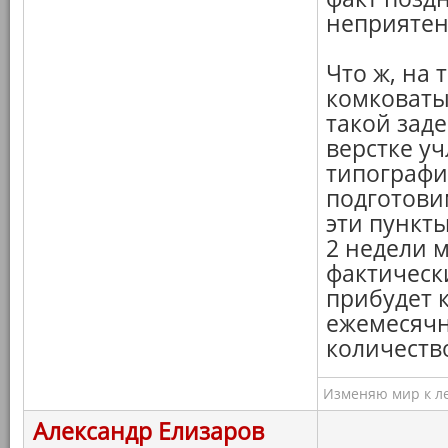
неприятен
Что ж, на 
комковаты
такой заде
верстке уч
типографи
подготовим
эти пункты
2 недели 
фактическ
прибудет 
ежемесячн
количеств
Изменяю мир к ле
Александр Елизаров