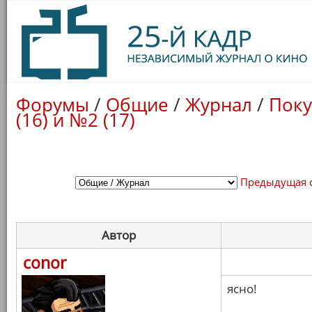
Форумы
/
Общие
/
Журнал
/
Поку
(16) и №2 (17)
Предыдущая 
Автор
conor
ясно!