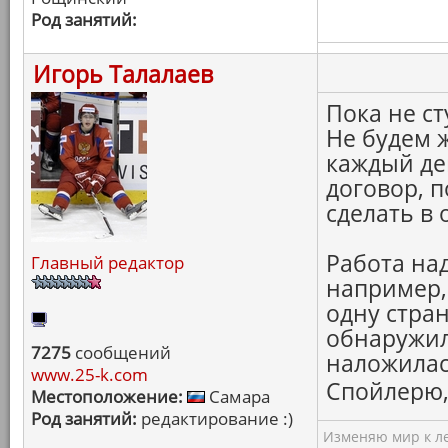
Род занятий:
Игорь Талалаев
Пока не ст
Не будем 
каждый де
договор, 
сделать в
Работа над
Главный редактор
например,
одну стра
обнаружил
7275
сообщений
наложилась
www.25-k.com
Спойлерю,
Местоположение:
Самара
Род занятий:
редактирование :)
Изменяю мир к ле