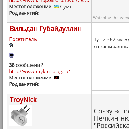
http://www.kinopoisk.ru/level/79/...
Местоположение:
Сумы
Род занятий:
Watching the game
Вильдан Губайдуллин
Посетитель
Тут и 362 км 
спрашиваешь
38
сообщений
http://www.mykinoblog.ru/
Местоположение:
Род занятий:
TroyNick
Сразу всп
Печкин ню
"Российска