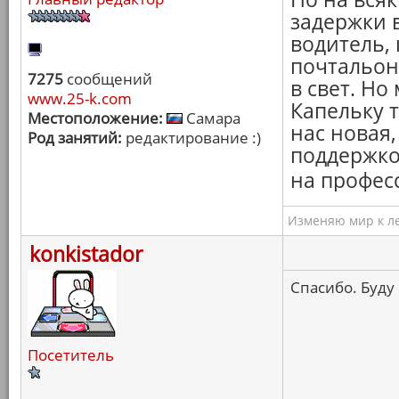
задержки в
водитель,
почтальоны
7275
сообщений
в свет. Но
www.25-k.com
Капельку 
Местоположение:
Самара
нас новая,
Род занятий:
редактирование :)
поддержко
на профес
Изменяю мир к ле
konkistador
Спасибо. Буду
Посетитель