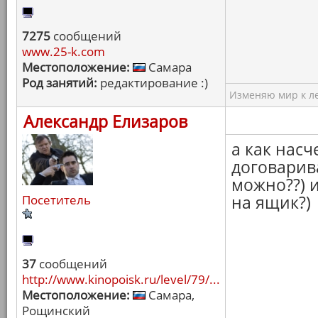
7275
сообщений
www.25-k.com
Местоположение:
Самара
Род занятий:
редактирование :)
Изменяю мир к ле
Александр Елизаров
а как насч
договарив
можно??) и
Посетитель
на ящик?)
37
сообщений
http://www.kinopoisk.ru/level/79/...
Местоположение:
Самара,
Рощинский