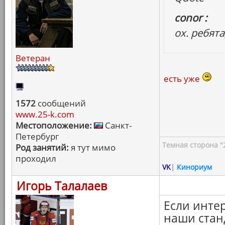
conor :
ох. ребята
Ветеран
есть уже
1572
сообщений
www.25-k.com
Местоположение:
Санкт-
Петербург
Темная сторона "
Род занятий:
я тут мимо
проходил
VK
|
Кинориум
Игорь Талалаев
Если интер
наши стан