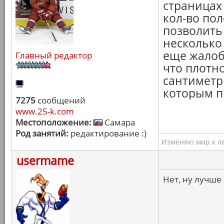
страницах
кол-во пол
позволить
несколько 
еще жалоб
Главный редактор
что плотн
сантиметр 
которым п
7275
сообщений
www.25-k.com
Местоположение:
Самара
Род занятий:
редактирование :)
Изменяю мир к ле
usermame
Нет, ну лучше 