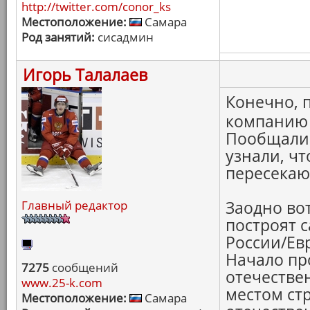
http://twitter.com/conor_ks
Местоположение:
Самара
Род занятий:
сисадмин
Игорь Талалаев
Конечно, 
компанию 
Пообщалис
узнали, чт
пересекают
Главный редактор
Заодно вот
построят 
России/Ев
Начало пр
7275
сообщений
отечестве
www.25-k.com
местом ст
Местоположение:
Самара