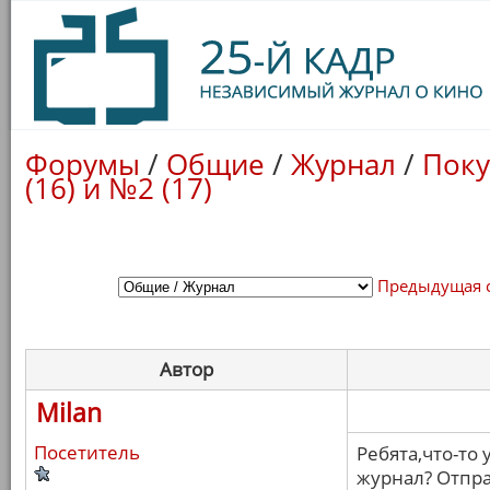
Форумы
/
Общие
/
Журнал
/
Поку
(16) и №2 (17)
Предыдущая 
Автор
Milan
Посетитель
Ребята,что-то 
журнал? Отпра