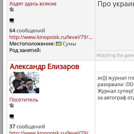
Про украин
Ходят здесь всякие
64
сообщений
http://www.kinopoisk.ru/level/79/...
Местоположение:
Сумы
Род занятий:
Watching the game
Александр Елизаров
эх))) журнал п
разорвали :DD
Журнал супер!
за автограф от
Посетитель
37
сообщений
http://www.kinopoisk.ru/level/79/...