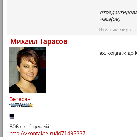
отредактирова
часа(ов)
Изменяю мир к ле
Михаил Тарасов
эх, когда ж до 
Ветеран
306
сообщений
http://vkontakte.ru/id71495337