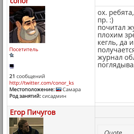
conor
ох. ребята
пр. :)
почитал жу
плохим зр
кегль, да 
получается
Посетитель
журнал об
поглядывал
21
сообщений
http://twitter.com/conor_ks
Местоположение:
Самара
Род занятий:
сисадмин
Егор Пичугов
Quote