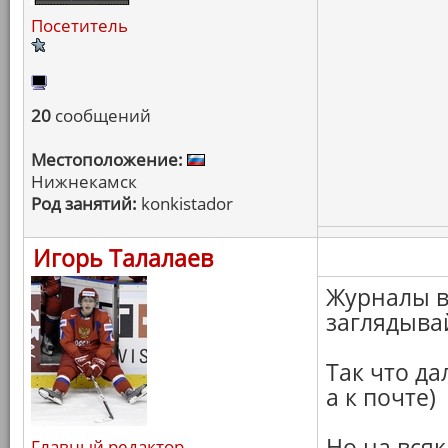
Посетитель
20
сообщений
Местоположение:
Нижнекамск
Род занятий:
konkistador
Игорь Талалаев
Журналы в
заглядывай
Так что да
а к почте)
Но на вся
Главный редактор