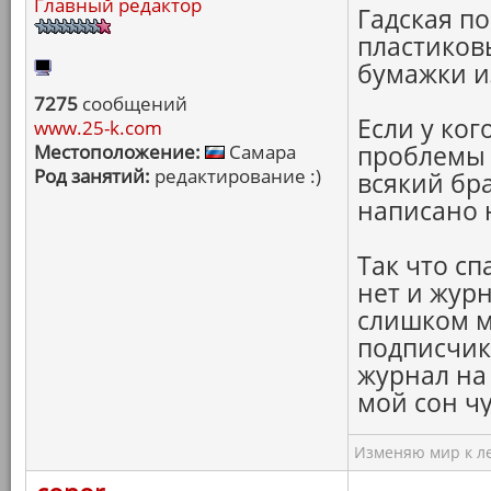
Главный редактор
Гадская по
пластиков
бумажки и
7275
сообщений
Если у ког
www.25-k.com
Местоположение:
Самара
проблемы 
Род занятий:
редактирование :)
всякий бра
написано 
Так что сп
нет и журн
слишком м
подписчик
журнал на
мой сон чу
Изменяю мир к ле