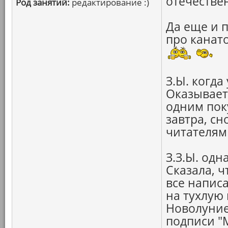
отечестве
Род занятий:
редактирование :)
Да еще и 
про канато
З.Ы. когда
Оказывает
одним поку
завтра, сн
читателями
З.З.Ы. од
Сказала, ч
все напис
на тухлую 
Новолуние
подписи "М