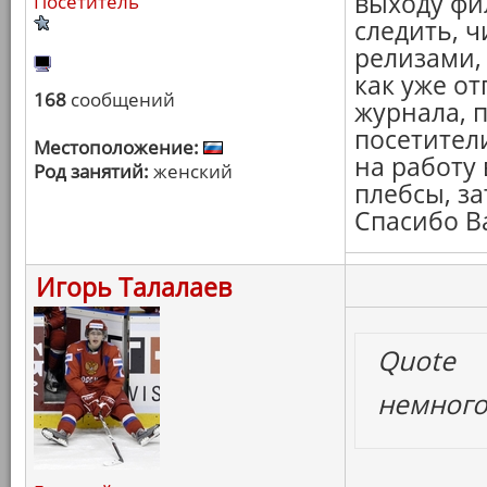
выходу фил
Посетитель
следить, 
релизами, 
как уже о
168
сообщений
журнала, 
посетители
Местоположение:
на работу 
Род занятий:
женский
плебсы, за
Спасибо В
Игорь Талалаев
Quote
немног