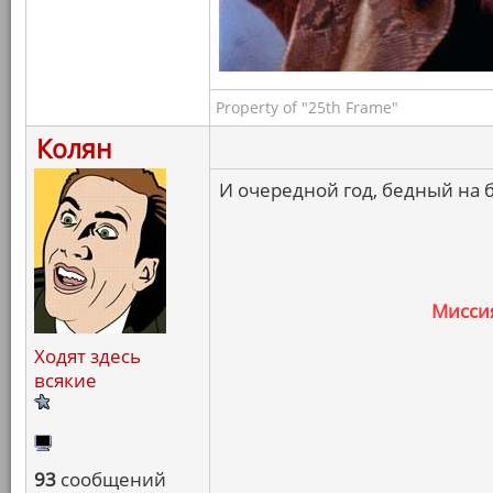
Property of "25th Frame"
Колян
И очередной год, бедный на 
Мисси
Ходят здесь
всякие
93
сообщений