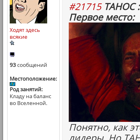
#21715
ТАНОС :
Первое место:
Ходят здесь
всякие
93
сообщений
Местоположение:
Род занятий:
Кладу на баланс
во Вселенной.
Понятно, как э
лидеры. Но ТА