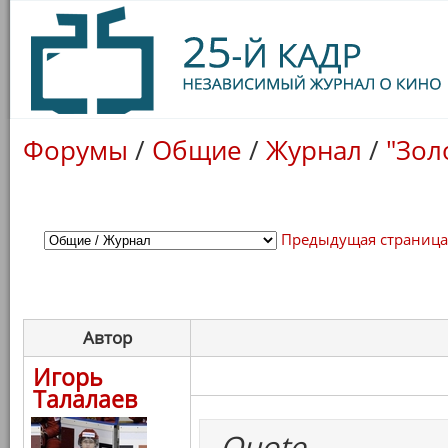
Форумы
/
Общие
/
Журнал
/
"Зол
Предыдущая страниц
Автор
Игорь
Талалаев
Quote