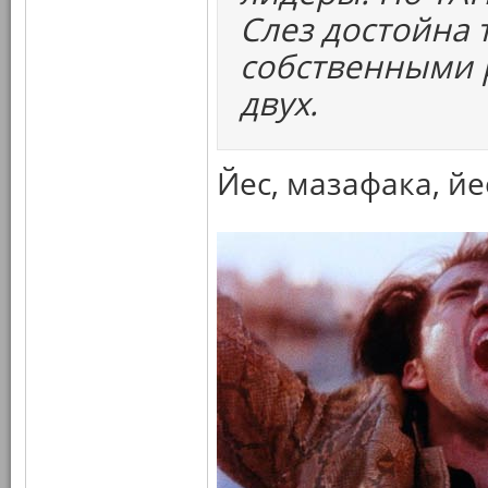
Слез достойна 
собственными р
двух.
Йес, мазафака, йе