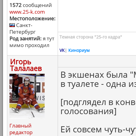
1572
сообщений
www.25-k.com
Местоположение:
Санкт-
Петербург
Темная сторона "25-го кадра"
Род занятий:
я тут
мимо проходил
VK
|
Кинориум
Игорь
Талалаев
В экшенах была "
в туалете - одна 
[подглядел в конв
голосования]
Главный
Ей совсем чуть-чу
редактор