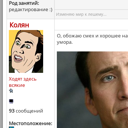
Род занятий:
редактирование :)
Изменяю мир к лешему...
Колян
О, обожаю смех и хорошее на
умора.
Ходят здесь
всякие
93
сообщений
Местоположение: