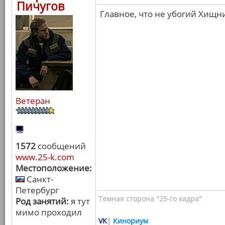
Пичугов
Главное, что не убогий Хищн
Ветеран
1572
сообщений
www.25-k.com
Местоположение:
Санкт-
Петербург
Темная сторона "25-го кадра"
Род занятий:
я тут
мимо проходил
VK
|
Кинориум