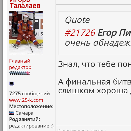
Талалаев
Quote
#21726
Егор Пи
очень обнаде
Главный
Знал, что тебе по
редактор
А финальная битв
слишком хороша д
7275
сообщений
www.25-k.com
Местоположение:
Самара
Род занятий:
редактирование :)
Изменяю мир к лешему...