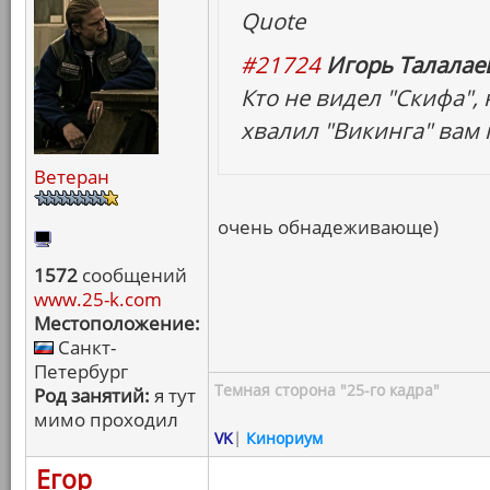
Quote
#21724
Игорь Талалаев
Кто не видел "Скифа",
хвалил "Викинга" вам
Ветеран
очень обнадеживающе)
1572
сообщений
www.25-k.com
Местоположение:
Санкт-
Петербург
Темная сторона "25-го кадра"
Род занятий:
я тут
мимо проходил
VK
|
Кинориум
Егор