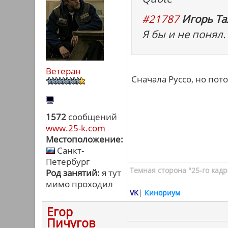
#21787
Игорь Та
Я бы и не понял.
Ветеран
Сначала Руссо, но пот
1572
сообщений
www.25-k.com
Местоположение:
Санкт-
Петербург
Темная сторона "25-го кадр
Род занятий:
я тут
мимо проходил
VK
|
Кинориум
Егор
Пичугов