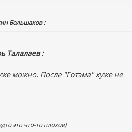
ин Большаков :
ь Талалаев :
 уже можно. После "Готэма" хуже не
удто это что-то плохое)