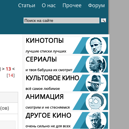
Статьи
О нас
Прочее
Форум
]
>
13
<
[
14
]
са(ов)