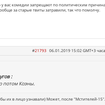
то у вас комедии запрещают по политическим причина
ообще за старые твиты затравили, так что помолчу.
#
21793
06.01.2019 15:02 GMT+3 ча
гов :
о потом Коэны.
бы их в лицо узнавали) Может, после "Мстителей-15".