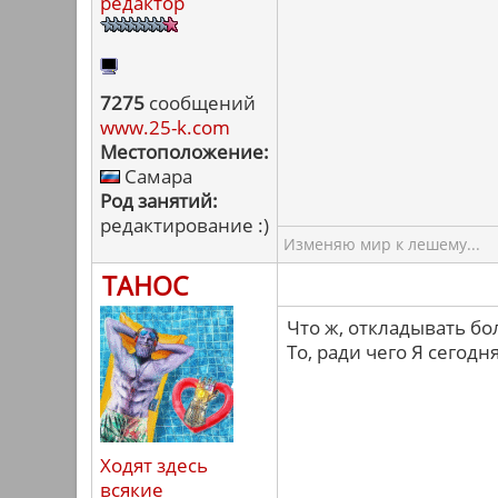
редактор
7275
сообщений
www.25-k.com
Местоположение:
Самара
Род занятий:
редактирование :)
Изменяю мир к лешему...
ТАНОС
Что ж, откладывать бо
То, ради чего Я сегодн
Ходят здесь
всякие