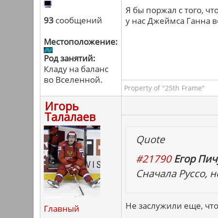
Я бы поржал с того, ч
93
сообщений
у нас Джеймса Ганна в
Местоположение:
Род занятий:
Кладу на баланс
во Вселенной.
Property of "25th Frame"
Игорь
Талалаев
Quote
#21790
Егор Пичу
Сначала Руссо, н
Не заслужили еще, что
Главный