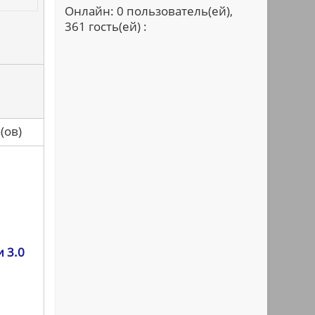
Онлайн: 0 пользователь(ей),
361 гость(ей) :
са(ов)
 3.0