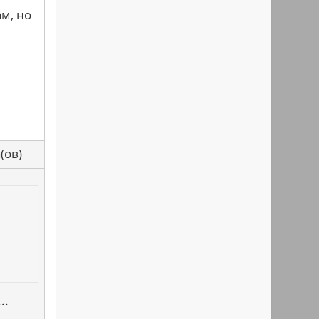
м, но
са(ов)
..