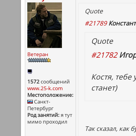
Quote
#21789
Констант
Quote
#21782
Игор
Ветеран
Костя, тебе
1572
сообщений
станет)
www.25-k.com
Местоположение:
Санкт-
Петербург
Род занятий:
я тут
мимо проходил
Так сказал, как б