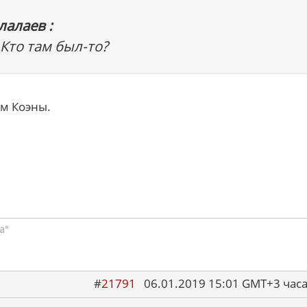
лалаев :
 Кто там был-то?
ом Коэны.
а"
#
21791
06.01.2019 15:01 GMT+3 ча