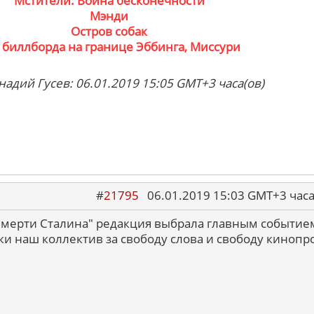
Мстители: Война бесконечности
Мэнди
Остров собак
 биллборда на границе Эббинга, Миссури
надий Гусев: 06.01.2019 15:05 GMT+3 часа(ов)
#
21795
06.01.2019 15:03 GMT+3 ча
"Смерти Сталина" редакция выбрала главным событием
аки наш коллектив за свободу слова и свободу кинопро