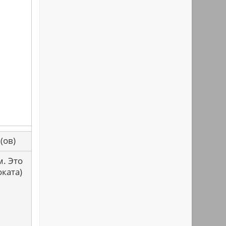
са(ов)
. Это
ката)