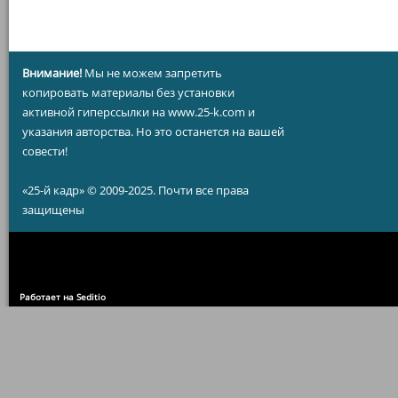
Внимание!
Мы не можем запретить
копировать материалы без установки
активной гиперссылки на www.25-k.com и
указания авторства. Но это останется на вашей
совести!
«25-й кадр» © 2009-2025. Почти все права
защищены
Работает на Seditio