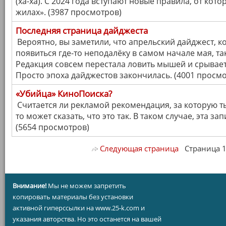
(ха-ха). С 2024 года вступают новые правила, от кот
жилах». (3987 просмотров)
Последняя страница дайджеста
Вероятно, вы заметили, что апрельский дайджест, 
появиться где-то неподалёку в самом начале мая, так
Редакция совсем перестала ловить мышей и срывает
Просто эпоха дайджестов закончилась. (4001 просм
«Убийца» КиноПоиска?
Считается ли рекламой рекомендация, за которую т
то может сказать, что это так. В таком случае, эта за
(5654 просмотров)
Следующая страница
Страница 1/ 
Внимание!
Мы не можем запретить
копировать материалы без установки
активной гиперссылки на www.25-k.com и
указания авторства. Но это останется на вашей