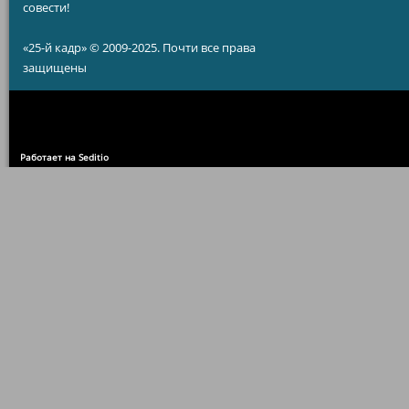
совести!
«25-й кадр» © 2009-2025. Почти все права
защищены
Работает на Seditio