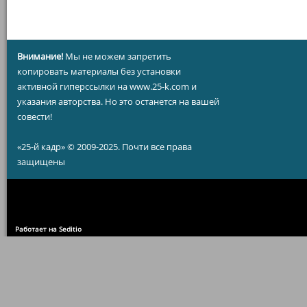
Внимание!
Мы не можем запретить
копировать материалы без установки
активной гиперссылки на www.25-k.com и
указания авторства. Но это останется на вашей
совести!
«25-й кадр» © 2009-2025. Почти все права
защищены
Работает на Seditio