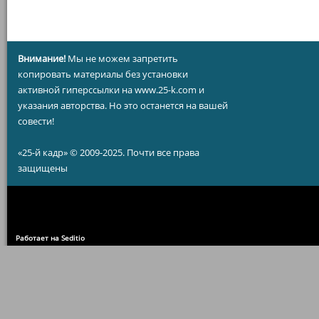
Внимание!
Мы не можем запретить
копировать материалы без установки
активной гиперссылки на www.25-k.com и
указания авторства. Но это останется на вашей
совести!
«25-й кадр» © 2009-2025. Почти все права
защищены
Работает на Seditio