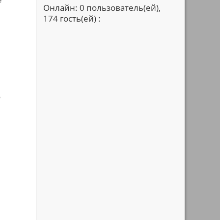
Онлайн: 0 пользователь(ей),
174 гость(ей) :
о
й