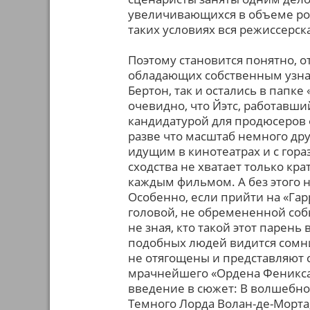
увеличивающихся в объеме рома
таких условиях вся режиссерска
Поэтому становится понятно, 
обладающих собственным узна
Бертон, так и остались в пап
очевидно, что Йэтс, работавши
кандидатурой для продюсеров 
разве что масштаб немного дру
идущим в кинотеатрах и с гор
сходства не хватает только к
каждым фильмом. А без этого 
Особенно, если прийти на «Гар
головой, не обремененной со
не зная, кто такой этот парень
подобных людей видится сомни
не отягощены и представляют с
мрачнейшего «Ордена Феникса»
введение в сюжет: В волшебно
Темного Лорда Волан-де-Морта