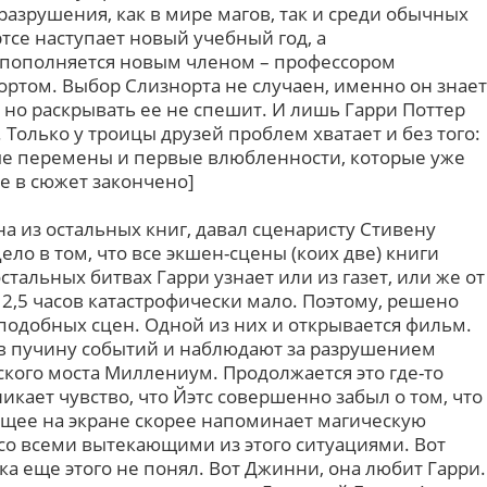
азрушения, как в мире магов, так и среди обычных
тсе наступает новый учебный год, а
 пополняется новым членом – профессором
ртом. Выбор Слизнорта не случаен, именно он знает
 но раскрывать ее не спешит. И лишь Гарри Поттер
 Только у троицы друзей проблем хватает и без того:
ые перемены и первые влюбленности, которые уже
ие в сюжет закончено]
на из остальных книг, давал сценаристу Стивену
ело в том, что все экшен-сцены (коих две) книги
стальных битвах Гарри узнает или из газет, или же от
 2,5 часов катастрофически мало. Поэтому, решено
подобных сцен. Одной из них и открывается фильм.
 в пучину событий и наблюдают за разрушением
ого моста Миллениум. Продолжается это где-то
икает чувство, что Йэтс совершенно забыл о том, что
щее на экране скорее напоминает магическую
со всеми вытекающими из этого ситуациями. Вот
ка еще этого не понял. Вот Джинни, она любит Гарри.