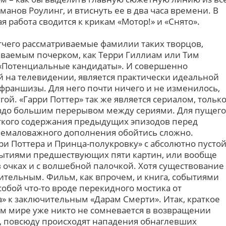
нов Роулинг, и втиснуть ее в два часа времени. В
я работа сводится к крикам «Мотор!» и «Снято».
отчего рассматриваемые фамилии таких творцов,
ваемым почерком, как Терри Гиллиам или Тим
ке «Потенциальные кандидаты». И совершенно
й на телевидении, является практически идеальной
франшизы. Для него почти ничего и не изменилось,
гой. «Гарри Поттер» так же является сериалом, тольк
аздо большим перерывом между сериями. Для пущего
раткого содержания предыдущих эпизодов перед
немаловажного дополнения обойтись сложно.
ри Поттера и Принца-полукровку» с абсолютно пусто
бытиями предшествующих пяти картин, или вообще
 в очках и с волшебной палочкой. Хотя существование
тельным. Фильм, как впрочем, и книга, событиями
обой что-то вроде перекидного мостика от
 к заключительным «Дарам Смерти». Итак, краткое
м мире уже никто не сомневается в возвращении
, повсюду происходят нападения обнаглевших