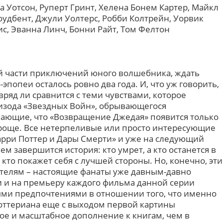
а Уотсон, Руперт Гринт, Хелена Бонем Картер, Майкл
оудбент, Джули Уолтерс, Робби Колтрейн, Уорвик
ис, Эванна Линч, Бонни Райт, Том Фелтон
й части приключений юного волшебника, ждать
эпопеи осталось ровно два года. И, что уж говорить,
ряд ли сравнится с теми чувствами, которое
изода «Звездных Войн», обрывающегося
ющие, что «Возвращение Джедая» появится только
 проще. Все нетерпеливые или просто интересующие
Гарри Поттер и Дары Смерти» и уже на следующий
ем завершится история: кто умрет, а кто останется в
 кто покажет себя с лучшей стороны. Но, конечно, эти
ителям – настоящие фанаты уже давным-давно
 и на премьеру каждого фильма данной серии
ыми предпочтениями в отношении того, что именно
Поттериана еще с выходом первой картины
ное и масштабное дополнение к книгам, чем в