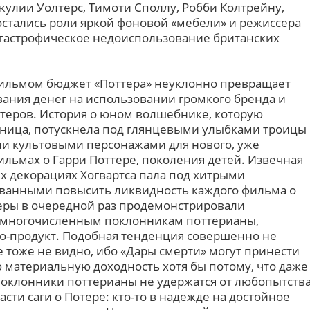
жулии Уолтерс, Тимоти Споллу, Робби Колтрейну,
остались роли яркой фоновой «мебели» и режиссера
атастрофическое недоиспользование британских
ильмом бюджет «Поттера» неуклонно превращает
вания денег на использовании громкого бренда и
теров. История о юном волшебнике, которую
ьница, потускнела под глянцевыми улыбками троицы
ми культовыми персонажами для нового, уже
фильмах о Гарри Поттере, поколения детей. Извечная
их декорациях Хогвартса пала под хитрыми
ванными повысить ликвидность каждого фильма о
ры в очередной раз продемонстрировали
 многочисленным поклонникам поттерианы,
о-продукт. Подобная тенденция совершенно не
 тоже не видно, ибо «Дары смерти» могут принести
материальную доходность хотя бы потому, что даже
оклонники поттерианы не удержатся от любопытств
сти саги о Потере: кто-то в надежде на достойное