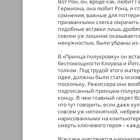
Вот Рон, он, вроде как, любит 
Гермиона, она любит Рона, и ст
сомнения, важные для поттер
призванными слегка омрачить 
подобные вставки лишь дробят
совсем уж лишним оказывается 
ненужностью, были убраны из 
В «Принца-полукровку» он вста
беспомощности Клоувза и Йэтс
толком. Под грудой этого мате
идее, должны были стать осно
поскольку. Режиссера они вооб
подписанный принцем-полукро
концу. В чем главный секрет В
что тут говорить, если даже к
совсем уж непонятной, небре
нарисованными на компьютере,
смерть ключевого героя – кажд
Все-таки чувствуется нарочит