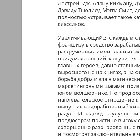
Лестрейндж. Алану Рикману, Д
Дэвиду Тьюлису, Мэгги Смит, д
полностью устраивает такое к
классиков.
Увеличивающийся с каждым ф
франшизу в средство зарабаты
раскрученных имен главных ак
придумала английская учител
главных героев, давно ставши
выросшего не на книгах, а на 
борьба добра и зла в магическ
маркетинговыми шагами, приз
юном волшебнике. Но продюсе
наплевательское отношение к
выпустив недоработанный кин
радует. И надежд на улучшение
продюсерам поистине высокую 
совершенно разочарованные п
и посмотрят заключительные ча