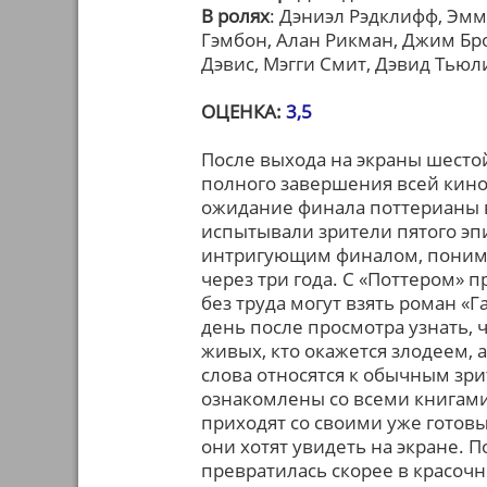
В ролях
: Дэниэл Рэдклифф, Эмм
Гэмбон, Алан Рикман, Джим Бр
Дэвис, Мэгги Смит, Дэвид Тьюл
ОЦЕНКА:
3,5
После выхода на экраны шесто
полного завершения всей кино-
ожидание финала поттерианы в
испытывали зрители пятого эп
интригующим финалом, понима
через три года. С «Поттером»
без труда могут взять роман «
день после просмотра узнать, ч
живых, кто окажется злодеем, а
слова относятся к обычным зр
ознакомлены со всеми книгами
приходят со своими уже готов
они хотят увидеть на экране. 
превратилась скорее в красоч