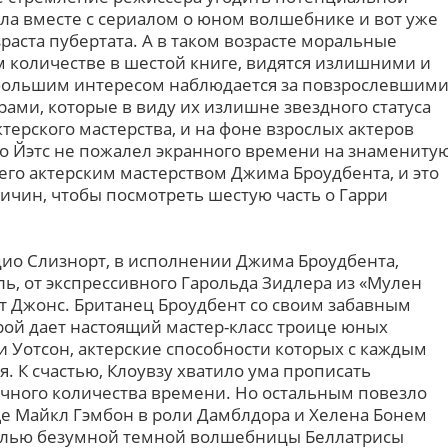
сла вместе с сериалом о юном волшебнике и вот уже
раста пубертата. А в таком возрасте моральные
количестве в шестой книге, видятся излишними и
 большим интересом наблюдается за повзрослевшим
ми, которые в виду их излишне звездного статуса
терского мастерства, и на фоне взрослых актеров
Но Йэтс не пожалел экранного времени на знамениту
его актерским мастерством Джима Броудбента, и это
ичин, чтобы посмотреть шестую часть о Гарри
ио Слизнорт, в исполнении Джима Броудбента,
ь, от экспрессивного Гарольда Зидлера из «Мулен
ет Джонс. Британец Броудбент со своим забавным
ой дает настоящий мастер-класс троице юных
и Уотсон, актерские способности которых с каждым
 К счастью, Клоувзу хватило ума прописать
очного количества времени. Но остальным повезло
е Майкл Гэмбон в роли Дамблдора и Хелена Бонем
ролью безумной темной волшебницы Беллатрисы