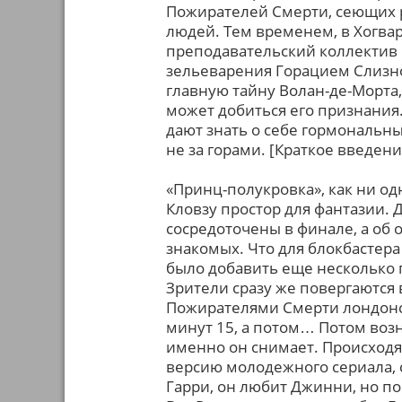
Пожирателей Смерти, сеющих р
людей. Тем временем, в Хогвар
преподавательский коллектив
зельеварения Горацием Слизно
главную тайну Волан-де-Морта,
может добиться его признания.
дают знать о себе гормональн
не за горами. [Краткое введен
«Принц-полукровка», как ни од
Кловзу простор для фантазии. Д
сосредоточены в финале, а об о
знакомых. Что для блокбастера
было добавить еще несколько 
Зрители сразу же повергаются
Пожирателями Смерти лондонск
минут 15, а потом… Потом возн
именно он снимает. Происходя
версию молодежного сериала, 
Гарри, он любит Джинни, но по