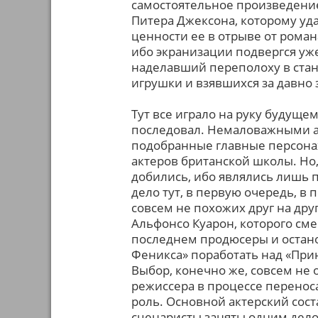
самостоятельное произведение
Питера Джексона, которому уд
ценности ее в отрыве от роман
ибо экранизации подвергся уж
наделавший переполоху в ста
игрушки и взявшихся за давно 
Тут все играло на руку будущ
последовал. Немаловажными ак
подобранные главные персона
актеров британской школы. Но,
добились, ибо являлись лишь
дело тут, в первую очередь, в
совсем не похожих друг на дру
Альфонсо Куарон, которого сме
последнем продюсеры и остан
Феникса» поработать над «При
Выбор, конечно же, совсем не
режиссера в процессе переноса
роль. Основной актерский сост
сценаристы заняты одним дело