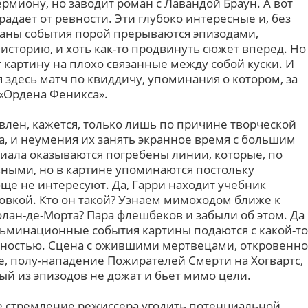
Гермиону, но заводит роман с Лавандой Браун. А вот
радает от ревности. Эти глубоко интересные и, без
ианы события порой прерываются эпизодами,
историю, и хоть как-то продвинуть сюжет вперед. Но
 картину на плохо связанные между собой куски. И
здесь матч по квиддичу, упоминания о котором, за
«Ордена Феникса».
влен, кажется, только лишь по причине творческой
а, и неумения их занять экранное время с большим
риала оказываются погребены линии, которые, по
вными, но в картине упоминаются постольку
ще не интересуют. Да, Гарри находит учебник
вкой. Кто он такой? Узнаем мимоходом ближе к
олан-де-Морта? Пара флешбеков и забыли об этом. Да
ульминационные события картины подаются с какой-то
жностью. Сцена с ожившими мертвецами, откровенно
 полу-нападение Пожирателей Смерти на Хогвартс,
ый из эпизодов не дожат и бьет мимо цели.
ое стремление режиссера угодить потенциальной