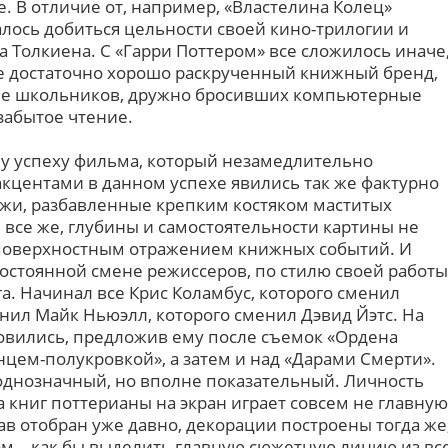
. В отличие от, например, «Властелина Колец»
алось добиться цельности своей кино-трилогии и
а Толкиена. С «Гарри Поттером» все сложилось иначе
е достаточно хорошо раскрученный книжный бренд,
не школьников, дружно бросивших компьютерные
забытое чтение.
ему успеху фильма, который незамедлительно
центами в данном успехе явились так же фактурно
жи, разбавленные крепким костяком маститых
 все же, глубины и самостоятельности картины не
 поверхностным отражением книжных событий. И
 постоянной смене режиссеров, по стилю своей работы
га. Начинал все Крис Коламбус, которого сменил
нил Майк Ньюэлл, которого сменил Дэвид Йэтс. На
овились, предложив ему после съемок «Ордена
нцем-полукровкой», а затем и над «Дарами Смерти».
 однозначный, но вполне показательный. Личность
 книг поттерианы на экран играет совсем не главную
ав отобран уже давно, декорации построены тогда же
м – как бы выделить главную сюжетную линию из вс