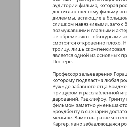
аудитории фильма, которая ро
достигла к шестому фильму воз
дилеммы, встающие в большом 
слишком навязчивыми, зато с
возмужавшими главными актера
не обременяют себя курсами ак
смотрятся откровенно плохо. 
троицу, лишь скомпенсировал 
является одной из основных пр
Поттере.
Профессор зельеварения Горац
которому подвластна любая рол
Руж» до забавного отца Бридж
прищуром и расслабленной игр
дарований, Рэдклиффу, Гринту 
фильмом заметно уменьшаются.
Броудбенту в сценарии достат
меньше. Заметны разве что ещ
Картер, явно забавляющаяся 