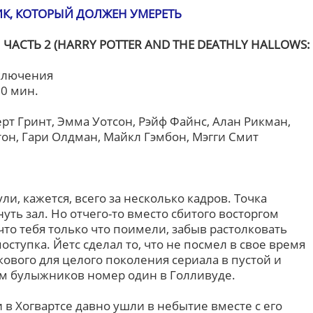
К, КОТОРЫЙ ДОЛЖЕН УМЕРЕТЬ
 ЧАСТЬ 2 (HARRY POTTER AND THE DEATHLY HALLOWS:
иключения
30 мин.
рт Гринт, Эмма Уотсон, Рэйф Файнс, Алан Рикман,
он, Гари Олдман, Майкл Гэмбон, Мэгги Смит
ли, кажется, всего за несколько кадров. Точка
уть зал. Но отчего-то вместо сбитого восторгом
то тебя только что поимели, забыв растолковать
ступка. Йетс сделал то, что не посмел в свое время
кового для целого поколения сериала в пустой и
ом булыжников номер один в Голливуде.
в Хогвартсе давно ушли в небытие вместе с его