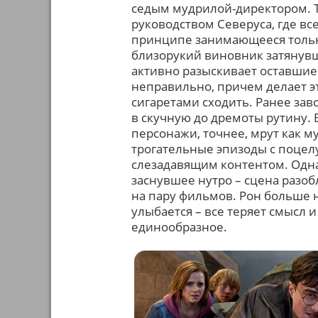
седым мудрилой-директором. 
руководством Северуса, где вс
принципе занимающееся тольк
близорукий виновник затянув
активно разыскивает оставшие
неправильно, причем делает эт
сигаретами сходить. Ранее за
в скучную до дремоты рутину.
персонажи, точнее, мрут как м
трогательные эпизоды с поцел
слезадавящим контентом. Однак
заснувшее нутро – сцена разо
на пару фильмов. Рон больше н
улыбается – все теряет смысл и
единообразное.