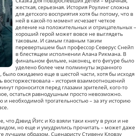
Сказка для повзрослевших детей – мрачная,
жесткая, серьезная. История Роулинг сложна
для детского восприятия хотя бы потому, что в
ней в какой-то момент исчезает четкое
деление на положительных и отрицательных 
хороший герой может вовсе не выглядеть
таковым. И самым главным таким
перевертышем был профессор Северус Снейп
в блестящем исполнении Алана Рикмана. В
финальном фильме, наконец, его фигуре было
уделено более чем полминуты экранного
я, было ожидаемо еще в шестой части, хотя бы исходя
ть восторжествовала – история взаимоотношений
минут проносится перед глазами зрителей, кого-то
ивое, остаться равнодушным просто невозможно.
ю и необходимой трогательностью – за эту историю
все.
 что Дэвид Йэтс и Ко взяли таки книгу в руки и не
видом, но еще и умудрились прочитать – может даже
енте лучшим образом. Сценаристу Стивену Кловзу