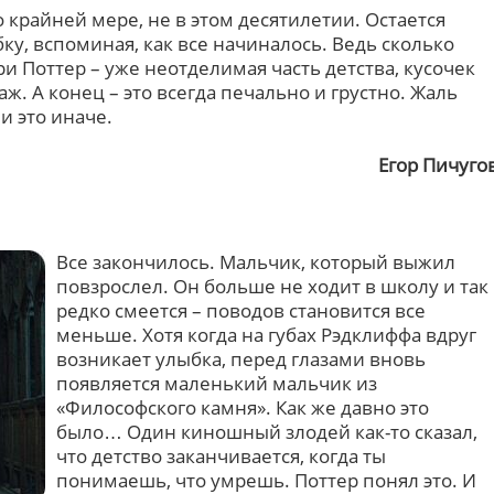
 крайней мере, не в этом десятилетии. Остается
у, вспоминая, как все начиналось. Ведь сколько
ри Поттер – уже неотделимая часть детства, кусочек
ж. А конец – это всегда печально и грустно. Жаль
и это иначе.
Егор Пичуго
Все закончилось. Мальчик, который выжил
повзрослел. Он больше не ходит в школу и так
редко смеется – поводов становится все
меньше. Хотя когда на губах Рэдклиффа вдруг
возникает улыбка, перед глазами вновь
появляется маленький мальчик из
«Философского камня». Как же давно это
было… Один киношный злодей как-то сказал,
что детство заканчивается, когда ты
понимаешь, что умрешь. Поттер понял это. И