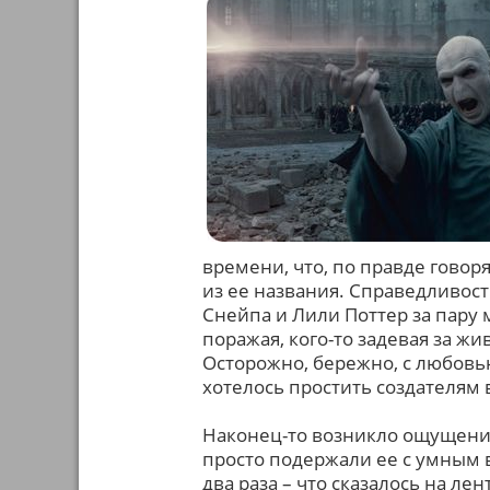
времени, что, по правде говор
из ее названия. Справедливос
Снейпа и Лили Поттер за пару 
поражая, кого-то задевая за ж
Осторожно, бережно, с любовь
хотелось простить создателям 
Наконец-то возникло ощущение,
просто подержали ее с умным 
два раза – что сказалось на л