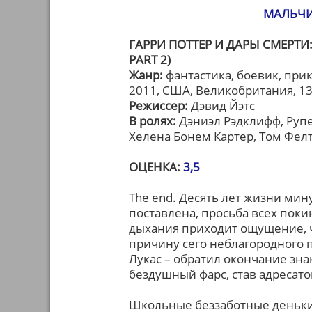
МАЛЬЧИ
ГАРРИ ПОТТЕР И ДАРЫ СМЕРТИ:
PART 2)
Жанр:
фантастика, боевик, пр
2011, США, Великобритания, 1
Режиссер:
Дэвид Йэтс
В ролях:
Дэниэл Рэдклифф, Рупе
Хелена Бонем Картер, Том Фелт
ОЦЕНКА:
3,5
The end. Десять лет жизни мину
поставлена, просьба всех покин
дыхания приходит ощущение, ч
причину сего неблагородного по
Лукас – обратил окончание зна
бездушный фарс, став адресат
Школьные беззаботные деньки 