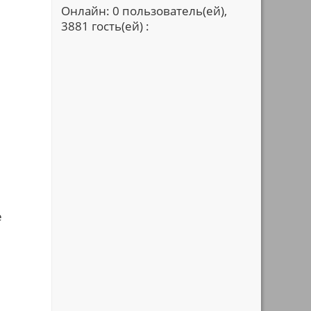
Онлайн: 0 пользователь(ей),
3881 гость(ей) :
е