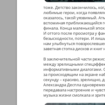
тоже. Детство закончилось, ко
любимые герои, когда появлялс
оказалось, такой уязвимый. Ат
вспоминая приближающийся год
финала. Конца маленькой эпо
И оттого после просмотра у фа
безысходности, потери. И лиш
нам улыбнуться повзрослевшем
заветная стопка дисков и книг 
В заключительной части режисс
между зрелищными спецэффект
информативными диалогами. Оп
за происходящим на экране на
секунду – красиво, зрелищно, 
Александра Деспла одновремен
передавала настроение и чувст
музыка жизни смолкала и зрит