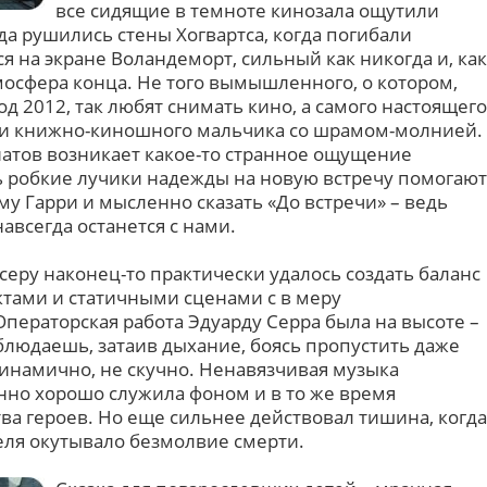
все сидящие в темноте кинозала ощутили
гда рушились стены Хогвартса, когда погибали
я на экране Воландеморт, сильный как никогда и, как
мосфера конца. Не того вымышленного, о котором,
 2012, так любят снимать кино, а самого настоящего
хи книжно-киношного мальчика со шрамом-молнией.
натов возникает какое-то странное ощущение
ь робкие лучики надежды на новую встречу помогают
у Гарри и мысленно сказать «До встречи» – ведь
навсегда останется с нами.
еру наконец-то практически удалось создать баланс
ами и статичными сценами с в меру
ераторская работа Эдуарду Серра была на высоте –
блюдаешь, затаив дыхание, боясь пропустить даже
динамично, не скучно. Ненавязчивая музыка
но хорошо служила фоном и в то же время
ва героев. Но еще сильнее действовал тишина, когда
еля окутывало безмолвие смерти.