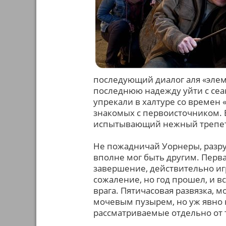
последующий диалог аля «элем
последнюю надежду уйти с сеа
упрекали в халтуре со времен 
знакомых с первоисточником. 
испытывающий нежный трепет 
Не пожадничай Уорнеры, разру
вполне мог быть другим. Перва
завершение, действительно игр
сожаление, но год прошел, и в
врага. Пятичасовая развязка, 
мочевым пузырем, но уж явно н
рассматриваемые отдельно от 