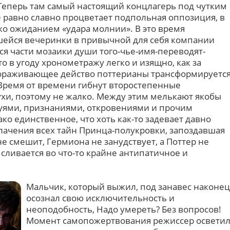
Теперь там самый настоящий концлагерь под чутким
е равно славно процветает подпольная оппозиция, в
о ожиданием «удара молнии». В это время
шейся вечеринки в привычной для себя компании
ся части мозаики души того-чье-имя-переводят-
о в угоду хронометражу легко и изящно, как за
вораживающее действо поттерианы трансформируетс
 Время от времени гибнут второстепенные
ухи, поэтому не жалко. Между этим мелькают якобы
уями, признаниями, откровениями и прочим
о единственное, что хоть как-то задевает давно
блачения всех тайн Принца-полукровки, запоздавшая
е смешит, Гермиона не занудствует, а Поттер не
 сливается во что-то крайне антипатичное и
Мальчик, который выжил, под занавес наконец
осознал свою исключительность и
неоподобность, Надо умереть? Без вопросов!
Момент самопожертвования режиссер освети