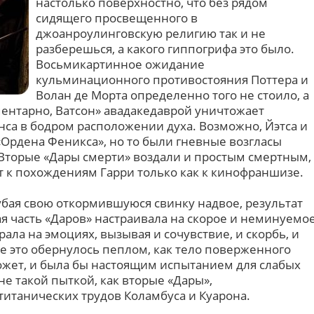
настолько поверхностно, что без рядом
сидящего просвещенного в
джоанроулинговскую религию так и не
разберешься, а какого гиппогрифа это было.
Восьмикартинное ожидание
кульминационного противостояния Поттера и
Волан де Морта определенно того не стоило, а
ентарно, Ватсон» авадакедаврой уничтожает
нса в бодром расположении духа. Возможно, Йэтса и
«Ордена Феникса», но то были гневные возгласы
Вторые «Дары смерти» воздали и простым смертным,
к похождениям Гарри только как к кинофраншизе.
бая свою откормившуюся свинку надвое, результат
я часть «Даров» настраивала на скорое и неминуемо
ала на эмоциях, вызывая и сочувствие, и скорбь, и
се это обернулось пеплом, как тело поверженного
может, и была бы настоящим испытанием для слабых
е такой пыткой, как вторые «Дары»,
титанических трудов Коламбуса и Куарона.