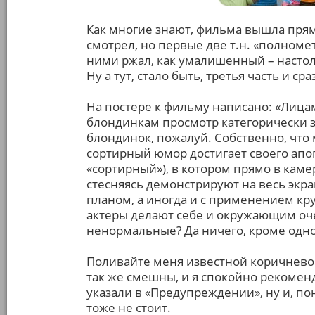
Как многие знают, фильма вышла прям
смотрел, но первые две т.н. «полномет
ними ржал, как умалишенный – настол
Ну а тут, стало быть, третья часть и ср
На постере к фильму написано: «Лица
блондинкам просмотр категорически з
блондинок, пожалуй. Собственно, что 
сортирный юмор достигает своего апо
«сортирный»), в котором прямо в каме
стесняясь демонстрируют на весь экр
планом, а иногда и с применением кру
актеры делают себе и окружающим оче
ненормальные? Да ничего, кроме одно
Поливайте меня известной коричневой
так же смешны, и я спокойно рекоменд
указали в «Предупреждении», ну и, п
тоже не стоит.