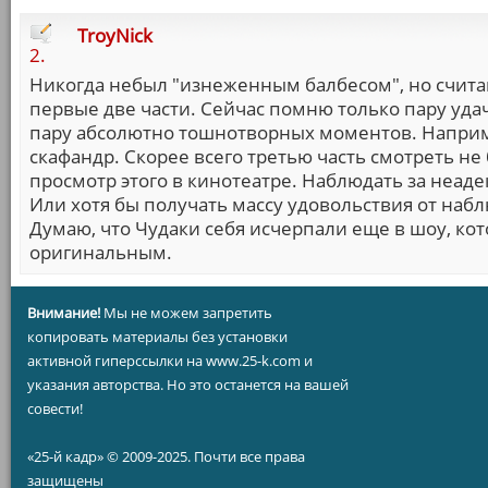
TroyNick
2.
Никогда небыл "изнеженным балбесом", но счит
первые две части. Сейчас помню только пару уда
пару абсолютно тошнотворных моментов. Напри
скафандр. Скорее всего третью часть смотреть не
просмотр этого в кинотеатре. Наблюдать за неад
Или хотя бы получать массу удовольствия от наб
Думаю, что Чудаки себя исчерпали еще в шоу, ко
оригинальным.
Внимание!
Мы не можем запретить
копировать материалы без установки
активной гиперссылки на www.25-k.com и
указания авторства. Но это останется на вашей
совести!
«25-й кадр» © 2009-2025. Почти все права
защищены